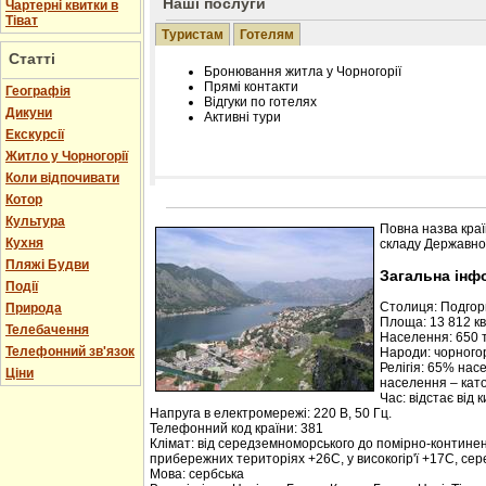
Наші послуги
Чартерні квитки в
Тіват
Туристам
Готелям
Статті
Бронювання житла у Чорногорії
Прямі контакти
Географія
Відгуки по готелях
Дикуни
Активні тури
Екскурсії
Житло у Чорногорії
Коли відпочивати
Котор
Розміщення інформації про готель на нашому
Редагування інформації і цін на вимогу
Культура
Повна назва краї
Лічільник відвідувачів
Кухня
складу Державної
Пляжі Будви
Загальна інф
Події
Столиця: Подго
Природа
Площа: 13 812 кв.
Телебачення
Населення: 650 т
Телефонний зв'язок
Народи: чорногор
Релігія: 65% нас
Ціни
населення – кат
Час: відстає від 
Напруга в електромережі: 220 В, 50 Гц.
Телефонний код країни: 381
Клімат: від середземноморського до помірно-контине
прибережних територіях +26С, у високогір'ї +17С, се
Мова: сербська