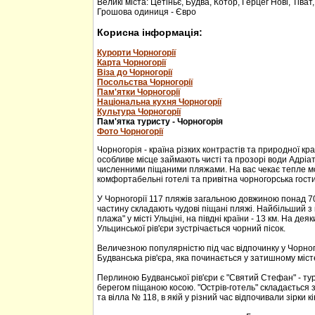
Великі міста: Цетіньє, Будва, Котор, Герцег Нові, Тіват
Грошова одиниця - Євро
Корисна інформація:
Курорти Чорногорії
Карта Чорногорії
Віза до Чорногорії
Посольства Чорногорії
Пам'ятки Чорногорії
Національна кухня Чорногорії
Культура Чорногорії
Пам'ятка туристу - Чорногорія
Фото Чорногорії
Чорногорія - країна різких контрастів та природної кр
особливе місце займають чисті та прозорі води Адріа
численними піщаними пляжами. На вас чекає тепле м
комфортабельні готелі та привітна чорногорська гости
У Чорногорії 117 пляжів загальною довжиною понад 70
частину складають чудові піщані пляжі. Найбільший з 
плажа" у місті Ульціні, на півдні країни - 13 км. На дея
Ульцинської рів'єри зустрічається чорний пісок.
Величезною популярністю під час відпочинку у Чорног
Будванська рів'єра, яка починається у затишному міс
Перлиною Будванської рів'єри є "Святий Стефан" - тур
берегом піщаною косою. "Острів-готель" складається з
та вілла № 118, в якій у різний час відпочивали зірки кі