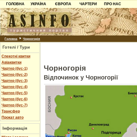
ГОЛОВНА
УКРАЇНА
ЄВРОПА
ЧАРТЕРИ
ПРО НАС
Карпати
Чорногорія
Контакти
Азов
Хорватія
Партнерам
Причорноморря
Болгарія
Додати готель
Шацьк
Албанія
Питання
Головна
Чорногорія
Готелі / Тури
Пошук готелів
Спекотні квитки
Авіаквитки
Чорногорія
Чартер (бус-1)
Чартер (бус-2)
Відпочинок у Чорногорії
Чартер (бус-3)
Чартер (бус-4)
Чартер (бус-5)
Чартер (бус-6)
Чартер (бус-7)
Трансфер
Прокат авто
Інформація