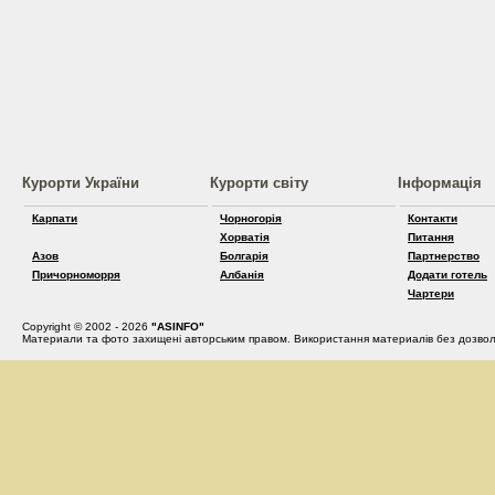
Курорти України
Курорти світу
Інформація
Карпати
Чорногорія
Контакти
Хорватія
Питання
Азов
Болгарія
Партнерство
Причорноморря
Албанія
Додати готель
Чартери
Copyright © 2002 - 2026
"ASINFO"
Материали та фото захищені авторським правом. Використання материалів без дозвол