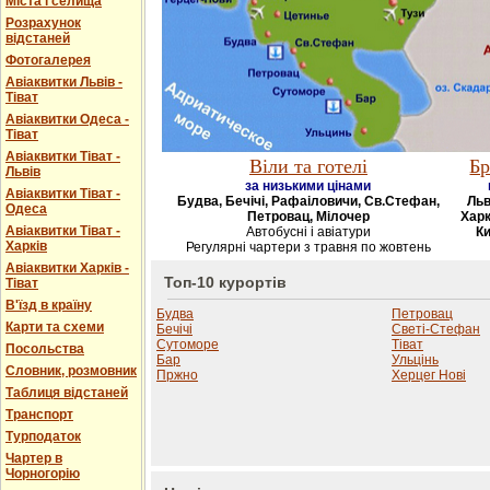
Міста і селища
Розрахунок
відстаней
Фотогалерея
Авіаквитки Львів -
Тіват
Авіаквитки Одеса -
Тіват
Авіаквитки Тіват -
Віли та готелі
Бр
Львів
за низькими цінами
Авіаквитки Тіват -
Будва, Бечічі, Рафаіловичи, Св.Стефан,
Льв
Одеса
Петровац, Мілочер
Харк
Авіаквитки Тіват -
Автобусні і авіатури
Ки
Харків
Регулярні чартери з травня по жовтень
Авіаквитки Харків -
Топ-10 курортів
Тіват
В'їзд в країну
Будва
Петровац
Карти та схеми
Бечічі
Светі-Стефан
Сутоморе
Тіват
Посольства
Бар
Ульцінь
Словник, розмовник
Пржно
Херцег Нові
Таблиця відстаней
Транспорт
Турподаток
Чартер в
Чорногорію