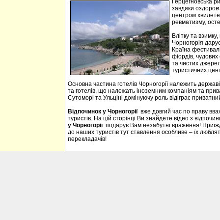
Герцегновська ри
завдяки оздоровч
центром хвилетер
ревматизму, осте
Влітку та взимку
Чорногорія дарує 
Країна фестивалі
фіордів, чудових 
та чистих джерел
туристичних цен
Основна частина готелів Чорногорії належить державі
та готелів, що належать іноземним компаніям та прива
Сутоморі та Ульціні домінуючу роль відіграє приватний
Відпочинок у Чорногорії
вже довгий час по праву вв
туристів. На цій сторінці Ви знайдете відео з відпочи
у Чорногорії
подарує Вам незабутні враження! Приїждж
до наших туристів тут ставлення особливе – їх люблять
перекладачів!