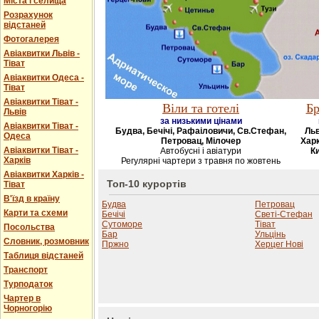
Міста і селища
Розрахунок
відстаней
Фотогалерея
Авіаквитки Львів -
Тіват
Авіаквитки Одеса -
Тіват
Авіаквитки Тіват -
Віли та готелі
Бр
Львів
за низькими цінами
Авіаквитки Тіват -
Будва, Бечічі, Рафаіловичи, Св.Стефан,
Льв
Одеса
Петровац, Мілочер
Харк
Авіаквитки Тіват -
Автобусні і авіатури
Ки
Харків
Регулярні чартери з травня по жовтень
Авіаквитки Харків -
Топ-10 курортів
Тіват
В'їзд в країну
Будва
Петровац
Карти та схеми
Бечічі
Светі-Стефан
Сутоморе
Тіват
Посольства
Бар
Ульцінь
Словник, розмовник
Пржно
Херцег Нові
Таблиця відстаней
Транспорт
Турподаток
Чартер в
Чорногорію