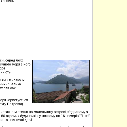
, Ульцинь
аси, серед яких
тичного моря з його
оре,
нність.
 км. Основну їх
них - "Велика
ких пляжах
орії користується
течку Петровац.
истичне містечко на маленькому острові, з'єднаному з
 80 окремих будиночків, у кожному по 16 номерів "Люкс"
но та політичні діячі.