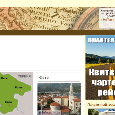
Контакти:
тел. (+38097
(+38095) 
info@asi
Фото
Палаточный горо