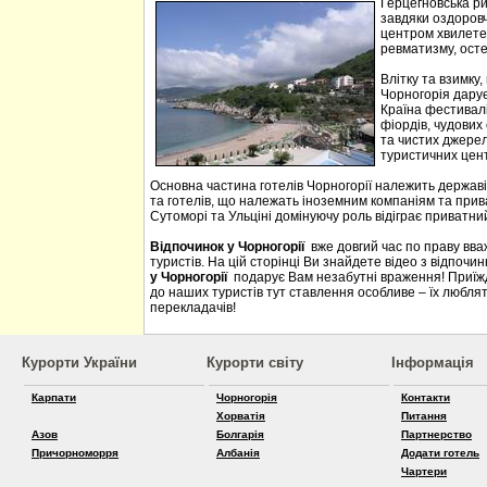
Герцегновська ри
завдяки оздоровч
центром хвилетер
ревматизму, осте
Влітку та взимку
Чорногорія дарує 
Країна фестивалі
фіордів, чудових 
та чистих джерел
туристичних цен
Основна частина готелів Чорногорії належить державі
та готелів, що належать іноземним компаніям та прива
Сутоморі та Ульціні домінуючу роль відіграє приватний
Відпочинок у Чорногорії
вже довгий час по праву вв
туристів. На цій сторінці Ви знайдете відео з відпочи
у Чорногорії
подарує Вам незабутні враження! Приїждж
до наших туристів тут ставлення особливе – їх люблять
перекладачів!
Курорти України
Курорти світу
Інформація
Карпати
Чорногорія
Контакти
Хорватія
Питання
Азов
Болгарія
Партнерство
Причорноморря
Албанія
Додати готель
Чартери