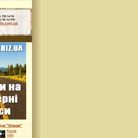
) 298-54-96
86-34-999
nfo.com.ua
док "Инжир"
Крым
Айя