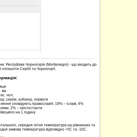
 сайті
ни: Республіка Чорногорія (Montenegro) - що входить до
 спільноти Сербії та Чорногорії.
ормація:
риця
 км.
ис. чол.
ці, серби, албанці, хорвати
елення сповідують православ'я, 19% – іслам, 4%
олики, 2% – протестанти
київського на 1 годину
нтального, середня літня температура на рівнинних та
редня зимова температура відповідно +5С та -10С.