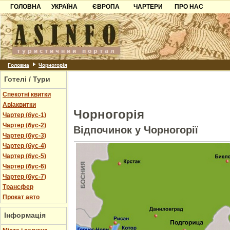
ГОЛОВНА
УКРАЇНА
ЄВРОПА
ЧАРТЕРИ
ПРО НАС
Карпати
Чорногорія
Контакти
Азов
Хорватія
Партнерам
Причорноморря
Болгарія
Додати готель
Шацьк
Албанія
Питання
Головна
Чорногорія
Готелі / Тури
Пошук готелів
Спекотні квитки
Авіаквитки
Чорногорія
Чартер (бус-1)
Чартер (бус-2)
Відпочинок у Чорногорії
Чартер (бус-3)
Чартер (бус-4)
Чартер (бус-5)
Чартер (бус-6)
Чартер (бус-7)
Трансфер
Прокат авто
Інформація