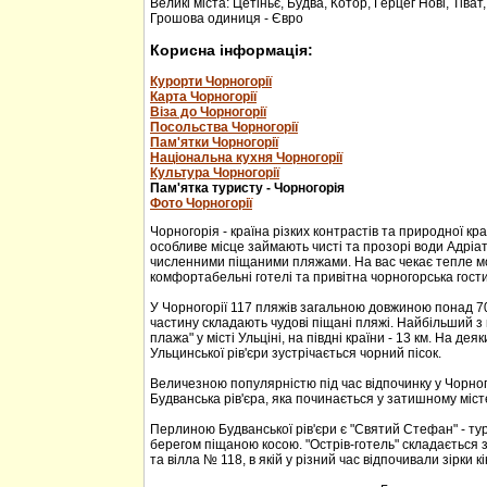
Великі міста: Цетіньє, Будва, Котор, Герцег Нові, Тіват
Грошова одиниця - Євро
Корисна інформація:
Курорти Чорногорії
Карта Чорногорії
Віза до Чорногорії
Посольства Чорногорії
Пам'ятки Чорногорії
Національна кухня Чорногорії
Культура Чорногорії
Пам'ятка туристу - Чорногорія
Фото Чорногорії
Чорногорія - країна різких контрастів та природної кр
особливе місце займають чисті та прозорі води Адріа
численними піщаними пляжами. На вас чекає тепле м
комфортабельні готелі та привітна чорногорська гости
У Чорногорії 117 пляжів загальною довжиною понад 70
частину складають чудові піщані пляжі. Найбільший з 
плажа" у місті Ульціні, на півдні країни - 13 км. На дея
Ульцинської рів'єри зустрічається чорний пісок.
Величезною популярністю під час відпочинку у Чорног
Будванська рів'єра, яка починається у затишному міс
Перлиною Будванської рів'єри є "Святий Стефан" - тур
берегом піщаною косою. "Острів-готель" складається з
та вілла № 118, в якій у різний час відпочивали зірки кі