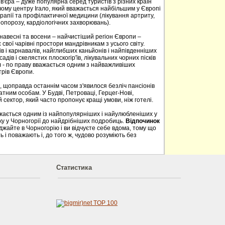
в'єра – дуже популярна серед туристів з різних країн
ому центру Ігало, який вважається найбільшим у Європі
апії та профілактичної медицини (лікування артриту,
опорозу, кардіологічних захворювань).
, навесні та восени – найчистіший регіон Європи –
свої чарівні простори мандрівникам з усього світу.
в і карнавалів, найглибших каньйонів і найпівденніших
садів і скелястих плоскогір'їв, лікувальних чорних пісків
 - по праву вважається одним з найважливіших
трів Європи.
, щоправда останнім часом з'явилося безліч пансіонів
тним особам. У Будві, Петроваці, Герцег-Нові,
 сектор, який часто пропонує кращі умови, ніж готелі.
ажається одним із найпопулярніших і найулюбленіших у
нку у Чорногорії до найдрібніших подробиць.
Відпочинок
айте в Чорногорію і ви відчуєте себе вдома, тому що
 і поважають і, до того ж, чудово розуміють без
Статистика