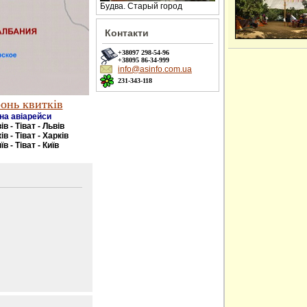
Будва. Старый город
Контакти
+38097
298-54-96
+38095
86-34-999
info@asinfo.com.ua
231-343-118
онь квитків
на авіарейси
ів - Тіват - Львів
ів - Тіват - Харків
їв - Тіват - Київ