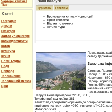
Наші послуги
Чартерні квитки в
Тіват
Туристам
Готелям
Статті
Бронювання житла у Чорногорії
Прямі контакти
Географія
Відгуки по готелях
Дикуни
Активні тури
Екскурсії
Житло у Чорногорії
Коли відпочивати
Котор
Розміщення інформації про готель на нашому
Редагування інформації і цін на вимогу
Культура
Повна назва краї
Лічільник відвідувачів
Кухня
складу Державної
Пляжі Будви
Загальна інф
Події
Столиця: Подго
Природа
Площа: 13 812 кв.
Телебачення
Населення: 650 т
Телефонний зв'язок
Народи: чорногор
Релігія: 65% нас
Ціни
населення – кат
Час: відстає від 
Напруга в електромережі: 220 В, 50 Гц.
Телефонний код країни: 381
Клімат: від середземноморського до помірно-контине
прибережних територіях +26С, у високогір'ї +17С, се
Мова: сербська