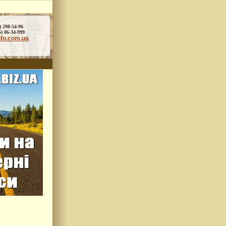
) 298-54-96
86-34-999
nfo.com.ua