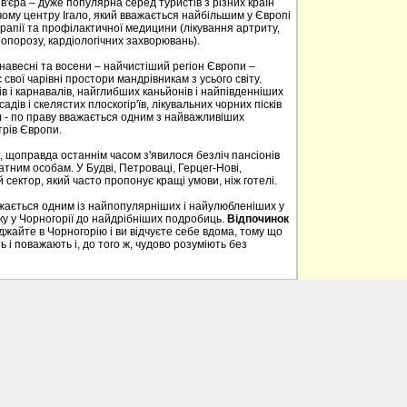
в'єра – дуже популярна серед туристів з різних країн
ому центру Ігало, який вважається найбільшим у Європі
апії та профілактичної медицини (лікування артриту,
опорозу, кардіологічних захворювань).
, навесні та восени – найчистіший регіон Європи –
свої чарівні простори мандрівникам з усього світу.
в і карнавалів, найглибших каньйонів і найпівденніших
садів і скелястих плоскогір'їв, лікувальних чорних пісків
 - по праву вважається одним з найважливіших
трів Європи.
, щоправда останнім часом з'явилося безліч пансіонів
тним особам. У Будві, Петроваці, Герцег-Нові,
 сектор, який часто пропонує кращі умови, ніж готелі.
ажається одним із найпопулярніших і найулюбленіших у
нку у Чорногорії до найдрібніших подробиць.
Відпочинок
айте в Чорногорію і ви відчуєте себе вдома, тому що
 і поважають і, до того ж, чудово розуміють без