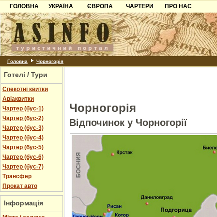
ГОЛОВНА
УКРАЇНА
ЄВРОПА
ЧАРТЕРИ
ПРО НАС
Карпати
Чорногорія
Контакти
Азов
Хорватія
Партнерам
Причорноморря
Болгарія
Додати готель
Шацьк
Албанія
Питання
Головна
Чорногорія
Готелі / Тури
Пошук готелів
Спекотні квитки
Авіаквитки
Чорногорія
Чартер (бус-1)
Чартер (бус-2)
Відпочинок у Чорногорії
Чартер (бус-3)
Чартер (бус-4)
Чартер (бус-5)
Чартер (бус-6)
Чартер (бус-7)
Трансфер
Прокат авто
Інформація