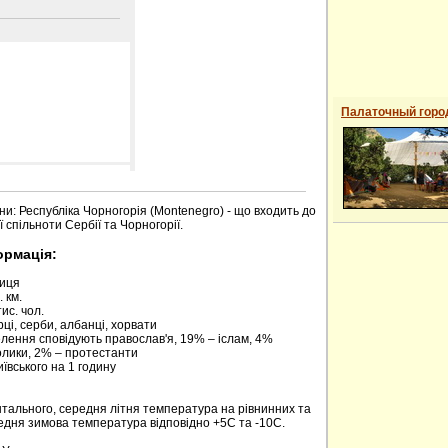
Палаточный горо
 сайті
ни: Республіка Чорногорія (Montenegro) - що входить до
 спільноти Сербії та Чорногорії.
ормація:
риця
 км.
ис. чол.
ці, серби, албанці, хорвати
елення сповідують православ'я, 19% – іслам, 4%
олики, 2% – протестанти
київського на 1 годину
нтального, середня літня температура на рівнинних та
редня зимова температура відповідно +5С та -10С.