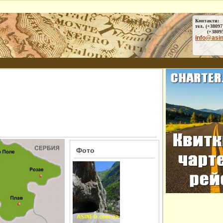
Контакти:
тел. (+38097
(+38095) 
info@asi
Фото