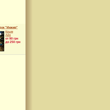
док "Инжир"
Крым
Айя
от 90 грн
до 250 грн