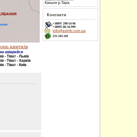
Каньон р.Тара
Контакти
+38097
298-54-96
+38095
86-34-999
info@asinfo.com.ua
231-343-118
онь квитків
на авіарейси
ів - Тіват - Львів
ів - Тіват - Харків
їв - Тіват - Київ