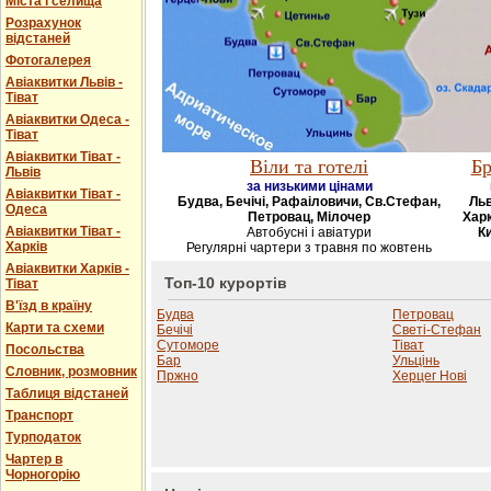
Міста і селища
Розрахунок
відстаней
Фотогалерея
Авіаквитки Львів -
Тіват
Авіаквитки Одеса -
Тіват
Авіаквитки Тіват -
Віли та готелі
Бр
Львів
за низькими цінами
Авіаквитки Тіват -
Будва, Бечічі, Рафаіловичи, Св.Стефан,
Льв
Одеса
Петровац, Мілочер
Харк
Авіаквитки Тіват -
Автобусні і авіатури
Ки
Харків
Регулярні чартери з травня по жовтень
Авіаквитки Харків -
Топ-10 курортів
Тіват
В'їзд в країну
Будва
Петровац
Карти та схеми
Бечічі
Светі-Стефан
Сутоморе
Тіват
Посольства
Бар
Ульцінь
Словник, розмовник
Пржно
Херцег Нові
Таблиця відстаней
Транспорт
Турподаток
Чартер в
Чорногорію