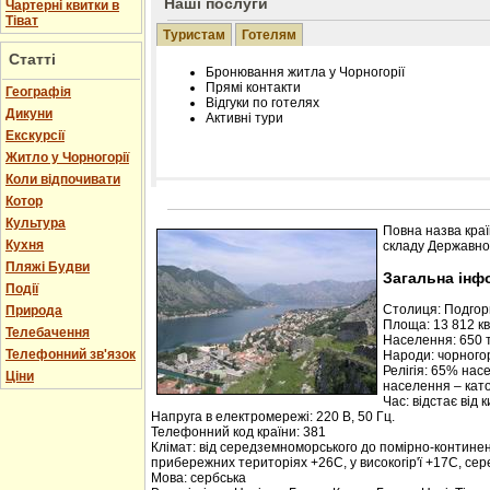
Наші послуги
Чартерні квитки в
Тіват
Туристам
Готелям
Статті
Бронювання житла у Чорногорії
Прямі контакти
Географія
Відгуки по готелях
Дикуни
Активні тури
Екскурсії
Житло у Чорногорії
Коли відпочивати
Котор
Розміщення інформації про готель на нашому
Редагування інформації і цін на вимогу
Культура
Повна назва краї
Лічільник відвідувачів
Кухня
складу Державної
Пляжі Будви
Загальна інф
Події
Столиця: Подго
Природа
Площа: 13 812 кв.
Телебачення
Населення: 650 т
Телефонний зв'язок
Народи: чорногор
Релігія: 65% нас
Ціни
населення – кат
Час: відстає від 
Напруга в електромережі: 220 В, 50 Гц.
Телефонний код країни: 381
Клімат: від середземноморського до помірно-контине
прибережних територіях +26С, у високогір'ї +17С, се
Мова: сербська