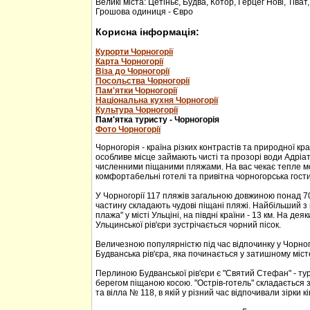
Великі міста: Цетіньє, Будва, Котор, Герцег Нові, Тіват
Грошова одиниця - Євро
Корисна інформація:
Курорти Чорногорії
Карта Чорногорії
Віза до Чорногорії
Посольства Чорногорії
Пам'ятки Чорногорії
Національна кухня Чорногорії
Культура Чорногорії
Пам'ятка туристу - Чорногорія
Фото Чорногорії
Чорногорія - країна різких контрастів та природної кр
особливе місце займають чисті та прозорі води Адріа
численними піщаними пляжами. На вас чекає тепле м
комфортабельні готелі та привітна чорногорська гости
У Чорногорії 117 пляжів загальною довжиною понад 70
частину складають чудові піщані пляжі. Найбільший з 
плажа" у місті Ульціні, на півдні країни - 13 км. На дея
Ульцинської рів'єри зустрічається чорний пісок.
Величезною популярністю під час відпочинку у Чорног
Будванська рів'єра, яка починається у затишному міс
Перлиною Будванської рів'єри є "Святий Стефан" - тур
берегом піщаною косою. "Острів-готель" складається з
та вілла № 118, в якій у різний час відпочивали зірки кі