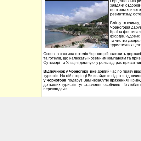
Герцегновська ри
завдяки оздоровч
центром хвилетер
ревматизму, осте
Влітку та взимку
Чорногорія дарує 
Країна фестивалі
фіордів, чудових 
та чистих джерел
туристичних цен
Основна частина готелів Чорногорії належить державі
та готелів, що належать іноземним компаніям та прива
Сутоморі та Ульціні домінуючу роль відіграє приватний
Відпочинок у Чорногорії
вже довгий час по праву вв
туристів. На цій сторінці Ви знайдете відео з відпочи
у Чорногорії
подарує Вам незабутні враження! Приїждж
до наших туристів тут ставлення особливе – їх люблять
перекладачів!