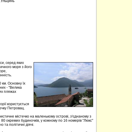
, Ульцинь
аси, серед яких
тичного моря з його
оре,
нність.
 км. Основну їх
них - "Велика
ких пляжах
орії користується
течку Петровац.
истичне містечко на маленькому острові, з'єднаному з
 80 окремих будиночків, у кожному по 16 номерів "Люкс"
но та політичні діячі.