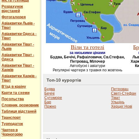
Міста і селища
Розрахунок
відстаней
Фотогалерея
Авіаквитки Львів -
Тіват
Авіаквитки Одеса -
Тіват
Авіаквитки Тіват -
Віли та готелі
Бр
Львів
за низькими цінами
Авіаквитки Тіват -
Будва, Бечічі, Рафаіловичи, Св.Стефан,
Льв
Одеса
Петровац, Мілочер
Харк
Авіаквитки Тіват -
Автобусні і авіатури
Ки
Харків
Регулярні чартери з травня по жовтень
Авіаквитки Харків -
Топ-10 курортів
Тіват
В'їзд в країну
Будва
Петровац
Карти та схеми
Бечічі
Светі-Стефан
Сутоморе
Тіват
Посольства
Бар
Ульцінь
Словник, розмовник
Пржно
Херцег Нові
Таблиця відстаней
Транспорт
Турподаток
Чартер в
Чорногорію