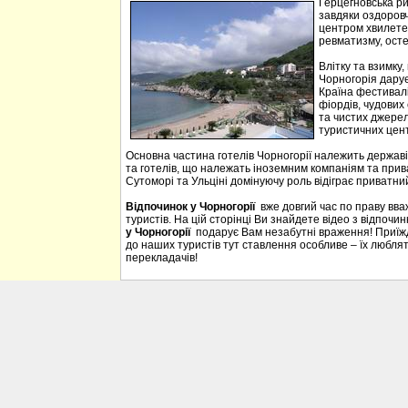
Герцегновська ри
завдяки оздоровч
центром хвилетер
ревматизму, осте
Влітку та взимку
Чорногорія дарує 
Країна фестивалі
фіордів, чудових 
та чистих джерел
туристичних цен
Основна частина готелів Чорногорії належить державі
та готелів, що належать іноземним компаніям та прива
Сутоморі та Ульціні домінуючу роль відіграє приватний
Відпочинок у Чорногорії
вже довгий час по праву вв
туристів. На цій сторінці Ви знайдете відео з відпочи
у Чорногорії
подарує Вам незабутні враження! Приїждж
до наших туристів тут ставлення особливе – їх люблять
перекладачів!