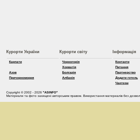
Курорти України
Курорти світу
Інформація
Карпати
Чорногорія
Контакти
Хорватія
Питання
Азов
Болгарія
Партнерство
Причорноморря
Албанія
Додати готель
Чартери
Copyright © 2002 - 2026
"ASINFO"
Материали та фото захищені авторським правом. Використання материалів без дозвол