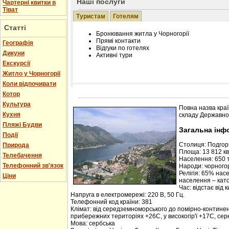
Наші послуги
Чартерні квитки в
Тіват
Туристам
Готелям
Статті
Бронювання житла у Чорногорії
Прямі контакти
Географія
Відгуки по готелях
Дикуни
Активні тури
Екскурсії
Житло у Чорногорії
Коли відпочивати
Котор
Розміщення інформації про готель на нашому
Редагування інформації і цін на вимогу
Культура
Повна назва краї
Лічільник відвідувачів
Кухня
складу Державної
Пляжі Будви
Загальна інф
Події
Столиця: Подго
Природа
Площа: 13 812 кв.
Телебачення
Населення: 650 т
Телефонний зв'язок
Народи: чорногор
Релігія: 65% нас
Ціни
населення – кат
Час: відстає від 
Напруга в електромережі: 220 В, 50 Гц.
Телефонний код країни: 381
Клімат: від середземноморського до помірно-контине
прибережних територіях +26С, у високогір'ї +17С, се
Мова: сербська