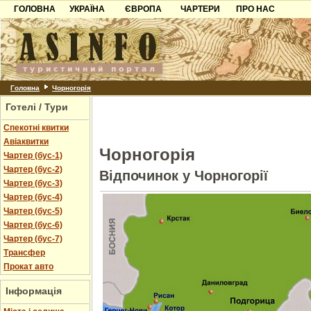
ГОЛОВНА
УКРАЇНА
ЄВРОПА
ЧАРТЕРИ
ПРО НАС
Карпати
Чорногорія
Контакти
Азов
Хорватія
Партнерам
Причорноморря
Болгарія
Додати готель
Шацьк
Албанія
Питання
Головна
Чорногорія
Готелі / Тури
Пошук готелів
Спекотні квитки
Авіаквитки
Чорногорія
Чартер (бус-1)
Чартер (бус-2)
Відпочинок у Чорногорії
Чартер (бус-3)
Чартер (бус-4)
Чартер (бус-5)
Чартер (бус-6)
Чартер (бус-7)
Трансфер
Прокат авто
Інформація