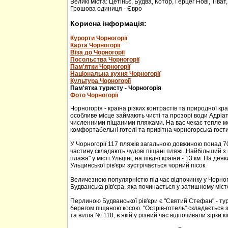
Великі міста: Цетіньє, Будва, Котор, Герцег Нові, Тіват
Грошова одиниця - Євро
Корисна інформація:
Курорти Чорногорії
Карта Чорногорії
Віза до Чорногорії
Посольства Чорногорії
Пам'ятки Чорногорії
Національна кухня Чорногорії
Культура Чорногорії
Пам'ятка туристу - Чорногорія
Фото Чорногорії
Чорногорія - країна різких контрастів та природної кр
особливе місце займають чисті та прозорі води Адріа
численними піщаними пляжами. На вас чекає тепле м
комфортабельні готелі та привітна чорногорська гости
У Чорногорії 117 пляжів загальною довжиною понад 70
частину складають чудові піщані пляжі. Найбільший з 
плажа" у місті Ульціні, на півдні країни - 13 км. На дея
Ульцинської рів'єри зустрічається чорний пісок.
Величезною популярністю під час відпочинку у Чорног
Будванська рів'єра, яка починається у затишному міс
Перлиною Будванської рів'єри є "Святий Стефан" - тур
берегом піщаною косою. "Острів-готель" складається з
та вілла № 118, в якій у різний час відпочивали зірки кі