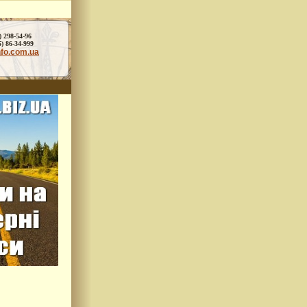
) 298-54-96
86-34-999
nfo.com.ua