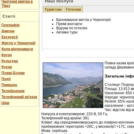
Наші послуги
Чартерні квитки в
Тіват
Туристам
Готелям
Статті
Бронювання житла у Чорногорії
Прямі контакти
Географія
Відгуки по готелях
Дикуни
Активні тури
Екскурсії
Житло у Чорногорії
Коли відпочивати
Котор
Розміщення інформації про готель на нашому
Редагування інформації і цін на вимогу
Культура
Повна назва краї
Лічільник відвідувачів
Кухня
складу Державної
Пляжі Будви
Загальна інф
Події
Столиця: Подго
Природа
Площа: 13 812 кв.
Телебачення
Населення: 650 т
Телефонний зв'язок
Народи: чорногор
Релігія: 65% нас
Ціни
населення – кат
Час: відстає від 
Напруга в електромережі: 220 В, 50 Гц.
Телефонний код країни: 381
Клімат: від середземноморського до помірно-контине
прибережних територіях +26С, у високогір'ї +17С, се
Мова: сербська