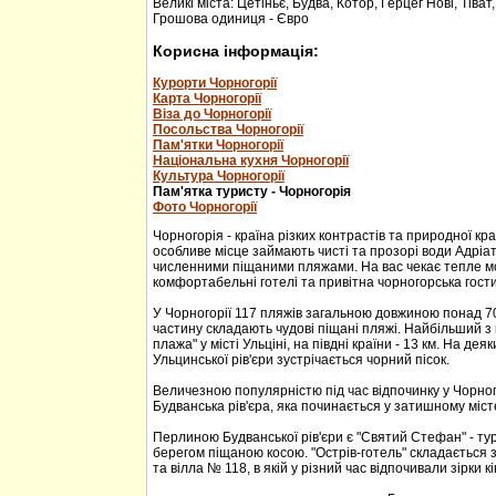
Великі міста: Цетіньє, Будва, Котор, Герцег Нові, Тіват
Грошова одиниця - Євро
Корисна інформація:
Курорти Чорногорії
Карта Чорногорії
Віза до Чорногорії
Посольства Чорногорії
Пам'ятки Чорногорії
Національна кухня Чорногорії
Культура Чорногорії
Пам'ятка туристу - Чорногорія
Фото Чорногорії
Чорногорія - країна різких контрастів та природної кр
особливе місце займають чисті та прозорі води Адріа
численними піщаними пляжами. На вас чекає тепле м
комфортабельні готелі та привітна чорногорська гости
У Чорногорії 117 пляжів загальною довжиною понад 70
частину складають чудові піщані пляжі. Найбільший з 
плажа" у місті Ульціні, на півдні країни - 13 км. На дея
Ульцинської рів'єри зустрічається чорний пісок.
Величезною популярністю під час відпочинку у Чорног
Будванська рів'єра, яка починається у затишному міс
Перлиною Будванської рів'єри є "Святий Стефан" - тур
берегом піщаною косою. "Острів-готель" складається з
та вілла № 118, в якій у різний час відпочивали зірки кі