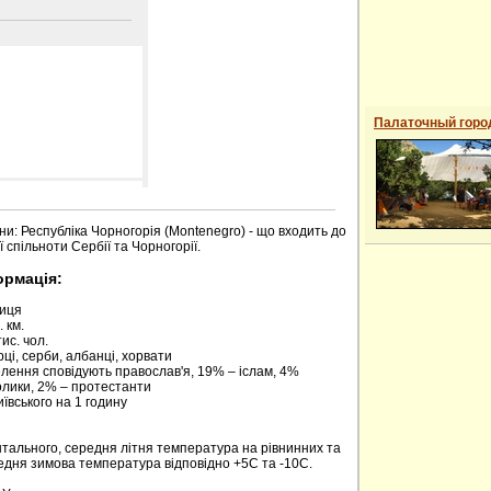
Палаточный горо
 сайті
ни: Республіка Чорногорія (Montenegro) - що входить до
 спільноти Сербії та Чорногорії.
ормація:
риця
 км.
ис. чол.
ці, серби, албанці, хорвати
елення сповідують православ'я, 19% – іслам, 4%
олики, 2% – протестанти
київського на 1 годину
нтального, середня літня температура на рівнинних та
редня зимова температура відповідно +5С та -10С.