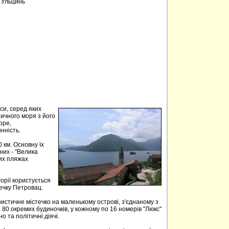
, Ульцинь
аси, серед яких
тичного моря з його
оре,
нність.
 км. Основну їх
них - "Велика
ких пляжах
орії користується
течку Петровац.
истичне містечко на маленькому острові, з'єднаному з
 80 окремих будиночків, у кожному по 16 номерів "Люкс"
но та політичні діячі.