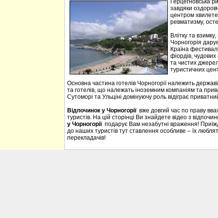
Герцегновська ри
завдяки оздоровч
центром хвилетер
ревматизму, осте
Влітку та взимку
Чорногорія дарує 
Країна фестивалі
фіордів, чудових 
та чистих джерел
туристичних цен
Основна частина готелів Чорногорії належить державі
та готелів, що належать іноземним компаніям та прива
Сутоморі та Ульціні домінуючу роль відіграє приватний
Відпочинок у Чорногорії
вже довгий час по праву вв
туристів. На цій сторінці Ви знайдете відео з відпочи
у Чорногорії
подарує Вам незабутні враження! Приїждж
до наших туристів тут ставлення особливе – їх люблять
перекладачів!