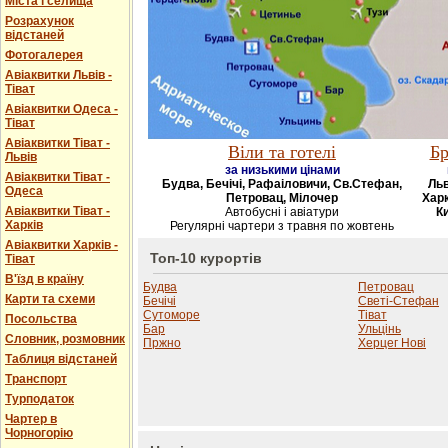
Міста і селища
Розрахунок
відстаней
Фотогалерея
Авіаквитки Львів -
Тіват
Авіаквитки Одеса -
Тіват
Авіаквитки Тіват -
Віли та готелі
Бр
Львів
за низькими цінами
Авіаквитки Тіват -
Будва, Бечічі, Рафаіловичи, Св.Стефан,
Льв
Одеса
Петровац, Мілочер
Харк
Авіаквитки Тіват -
Автобусні і авіатури
Ки
Харків
Регулярні чартери з травня по жовтень
Авіаквитки Харків -
Топ-10 курортів
Тіват
В'їзд в країну
Будва
Петровац
Карти та схеми
Бечічі
Светі-Стефан
Сутоморе
Тіват
Посольства
Бар
Ульцінь
Словник, розмовник
Пржно
Херцег Нові
Таблиця відстаней
Транспорт
Турподаток
Чартер в
Чорногорію