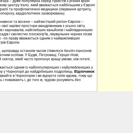
в'єра – дуже популярна серед туристів з різних країн
ому центру Ігало, який вважається найбільшим у Європі
апії та профілактичної медицини (лікування артриту,
опорозу, кардіологічних захворювань).
, навесні та восени – найчистіший регіон Європи –
свої чарівні простори мандрівникам з усього світу.
в і карнавалів, найглибших каньйонів і найпівденніших
садів і скелястих плоскогір'їв, лікувальних чорних пісків
 - по праву вважається одним з найважливіших
трів Європи.
, щоправда останнім часом з'явилося безліч пансіонів
тним особам. У Будві, Петроваці, Герцег-Нові,
 сектор, який часто пропонує кращі умови, ніж готелі.
ажається одним із найпопулярніших і найулюбленіших у
нку у Чорногорії до найдрібніших подробиць.
Відпочинок
айте в Чорногорію і ви відчуєте себе вдома, тому що
 і поважають і, до того ж, чудово розуміють без