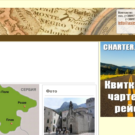
Контакти:
тел. (+38097
(+38095) 
info@asi
Фото