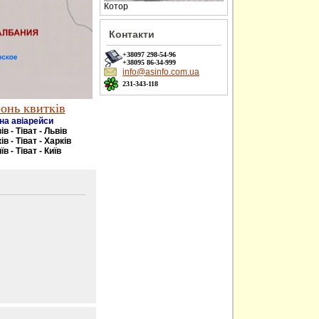
Котор
Контакти
+38097
298-54-96
+38095
86-34-999
info@asinfo.com.ua
231-343-118
онь квитків
на авіарейси
ів - Тіват - Львів
ів - Тіват - Харків
їв - Тіват - Київ