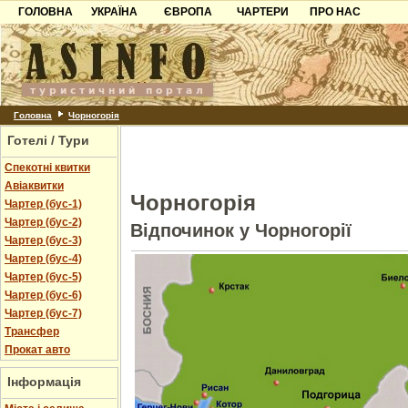
ГОЛОВНА
УКРАЇНА
ЄВРОПА
ЧАРТЕРИ
ПРО НАС
Карпати
Чорногорія
Контакти
Азов
Хорватія
Партнерам
Причорноморря
Болгарія
Додати готель
Шацьк
Албанія
Питання
Головна
Чорногорія
Готелі / Тури
Пошук готелів
Спекотні квитки
Авіаквитки
Чорногорія
Чартер (бус-1)
Чартер (бус-2)
Відпочинок у Чорногорії
Чартер (бус-3)
Чартер (бус-4)
Чартер (бус-5)
Чартер (бус-6)
Чартер (бус-7)
Трансфер
Прокат авто
Інформація