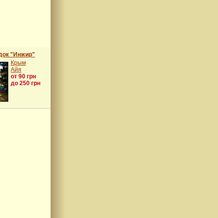
док "Инжир"
Крым
Айя
от 90 грн
до 250 грн