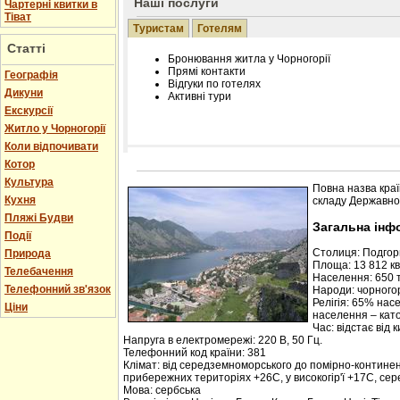
Наші послуги
Чартерні квитки в
Тіват
Туристам
Готелям
Статті
Бронювання житла у Чорногорії
Прямі контакти
Географія
Відгуки по готелях
Дикуни
Активні тури
Екскурсії
Житло у Чорногорії
Коли відпочивати
Котор
Розміщення інформації про готель на нашому
Редагування інформації і цін на вимогу
Культура
Повна назва краї
Лічільник відвідувачів
Кухня
складу Державної
Пляжі Будви
Загальна інф
Події
Столиця: Подго
Природа
Площа: 13 812 кв.
Телебачення
Населення: 650 т
Телефонний зв'язок
Народи: чорногор
Релігія: 65% нас
Ціни
населення – кат
Час: відстає від 
Напруга в електромережі: 220 В, 50 Гц.
Телефонний код країни: 381
Клімат: від середземноморського до помірно-контине
прибережних територіях +26С, у високогір'ї +17С, се
Мова: сербська