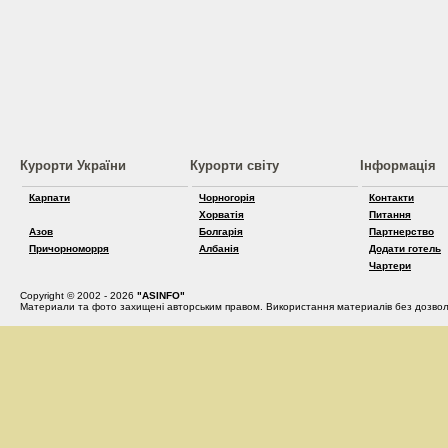
Курорти України
Курорти світу
Інформація
Карпати
Чорногорія
Контакти
Хорватія
Питання
Азов
Болгарія
Партнерство
Причорноморря
Албанія
Додати готель
Чартери
Copyright © 2002 - 2026
"ASINFO"
Материали та фото захищені авторським правом. Використання материалів без дозвол