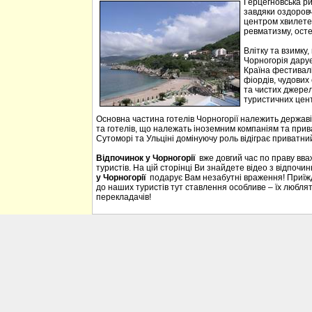
Герцегновська ри
завдяки оздоровч
центром хвилетер
ревматизму, осте
Влітку та взимку
Чорногорія дарує 
Країна фестивалі
фіордів, чудових 
та чистих джерел
туристичних цен
Основна частина готелів Чорногорії належить державі
та готелів, що належать іноземним компаніям та прива
Сутоморі та Ульціні домінуючу роль відіграє приватний
Відпочинок у Чорногорії
вже довгий час по праву вв
туристів. На цій сторінці Ви знайдете відео з відпочи
у Чорногорії
подарує Вам незабутні враження! Приїждж
до наших туристів тут ставлення особливе – їх люблять
перекладачів!