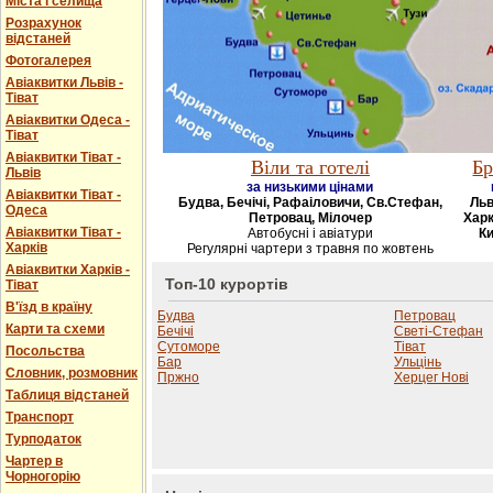
Міста і селища
Розрахунок
відстаней
Фотогалерея
Авіаквитки Львів -
Тіват
Авіаквитки Одеса -
Тіват
Авіаквитки Тіват -
Віли та готелі
Бр
Львів
за низькими цінами
Авіаквитки Тіват -
Будва, Бечічі, Рафаіловичи, Св.Стефан,
Льв
Одеса
Петровац, Мілочер
Харк
Авіаквитки Тіват -
Автобусні і авіатури
Ки
Харків
Регулярні чартери з травня по жовтень
Авіаквитки Харків -
Топ-10 курортів
Тіват
В'їзд в країну
Будва
Петровац
Карти та схеми
Бечічі
Светі-Стефан
Сутоморе
Тіват
Посольства
Бар
Ульцінь
Словник, розмовник
Пржно
Херцег Нові
Таблиця відстаней
Транспорт
Турподаток
Чартер в
Чорногорію