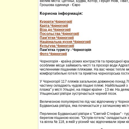
Великі міста: Цетіньє, Будва, Котор, Герцег Нові, Тіват
Грошова одиниця - Євро
Корисна інформація:
Курорти Чорногорії
Карта Чорногорії
Віза до Чорногорії
Посольства Чорногорії
Пам'ятки Чорногорії
Національна кухня Чорногорії
Культура Чорногорії
Пам'ятка туристу - Чорногорія
Фото Чорногорії
Чорногорія - країна різких контрастів та природної кр
особливе місце займають чисті та прозорі води Адріа
численними піщаними пляжами. На вас чекає тепле м
комфортабельні готелі та привітна чорногорська гости
У Чорногорії 117 пляжів загальною довжиною понад 70
частину складають чудові піщані пляжі. Найбільший з 
плажа" у місті Ульціні, на півдні країни - 13 км. На дея
Ульцинської рів'єри зустрічається чорний пісок.
Величезною популярністю під час відпочинку у Чорног
Будванська рів'єра, яка починається у затишному міс
Перлиною Будванської рів'єри є "Святий Стефан" - тур
берегом піщаною косою. "Острів-готель" складається з
та вілла № 118, в якій у різний час відпочивали зірки кі