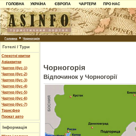
ГОЛОВНА
УКРАЇНА
ЄВРОПА
ЧАРТЕРИ
ПРО НАС
Карпати
Чорногорія
Контакти
Азов
Хорватія
Партнерам
Причорноморря
Болгарія
Додати готель
Шацьк
Албанія
Питання
Головна
Чорногорія
Готелі / Тури
Пошук готелів
Спекотні квитки
Авіаквитки
Чорногорія
Чартер (бус-1)
Чартер (бус-2)
Відпочинок у Чорногорії
Чартер (бус-3)
Чартер (бус-4)
Чартер (бус-5)
Чартер (бус-6)
Чартер (бус-7)
Трансфер
Прокат авто
Інформація