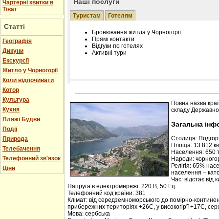
Наші послуги
Чартерні квитки в
Тіват
Туристам
Готелям
Статті
Бронювання житла у Чорногорії
Прямі контакти
Географія
Відгуки по готелях
Дикуни
Активні тури
Екскурсії
Житло у Чорногорії
Коли відпочивати
Котор
Розміщення інформації про готель на нашому
Редагування інформації і цін на вимогу
Культура
Повна назва краї
Лічільник відвідувачів
Кухня
складу Державної
Пляжі Будви
Загальна інф
Події
Столиця: Подго
Природа
Площа: 13 812 кв.
Телебачення
Населення: 650 т
Телефонний зв'язок
Народи: чорногор
Релігія: 65% нас
Ціни
населення – кат
Час: відстає від 
Напруга в електромережі: 220 В, 50 Гц.
Телефонний код країни: 381
Клімат: від середземноморського до помірно-контине
прибережних територіях +26С, у високогір'ї +17С, се
Мова: сербська