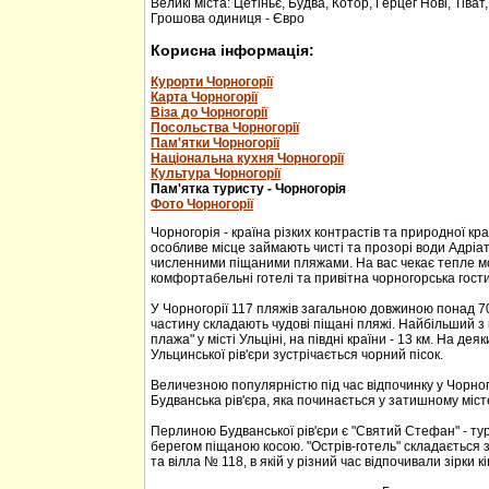
Великі міста: Цетіньє, Будва, Котор, Герцег Нові, Тіват
Грошова одиниця - Євро
Корисна інформація:
Курорти Чорногорії
Карта Чорногорії
Віза до Чорногорії
Посольства Чорногорії
Пам'ятки Чорногорії
Національна кухня Чорногорії
Культура Чорногорії
Пам'ятка туристу - Чорногорія
Фото Чорногорії
Чорногорія - країна різких контрастів та природної кр
особливе місце займають чисті та прозорі води Адріа
численними піщаними пляжами. На вас чекає тепле м
комфортабельні готелі та привітна чорногорська гости
У Чорногорії 117 пляжів загальною довжиною понад 70
частину складають чудові піщані пляжі. Найбільший з 
плажа" у місті Ульціні, на півдні країни - 13 км. На дея
Ульцинської рів'єри зустрічається чорний пісок.
Величезною популярністю під час відпочинку у Чорног
Будванська рів'єра, яка починається у затишному міс
Перлиною Будванської рів'єри є "Святий Стефан" - тур
берегом піщаною косою. "Острів-готель" складається з
та вілла № 118, в якій у різний час відпочивали зірки кі