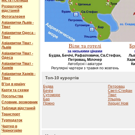
Міста і селища
Розрахунок
відстаней
Фотогалерея
Авіаквитки Львів -
Тіват
Авіаквитки Одеса -
Тіват
Авіаквитки Тіват -
Віли та готелі
Бр
Львів
за низькими цінами
Авіаквитки Тіват -
Будва, Бечічі, Рафаіловичи, Св.Стефан,
Льв
Одеса
Петровац, Мілочер
Харк
Авіаквитки Тіват -
Автобусні і авіатури
Ки
Харків
Регулярні чартери з травня по жовтень
Авіаквитки Харків -
Топ-10 курортів
Тіват
В'їзд в країну
Будва
Петровац
Карти та схеми
Бечічі
Светі-Стефан
Сутоморе
Тіват
Посольства
Бар
Ульцінь
Словник, розмовник
Пржно
Херцег Нові
Таблиця відстаней
Транспорт
Турподаток
Чартер в
Чорногорію