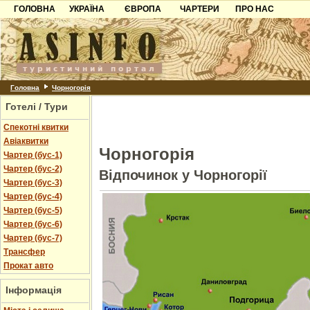
ГОЛОВНА
УКРАЇНА
ЄВРОПА
ЧАРТЕРИ
ПРО НАС
Карпати
Чорногорія
Контакти
Азов
Хорватія
Партнерам
Причорноморря
Болгарія
Додати готель
Шацьк
Албанія
Питання
Головна
Чорногорія
Готелі / Тури
Пошук готелів
Спекотні квитки
Авіаквитки
Чорногорія
Чартер (бус-1)
Чартер (бус-2)
Відпочинок у Чорногорії
Чартер (бус-3)
Чартер (бус-4)
Чартер (бус-5)
Чартер (бус-6)
Чартер (бус-7)
Трансфер
Прокат авто
Інформація