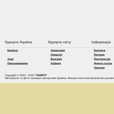
Курорти України
Курорти світу
Інформація
Карпати
Чорногорія
Контакти
Хорватія
Питання
Азов
Болгарія
Партнерство
Причорноморря
Албанія
Додати готель
Чартери
Copyright © 2002 - 2026
"ASINFO"
Материали та фото захищені авторським правом. Використання материалів без дозвол