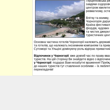
Герцегновська ри
завдяки оздоровч
центром хвилетер
ревматизму, осте
Влітку та взимку
Чорногорія дарує 
Країна фестивалі
фіордів, чудових 
та чистих джерел
туристичних цен
Основна частина готелів Чорногорії належить державі
та готелів, що належать іноземним компаніям та прива
Сутоморі та Ульціні домінуючу роль відіграє приватний
Відпочинок у Чорногорії
вже довгий час по праву вв
туристів. На цій сторінці Ви знайдете відео з відпочи
у Чорногорії
подарує Вам незабутні враження! Приїждж
до наших туристів тут ставлення особливе – їх люблять
перекладачів!