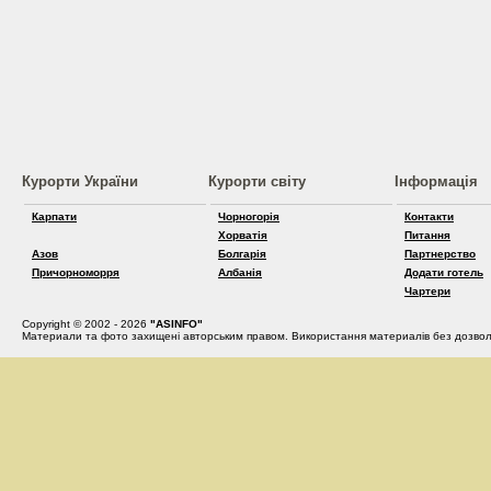
Курорти України
Курорти світу
Інформація
Карпати
Чорногорія
Контакти
Хорватія
Питання
Азов
Болгарія
Партнерство
Причорноморря
Албанія
Додати готель
Чартери
Copyright © 2002 - 2026
"ASINFO"
Материали та фото захищені авторським правом. Використання материалів без дозвол