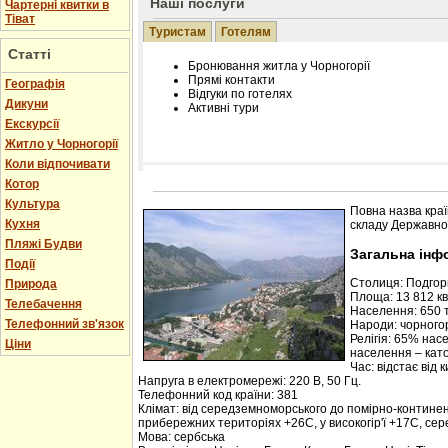
Наші послуги
Чартерні квитки в
Тіват
Туристам
Готелям
Статті
Бронювання житла у Чорногорії
Прямі контакти
Географія
Відгуки по готелях
Дикуни
Активні тури
Екскурсії
Житло у Чорногорії
Коли відпочивати
Котор
Розміщення інформації про готель на нашому
Редагування інформації і цін на вимогу
Культура
Повна назва краї
Лічільник відвідувачів
Кухня
складу Державної
Пляжі Будви
Загальна інф
Події
Столиця: Подго
Природа
Площа: 13 812 кв.
Телебачення
Населення: 650 т
Телефонний зв'язок
Народи: чорногор
Релігія: 65% нас
Ціни
населення – кат
Час: відстає від 
Напруга в електромережі: 220 В, 50 Гц.
Телефонний код країни: 381
Клімат: від середземноморського до помірно-контине
прибережних територіях +26С, у високогір'ї +17С, се
Мова: сербська