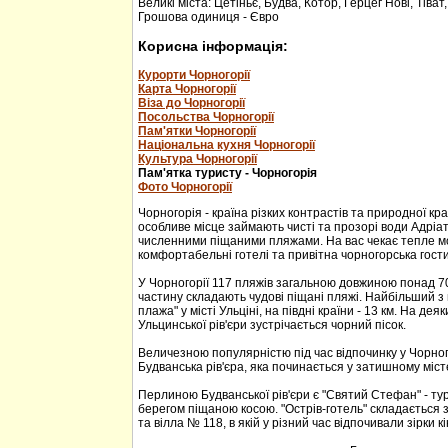
Великі міста: Цетіньє, Будва, Котор, Герцег Нові, Тіват
Грошова одиниця - Євро
Корисна інформація:
Курорти Чорногорії
Карта Чорногорії
Віза до Чорногорії
Посольства Чорногорії
Пам'ятки Чорногорії
Національна кухня Чорногорії
Культура Чорногорії
Пам'ятка туристу - Чорногорія
Фото Чорногорії
Чорногорія - країна різких контрастів та природної кр
особливе місце займають чисті та прозорі води Адріа
численними піщаними пляжами. На вас чекає тепле м
комфортабельні готелі та привітна чорногорська гости
У Чорногорії 117 пляжів загальною довжиною понад 70
частину складають чудові піщані пляжі. Найбільший з 
плажа" у місті Ульціні, на півдні країни - 13 км. На дея
Ульцинської рів'єри зустрічається чорний пісок.
Величезною популярністю під час відпочинку у Чорног
Будванська рів'єра, яка починається у затишному міс
Перлиною Будванської рів'єри є "Святий Стефан" - тур
берегом піщаною косою. "Острів-готель" складається з
та вілла № 118, в якій у різний час відпочивали зірки кі