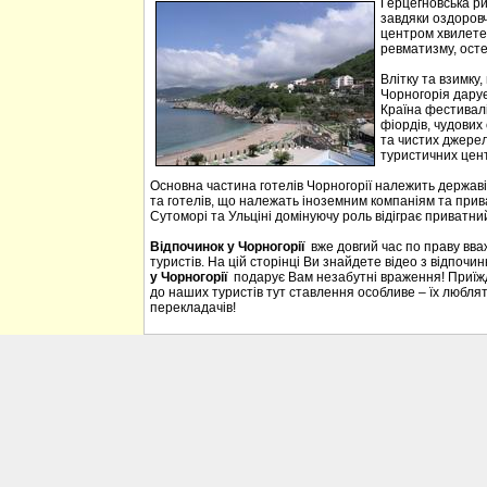
Герцегновська ри
завдяки оздоровч
центром хвилетер
ревматизму, осте
Влітку та взимку
Чорногорія дарує 
Країна фестивалі
фіордів, чудових 
та чистих джерел
туристичних цен
Основна частина готелів Чорногорії належить державі
та готелів, що належать іноземним компаніям та прива
Сутоморі та Ульціні домінуючу роль відіграє приватний
Відпочинок у Чорногорії
вже довгий час по праву вв
туристів. На цій сторінці Ви знайдете відео з відпочи
у Чорногорії
подарує Вам незабутні враження! Приїждж
до наших туристів тут ставлення особливе – їх люблять
перекладачів!