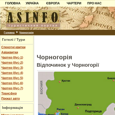
ГОЛОВНА
УКРАЇНА
ЄВРОПА
ЧАРТЕРИ
ПРО НАС
Карпати
Чорногорія
Контакти
Азов
Хорватія
Партнерам
Причорноморря
Болгарія
Додати готель
Шацьк
Албанія
Питання
Головна
Чорногорія
Готелі / Тури
Пошук готелів
Спекотні квитки
Авіаквитки
Чорногорія
Чартер (бус-1)
Чартер (бус-2)
Відпочинок у Чорногорії
Чартер (бус-3)
Чартер (бус-4)
Чартер (бус-5)
Чартер (бус-6)
Чартер (бус-7)
Трансфер
Прокат авто
Інформація