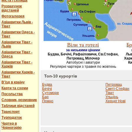
Міста і селища
Розрахунок
відстаней
Фотогалерея
Авіаквитки Львів -
Тіват
Авіаквитки Одеса -
Тіват
Авіаквитки Тіват -
Віли та готелі
Бр
Львів
за низькими цінами
Авіаквитки Тіват -
Будва, Бечічі, Рафаіловичи, Св.Стефан,
Льв
Одеса
Петровац, Мілочер
Харк
Авіаквитки Тіват -
Автобусні і авіатури
Ки
Харків
Регулярні чартери з травня по жовтень
Авіаквитки Харків -
Топ-10 курортів
Тіват
В'їзд в країну
Будва
Петровац
Карти та схеми
Бечічі
Светі-Стефан
Сутоморе
Тіват
Посольства
Бар
Ульцінь
Словник, розмовник
Пржно
Херцег Нові
Таблиця відстаней
Транспорт
Турподаток
Чартер в
Чорногорію