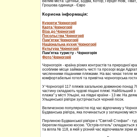
Великі міста: Цетіньє, Будва, Котор, Герцег Нові, Тіват
Грошова одиниця - Євро
Корисна інформація:
Курорти Чорногорії
Карта Чорногорії
Віза до Чорногорії
Посольства Чорногорії
Пам'ятки Чорногорії
Національна кухня Чорногорії
Культура Чорногорії
Пам'ятка туристу - Чорногорія
Фото Чорногорії
Чорногорія - країна різких контрастів та природної кр
особливе місце займають чисті та прозорі води Адріа
численними піщаними пляжами. На вас чекає тепле м
комфортабельні готелі та привітна чорногорська гости
У Чорногорії 117 пляжів загальною довжиною понад 70
частину складають чудові піщані пляжі. Найбільший з 
плажа" у місті Ульціні, на півдні країни - 13 км. На дея
Ульцинської рів'єри зустрічається чорний пісок.
Величезною популярністю під час відпочинку у Чорног
Будванська рів'єра, яка починається у затишному міс
Перлиною Будванської рів'єри є "Святий Стефан" - тур
берегом піщаною косою. "Острів-готель" складається з
та вілла № 118, в якій у різний час відпочивали зірки кі