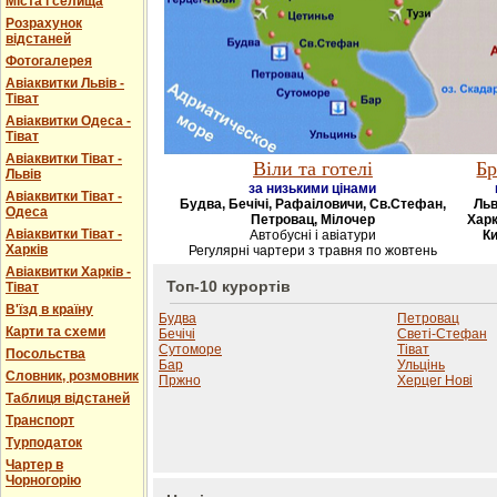
Міста і селища
Розрахунок
відстаней
Фотогалерея
Авіаквитки Львів -
Тіват
Авіаквитки Одеса -
Тіват
Авіаквитки Тіват -
Віли та готелі
Бр
Львів
за низькими цінами
Авіаквитки Тіват -
Будва, Бечічі, Рафаіловичи, Св.Стефан,
Льв
Одеса
Петровац, Мілочер
Харк
Авіаквитки Тіват -
Автобусні і авіатури
Ки
Харків
Регулярні чартери з травня по жовтень
Авіаквитки Харків -
Топ-10 курортів
Тіват
В'їзд в країну
Будва
Петровац
Карти та схеми
Бечічі
Светі-Стефан
Сутоморе
Тіват
Посольства
Бар
Ульцінь
Словник, розмовник
Пржно
Херцег Нові
Таблиця відстаней
Транспорт
Турподаток
Чартер в
Чорногорію