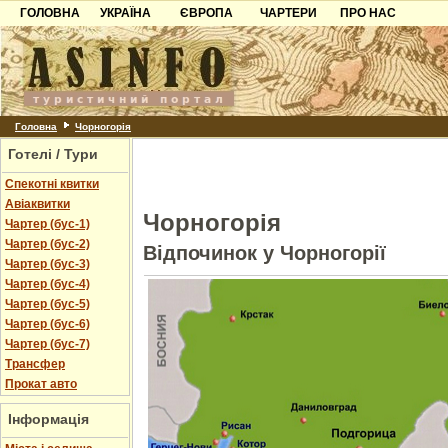
ГОЛОВНА
УКРАЇНА
ЄВРОПА
ЧАРТЕРИ
ПРО НАС
Карпати
Чорногорія
Контакти
Азов
Хорватія
Партнерам
Причорноморря
Болгарія
Додати готель
Шацьк
Албанія
Питання
Головна
Чорногорія
Готелі / Тури
Пошук готелів
Спекотні квитки
Авіаквитки
Чорногорія
Чартер (бус-1)
Чартер (бус-2)
Відпочинок у Чорногорії
Чартер (бус-3)
Чартер (бус-4)
Чартер (бус-5)
Чартер (бус-6)
Чартер (бус-7)
Трансфер
Прокат авто
Інформація