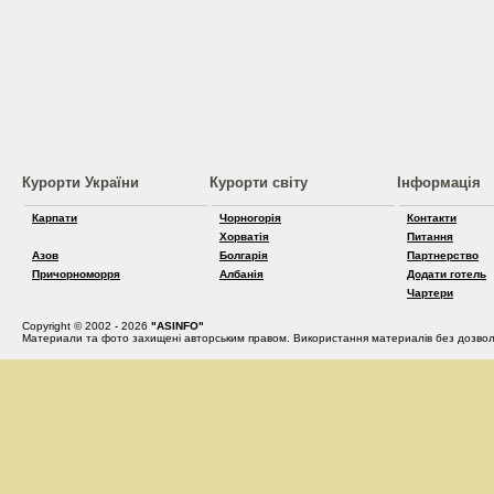
Курорти України
Курорти світу
Інформація
Карпати
Чорногорія
Контакти
Хорватія
Питання
Азов
Болгарія
Партнерство
Причорноморря
Албанія
Додати готель
Чартери
Copyright © 2002 - 2026
"ASINFO"
Материали та фото захищені авторським правом. Використання материалів без дозвол