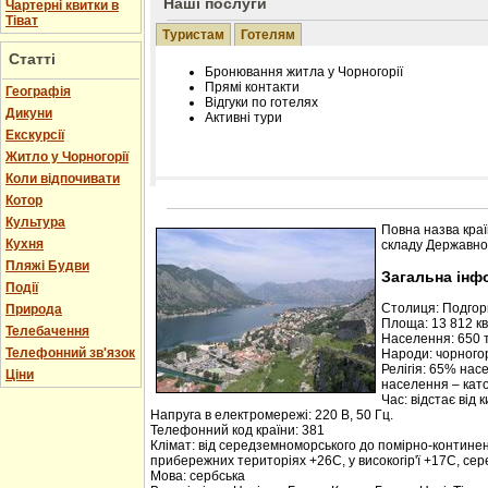
Наші послуги
Чартерні квитки в
Тіват
Туристам
Готелям
Статті
Бронювання житла у Чорногорії
Прямі контакти
Географія
Відгуки по готелях
Дикуни
Активні тури
Екскурсії
Житло у Чорногорії
Коли відпочивати
Котор
Розміщення інформації про готель на нашому
Редагування інформації і цін на вимогу
Культура
Повна назва краї
Лічільник відвідувачів
Кухня
складу Державної
Пляжі Будви
Загальна інф
Події
Столиця: Подго
Природа
Площа: 13 812 кв.
Телебачення
Населення: 650 т
Телефонний зв'язок
Народи: чорногор
Релігія: 65% нас
Ціни
населення – кат
Час: відстає від 
Напруга в електромережі: 220 В, 50 Гц.
Телефонний код країни: 381
Клімат: від середземноморського до помірно-контине
прибережних територіях +26С, у високогір'ї +17С, се
Мова: сербська