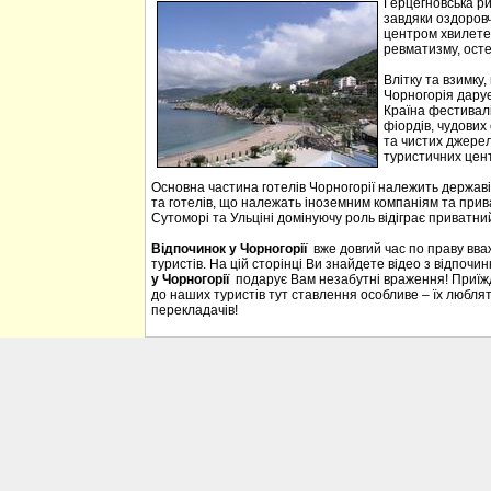
Герцегновська ри
завдяки оздоровч
центром хвилетер
ревматизму, осте
Влітку та взимку
Чорногорія дарує 
Країна фестивалі
фіордів, чудових 
та чистих джерел
туристичних цен
Основна частина готелів Чорногорії належить державі
та готелів, що належать іноземним компаніям та прива
Сутоморі та Ульціні домінуючу роль відіграє приватний
Відпочинок у Чорногорії
вже довгий час по праву вв
туристів. На цій сторінці Ви знайдете відео з відпочи
у Чорногорії
подарує Вам незабутні враження! Приїждж
до наших туристів тут ставлення особливе – їх люблять
перекладачів!