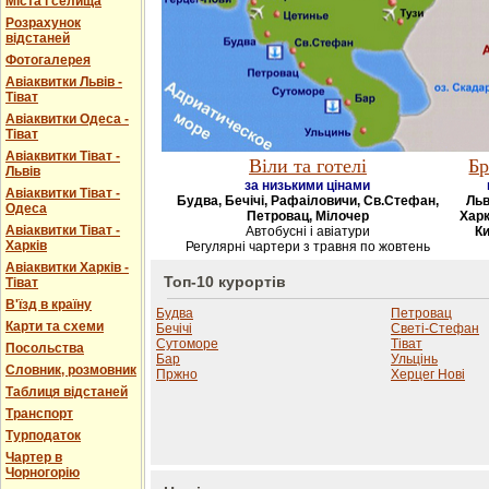
Міста і селища
Розрахунок
відстаней
Фотогалерея
Авіаквитки Львів -
Тіват
Авіаквитки Одеса -
Тіват
Авіаквитки Тіват -
Віли та готелі
Бр
Львів
за низькими цінами
Авіаквитки Тіват -
Будва, Бечічі, Рафаіловичи, Св.Стефан,
Льв
Одеса
Петровац, Мілочер
Харк
Авіаквитки Тіват -
Автобусні і авіатури
Ки
Харків
Регулярні чартери з травня по жовтень
Авіаквитки Харків -
Топ-10 курортів
Тіват
В'їзд в країну
Будва
Петровац
Карти та схеми
Бечічі
Светі-Стефан
Сутоморе
Тіват
Посольства
Бар
Ульцінь
Словник, розмовник
Пржно
Херцег Нові
Таблиця відстаней
Транспорт
Турподаток
Чартер в
Чорногорію