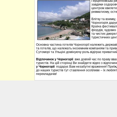
Герцегновська ри
завдяки оздоровч
центром хвилетер
ревматизму, осте
Влітку та взимку
Чорногорія дарує 
Країна фестивалі
фіордів, чудових 
та чистих джерел
туристичних цен
Основна частина готелів Чорногорії належить державі
та готелів, що належать іноземним компаніям та прива
Сутоморі та Ульціні домінуючу роль відіграє приватний
Відпочинок у Чорногорії
вже довгий час по праву вв
туристів. На цій сторінці Ви знайдете відео з відпочи
у Чорногорії
подарує Вам незабутні враження! Приїждж
до наших туристів тут ставлення особливе – їх люблять
перекладачів!