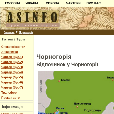
ГОЛОВНА
УКРАЇНА
ЄВРОПА
ЧАРТЕРИ
ПРО НАС
Карпати
Чорногорія
Контакти
Азов
Хорватія
Партнерам
Причорноморря
Болгарія
Додати готель
Шацьк
Албанія
Питання
Головна
Чорногорія
Готелі / Тури
Пошук готелів
Спекотні квитки
Авіаквитки
Чорногорія
Чартер (бус-1)
Чартер (бус-2)
Відпочинок у Чорногорії
Чартер (бус-3)
Чартер (бус-4)
Чартер (бус-5)
Чартер (бус-6)
Чартер (бус-7)
Трансфер
Прокат авто
Інформація