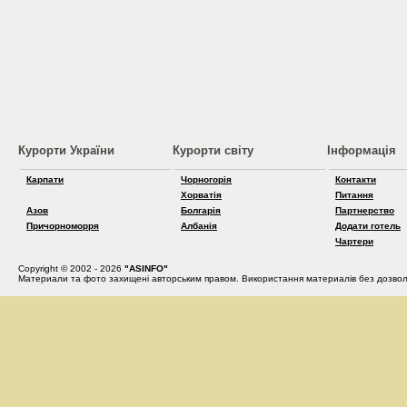
Курорти України
Курорти світу
Інформація
Карпати
Чорногорія
Контакти
Хорватія
Питання
Азов
Болгарія
Партнерство
Причорноморря
Албанія
Додати готель
Чартери
Copyright © 2002 - 2026
"ASINFO"
Материали та фото захищені авторським правом. Використання материалів без дозвол