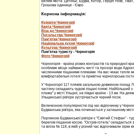
Великі міста: Цетіньє, Будва, Котор, Герцег Нові, Тіват
Грошова одиниця - Євро
Корисна інформація:
Курорти Чорногорії
Карта Чорногорії
Віза до Чорногорії
Посольства Чорногорії
Пам'ятки Чорногорії
Національна кухня Чорногорії
Культура Чорногорії
Пам'ятка туристу - Чорногорія
Фото Чорногорії
Чорногорія - країна різких контрастів та природної кр
особливе місце займають чисті та прозорі води Адріа
численними піщаними пляжами. На вас чекає тепле м
комфортабельні готелі та привітна чорногорська гости
У Чорногорії 117 пляжів загальною довжиною понад 70
частину складають чудові піщані пляжі. Найбільший з 
плажа" у місті Ульціні, на півдні країни - 13 км. На дея
Ульцинської рів'єри зустрічається чорний пісок.
Величезною популярністю під час відпочинку у Чорног
Будванська рів'єра, яка починається у затишному міс
Перлиною Будванської рів'єри є "Святий Стефан" - тур
берегом піщаною косою. "Острів-готель" складається з
та вілла № 118, в якій у різний час відпочивали зірки кі