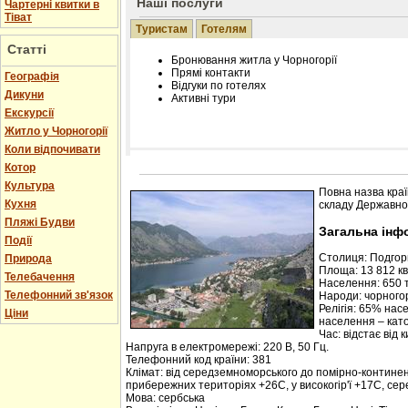
Наші послуги
Чартерні квитки в
Тіват
Туристам
Готелям
Статті
Бронювання житла у Чорногорії
Прямі контакти
Географія
Відгуки по готелях
Дикуни
Активні тури
Екскурсії
Житло у Чорногорії
Коли відпочивати
Котор
Розміщення інформації про готель на нашому
Редагування інформації і цін на вимогу
Культура
Повна назва краї
Лічільник відвідувачів
Кухня
складу Державної
Пляжі Будви
Загальна інф
Події
Столиця: Подго
Природа
Площа: 13 812 кв.
Телебачення
Населення: 650 т
Телефонний зв'язок
Народи: чорногор
Релігія: 65% нас
Ціни
населення – кат
Час: відстає від 
Напруга в електромережі: 220 В, 50 Гц.
Телефонний код країни: 381
Клімат: від середземноморського до помірно-контине
прибережних територіях +26С, у високогір'ї +17С, се
Мова: сербська