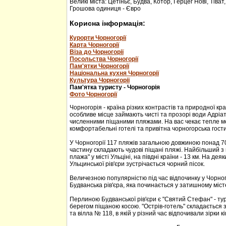
Великі міста: Цетіньє, Будва, Котор, Герцег Нові, Тіват
Грошова одиниця - Євро
Корисна інформація:
Курорти Чорногорії
Карта Чорногорії
Віза до Чорногорії
Посольства Чорногорії
Пам'ятки Чорногорії
Національна кухня Чорногорії
Культура Чорногорії
Пам'ятка туристу - Чорногорія
Фото Чорногорії
Чорногорія - країна різких контрастів та природної кр
особливе місце займають чисті та прозорі води Адріа
численними піщаними пляжами. На вас чекає тепле м
комфортабельні готелі та привітна чорногорська гости
У Чорногорії 117 пляжів загальною довжиною понад 70
частину складають чудові піщані пляжі. Найбільший з 
плажа" у місті Ульціні, на півдні країни - 13 км. На дея
Ульцинської рів'єри зустрічається чорний пісок.
Величезною популярністю під час відпочинку у Чорног
Будванська рів'єра, яка починається у затишному міс
Перлиною Будванської рів'єри є "Святий Стефан" - тур
берегом піщаною косою. "Острів-готель" складається з
та вілла № 118, в якій у різний час відпочивали зірки кі