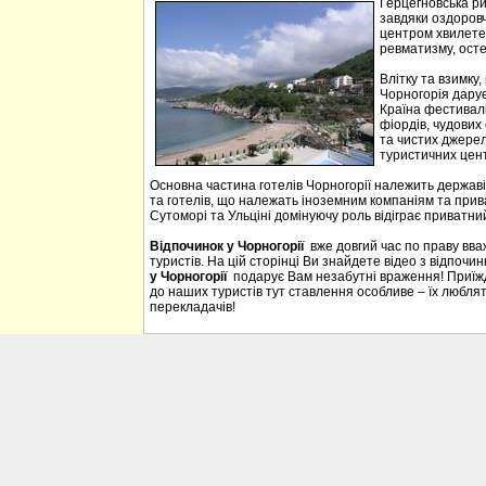
Герцегновська ри
завдяки оздоровч
центром хвилетер
ревматизму, осте
Влітку та взимку
Чорногорія дарує 
Країна фестивалі
фіордів, чудових 
та чистих джерел
туристичних цен
Основна частина готелів Чорногорії належить державі
та готелів, що належать іноземним компаніям та прива
Сутоморі та Ульціні домінуючу роль відіграє приватний
Відпочинок у Чорногорії
вже довгий час по праву вв
туристів. На цій сторінці Ви знайдете відео з відпочи
у Чорногорії
подарує Вам незабутні враження! Приїждж
до наших туристів тут ставлення особливе – їх люблять
перекладачів!