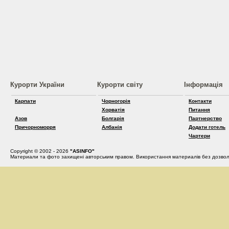
Курорти України
Курорти світу
Інформація
Карпати
Чорногорія
Контакти
Хорватія
Питання
Азов
Болгарія
Партнерство
Причорноморря
Албанія
Додати готель
Чартери
Copyright © 2002 - 2026
"ASINFO"
Материали та фото захищені авторським правом. Використання материалів без дозвол