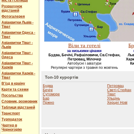
Міста і селища
Розрахунок
відстаней
Фотогалерея
Авіаквитки Львів -
Тіват
Авіаквитки Одеса -
Тіват
Авіаквитки Тіват -
Віли та готелі
Бр
Львів
за низькими цінами
Авіаквитки Тіват -
Будва, Бечічі, Рафаіловичи, Св.Стефан,
Льв
Одеса
Петровац, Мілочер
Харк
Авіаквитки Тіват -
Автобусні і авіатури
Ки
Харків
Регулярні чартери з травня по жовтень
Авіаквитки Харків -
Топ-10 курортів
Тіват
В'їзд в країну
Будва
Петровац
Карти та схеми
Бечічі
Светі-Стефан
Сутоморе
Тіват
Посольства
Бар
Ульцінь
Словник, розмовник
Пржно
Херцег Нові
Таблиця відстаней
Транспорт
Турподаток
Чартер в
Чорногорію