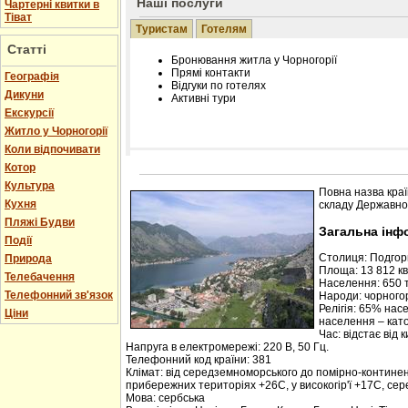
Наші послуги
Чартерні квитки в
Тіват
Туристам
Готелям
Статті
Бронювання житла у Чорногорії
Прямі контакти
Географія
Відгуки по готелях
Дикуни
Активні тури
Екскурсії
Житло у Чорногорії
Коли відпочивати
Котор
Розміщення інформації про готель на нашому
Редагування інформації і цін на вимогу
Культура
Повна назва краї
Лічільник відвідувачів
Кухня
складу Державної
Пляжі Будви
Загальна інф
Події
Столиця: Подго
Природа
Площа: 13 812 кв.
Телебачення
Населення: 650 т
Телефонний зв'язок
Народи: чорногор
Релігія: 65% нас
Ціни
населення – кат
Час: відстає від 
Напруга в електромережі: 220 В, 50 Гц.
Телефонний код країни: 381
Клімат: від середземноморського до помірно-контине
прибережних територіях +26С, у високогір'ї +17С, се
Мова: сербська