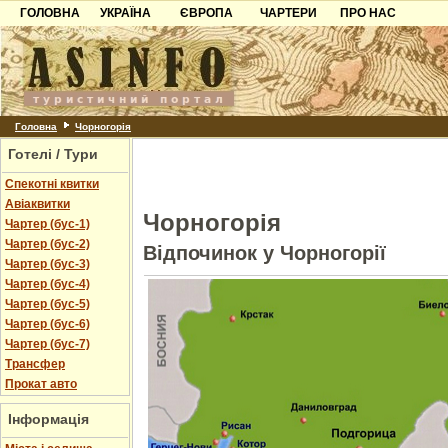
ГОЛОВНА
УКРАЇНА
ЄВРОПА
ЧАРТЕРИ
ПРО НАС
Карпати
Чорногорія
Контакти
Азов
Хорватія
Партнерам
Причорноморря
Болгарія
Додати готель
Шацьк
Албанія
Питання
Головна
Чорногорія
Готелі / Тури
Пошук готелів
Спекотні квитки
Авіаквитки
Чорногорія
Чартер (бус-1)
Чартер (бус-2)
Відпочинок у Чорногорії
Чартер (бус-3)
Чартер (бус-4)
Чартер (бус-5)
Чартер (бус-6)
Чартер (бус-7)
Трансфер
Прокат авто
Інформація