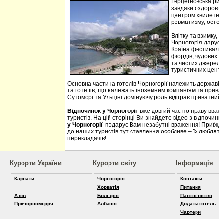
Герцегновська ри
завдяки оздоровч
центром хвилетер
ревматизму, осте
Влітку та взимку
Чорногорія дарує 
Країна фестивалі
фіордів, чудових 
та чистих джерел
туристичних цен
Основна частина готелів Чорногорії належить державі
та готелів, що належать іноземним компаніям та прива
Сутоморі та Ульціні домінуючу роль відіграє приватний
Відпочинок у Чорногорії
вже довгий час по праву вв
туристів. На цій сторінці Ви знайдете відео з відпочи
у Чорногорії
подарує Вам незабутні враження! Приїждж
до наших туристів тут ставлення особливе – їх люблять
перекладачів!
Курорти України
Курорти світу
Інформація
Карпати
Чорногорія
Контакти
Хорватія
Питання
Азов
Болгарія
Партнерство
Причорноморря
Албанія
Додати готель
Чартери