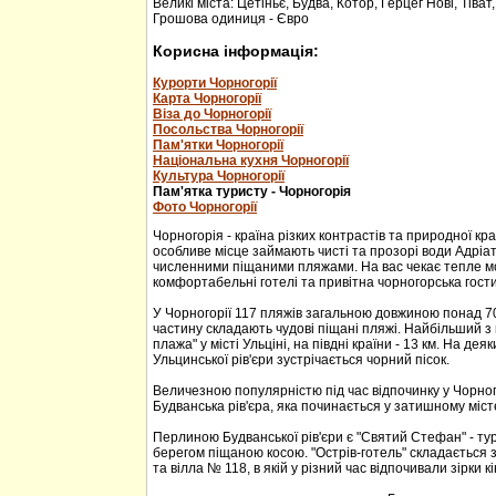
Великі міста: Цетіньє, Будва, Котор, Герцег Нові, Тіват
Грошова одиниця - Євро
Корисна інформація:
Курорти Чорногорії
Карта Чорногорії
Віза до Чорногорії
Посольства Чорногорії
Пам'ятки Чорногорії
Національна кухня Чорногорії
Культура Чорногорії
Пам'ятка туристу - Чорногорія
Фото Чорногорії
Чорногорія - країна різких контрастів та природної кр
особливе місце займають чисті та прозорі води Адріа
численними піщаними пляжами. На вас чекає тепле м
комфортабельні готелі та привітна чорногорська гости
У Чорногорії 117 пляжів загальною довжиною понад 70
частину складають чудові піщані пляжі. Найбільший з 
плажа" у місті Ульціні, на півдні країни - 13 км. На дея
Ульцинської рів'єри зустрічається чорний пісок.
Величезною популярністю під час відпочинку у Чорног
Будванська рів'єра, яка починається у затишному міс
Перлиною Будванської рів'єри є "Святий Стефан" - тур
берегом піщаною косою. "Острів-готель" складається з
та вілла № 118, в якій у різний час відпочивали зірки кі