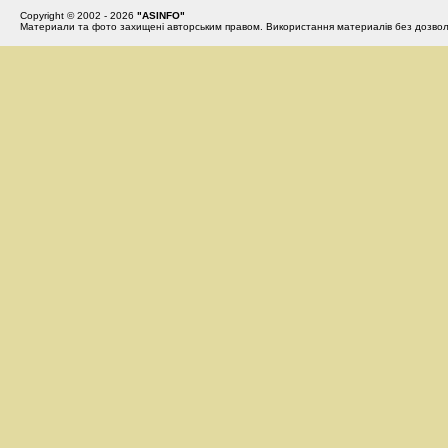
Copyright © 2002 - 2026
"ASINFO"
Материали та фото захищені авторським правом. Використання материалів без дозвол