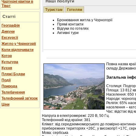
Наші послуги
Чартерні квитки в
Тіват
Туристам
Готелям
Статті
Бронювання житла у Чорногорії
Прямі контакти
Географія
Відгуки по готелях
Дикуни
Активні тури
Екскурсії
Житло у Чорногорії
Коли відпочивати
Котор
Розміщення інформації про готель на нашому
Редагування інформації і цін на вимогу
Культура
Повна назва краї
Лічільник відвідувачів
Кухня
складу Державної
Пляжі Будви
Загальна інф
Події
Столиця: Подго
Природа
Площа: 13 812 кв.
Телебачення
Населення: 650 т
Телефонний зв'язок
Народи: чорногор
Релігія: 65% нас
Ціни
населення – кат
Час: відстає від 
Напруга в електромережі: 220 В, 50 Гц.
Телефонний код країни: 381
Клімат: від середземноморського до помірно-контине
прибережних територіях +26С, у високогір'ї +17С, се
Мова: сербська