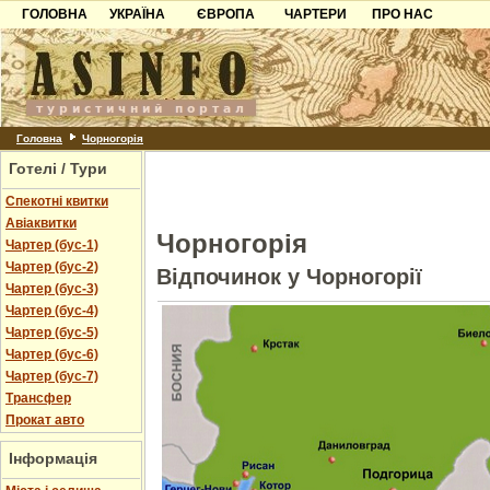
ГОЛОВНА
УКРАЇНА
ЄВРОПА
ЧАРТЕРИ
ПРО НАС
Карпати
Чорногорія
Контакти
Азов
Хорватія
Партнерам
Причорноморря
Болгарія
Додати готель
Шацьк
Албанія
Питання
Головна
Чорногорія
Готелі / Тури
Пошук готелів
Спекотні квитки
Авіаквитки
Чорногорія
Чартер (бус-1)
Чартер (бус-2)
Відпочинок у Чорногорії
Чартер (бус-3)
Чартер (бус-4)
Чартер (бус-5)
Чартер (бус-6)
Чартер (бус-7)
Трансфер
Прокат авто
Інформація