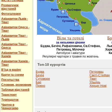
Міста і селища
Розрахунок
відстаней
Фотогалерея
Авіаквитки Львів -
Тіват
Авіаквитки Одеса -
Тіват
Авіаквитки Тіват -
Віли та готелі
Бр
Львів
за низькими цінами
Авіаквитки Тіват -
Будва, Бечічі, Рафаіловичи, Св.Стефан,
Льв
Одеса
Петровац, Мілочер
Харк
Авіаквитки Тіват -
Автобусні і авіатури
Ки
Харків
Регулярні чартери з травня по жовтень
Авіаквитки Харків -
Топ-10 курортів
Тіват
В'їзд в країну
Будва
Петровац
Карти та схеми
Бечічі
Светі-Стефан
Сутоморе
Тіват
Посольства
Бар
Ульцінь
Словник, розмовник
Пржно
Херцег Нові
Таблиця відстаней
Транспорт
Турподаток
Чартер в
Чорногорію