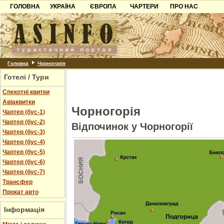
ГОЛОВНА
УКРАЇНА
ЄВРОПА
ЧАРТЕРИ
ПРО НАС
Карпати
Чорногорія
Контакти
Азов
Хорватія
Партнерам
Причорноморря
Болгарія
Додати готель
Шацьк
Албанія
Питання
Головна
Чорногорія
Готелі / Тури
Пошук готелів
Спекотні квитки
Авіаквитки
Чорногорія
Чартер (бус-1)
Чартер (бус-2)
Відпочинок у Чорногорії
Чартер (бус-3)
Чартер (бус-4)
Чартер (бус-5)
Чартер (бус-6)
Чартер (бус-7)
Трансфер
Прокат авто
Інформація