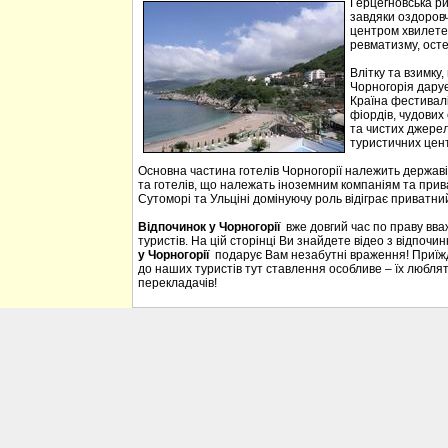
Герцегновська ри
завдяки оздоровч
центром хвилетер
ревматизму, осте
Влітку та взимку
Чорногорія дарує 
Країна фестивалі
фіордів, чудових 
та чистих джерел
туристичних цен
Основна частина готелів Чорногорії належить державі
та готелів, що належать іноземним компаніям та прива
Сутоморі та Ульціні домінуючу роль відіграє приватний
Відпочинок у Чорногорії
вже довгий час по праву вв
туристів. На цій сторінці Ви знайдете відео з відпочи
у Чорногорії
подарує Вам незабутні враження! Приїждж
до наших туристів тут ставлення особливе – їх люблять
перекладачів!