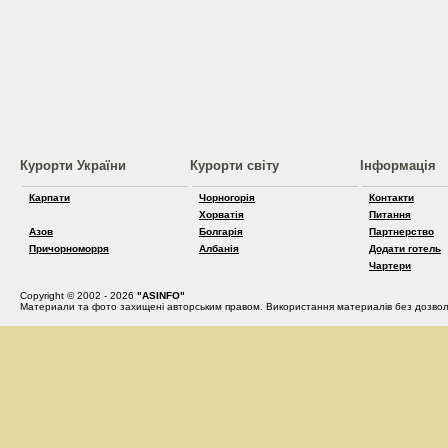
Курорти України
Курорти світу
Інформація
Карпати
Чорногорія
Контакти
Хорватія
Питання
Азов
Болгарія
Партнерство
Причорноморря
Албанія
Додати готель
Чартери
Copyright © 2002 - 2026
"ASINFO"
Материали та фото захищені авторським правом. Використання материалів без дозвол