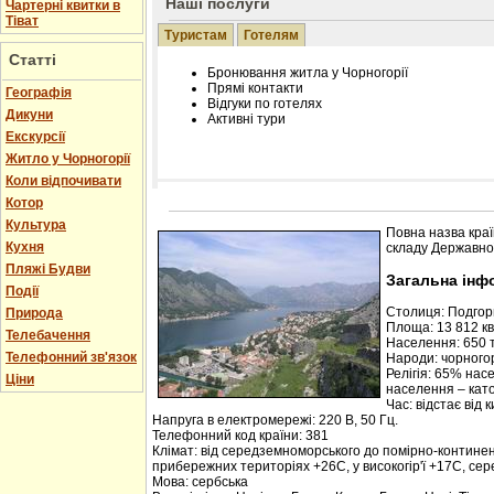
Наші послуги
Чартерні квитки в
Тіват
Туристам
Готелям
Статті
Бронювання житла у Чорногорії
Прямі контакти
Географія
Відгуки по готелях
Дикуни
Активні тури
Екскурсії
Житло у Чорногорії
Коли відпочивати
Котор
Розміщення інформації про готель на нашому
Редагування інформації і цін на вимогу
Культура
Повна назва краї
Лічільник відвідувачів
Кухня
складу Державної
Пляжі Будви
Загальна інф
Події
Столиця: Подго
Природа
Площа: 13 812 кв.
Телебачення
Населення: 650 т
Телефонний зв'язок
Народи: чорногор
Релігія: 65% нас
Ціни
населення – кат
Час: відстає від 
Напруга в електромережі: 220 В, 50 Гц.
Телефонний код країни: 381
Клімат: від середземноморського до помірно-контине
прибережних територіях +26С, у високогір'ї +17С, се
Мова: сербська