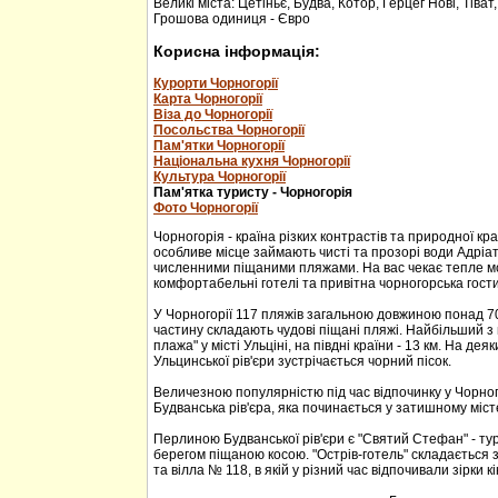
Великі міста: Цетіньє, Будва, Котор, Герцег Нові, Тіват
Грошова одиниця - Євро
Корисна інформація:
Курорти Чорногорії
Карта Чорногорії
Віза до Чорногорії
Посольства Чорногорії
Пам'ятки Чорногорії
Національна кухня Чорногорії
Культура Чорногорії
Пам'ятка туристу - Чорногорія
Фото Чорногорії
Чорногорія - країна різких контрастів та природної кр
особливе місце займають чисті та прозорі води Адріа
численними піщаними пляжами. На вас чекає тепле м
комфортабельні готелі та привітна чорногорська гости
У Чорногорії 117 пляжів загальною довжиною понад 70
частину складають чудові піщані пляжі. Найбільший з 
плажа" у місті Ульціні, на півдні країни - 13 км. На дея
Ульцинської рів'єри зустрічається чорний пісок.
Величезною популярністю під час відпочинку у Чорног
Будванська рів'єра, яка починається у затишному міс
Перлиною Будванської рів'єри є "Святий Стефан" - тур
берегом піщаною косою. "Острів-готель" складається з
та вілла № 118, в якій у різний час відпочивали зірки кі