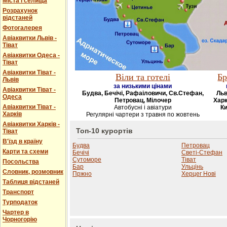
Міста і селища
Розрахунок
відстаней
Фотогалерея
Авіаквитки Львів -
Тіват
Авіаквитки Одеса -
Тіват
Авіаквитки Тіват -
Віли та готелі
Бр
Львів
за низькими цінами
Авіаквитки Тіват -
Будва, Бечічі, Рафаіловичи, Св.Стефан,
Льв
Одеса
Петровац, Мілочер
Харк
Авіаквитки Тіват -
Автобусні і авіатури
Ки
Харків
Регулярні чартери з травня по жовтень
Авіаквитки Харків -
Топ-10 курортів
Тіват
В'їзд в країну
Будва
Петровац
Карти та схеми
Бечічі
Светі-Стефан
Сутоморе
Тіват
Посольства
Бар
Ульцінь
Словник, розмовник
Пржно
Херцег Нові
Таблиця відстаней
Транспорт
Турподаток
Чартер в
Чорногорію