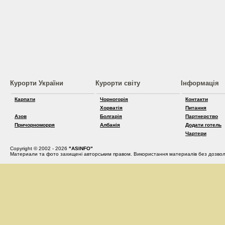
Курорти України
Курорти світу
Інформація
Карпати
Чорногорія
Контакти
Хорватія
Питання
Азов
Болгарія
Партнерство
Причорноморря
Албанія
Додати готель
Чартери
Copyright © 2002 - 2026
"ASINFO"
Материали та фото захищені авторським правом. Використання материалів без дозвол