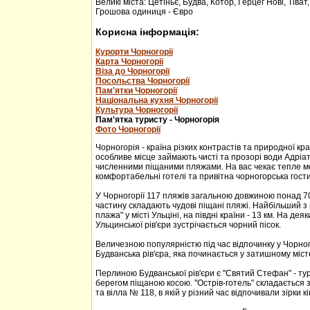
Великі міста: Цетіньє, Будва, Котор, Герцег Нові, Тіват
Грошова одиниця - Євро
Корисна інформація:
Курорти Чорногорії
Карта Чорногорії
Віза до Чорногорії
Посольства Чорногорії
Пам'ятки Чорногорії
Національна кухня Чорногорії
Культура Чорногорії
Пам'ятка туристу - Чорногорія
Фото Чорногорії
Чорногорія - країна різких контрастів та природної кр
особливе місце займають чисті та прозорі води Адріа
численними піщаними пляжами. На вас чекає тепле м
комфортабельні готелі та привітна чорногорська гости
У Чорногорії 117 пляжів загальною довжиною понад 70
частину складають чудові піщані пляжі. Найбільший з 
плажа" у місті Ульціні, на півдні країни - 13 км. На дея
Ульцинської рів'єри зустрічається чорний пісок.
Величезною популярністю під час відпочинку у Чорног
Будванська рів'єра, яка починається у затишному міс
Перлиною Будванської рів'єри є "Святий Стефан" - тур
берегом піщаною косою. "Острів-готель" складається з
та вілла № 118, в якій у різний час відпочивали зірки кі