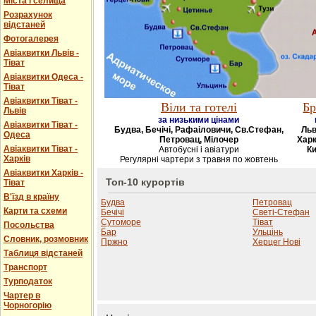
Міста і селища
Розрахунок
відстаней
Фотогалерея
Авіаквитки Львів -
Тіват
Авіаквитки Одеса -
Тіват
Авіаквитки Тіват -
Віли та готелі
Бр
Львів
за низькими цінами
Авіаквитки Тіват -
Будва, Бечічі, Рафаіловичи, Св.Стефан,
Льв
Одеса
Петровац, Мілочер
Харк
Авіаквитки Тіват -
Автобусні і авіатури
Ки
Харків
Регулярні чартери з травня по жовтень
Авіаквитки Харків -
Топ-10 курортів
Тіват
В'їзд в країну
Будва
Петровац
Карти та схеми
Бечічі
Светі-Стефан
Сутоморе
Тіват
Посольства
Бар
Ульцінь
Словник, розмовник
Пржно
Херцег Нові
Таблиця відстаней
Транспорт
Турподаток
Чартер в
Чорногорію