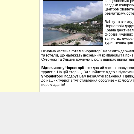
Герцегновська ри
завдяки оздоровч
центром хвилетер
ревматизму, осте
Влітку та взимку
Чорногорія дарує 
Країна фестивалі
фіордів, чудових 
та чистих джерел
туристичних цен
Основна частина готелів Чорногорії належить державі
та готелів, що належать іноземним компаніям та прива
Сутоморі та Ульціні домінуючу роль відіграє приватний
Відпочинок у Чорногорії
вже довгий час по праву вв
туристів. На цій сторінці Ви знайдете відео з відпочи
у Чорногорії
подарує Вам незабутні враження! Приїждж
до наших туристів тут ставлення особливе – їх люблять
перекладачів!