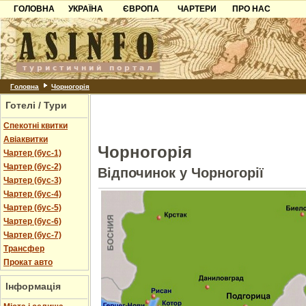
ГОЛОВНА
УКРАЇНА
ЄВРОПА
ЧАРТЕРИ
ПРО НАС
Карпати
Чорногорія
Контакти
Азов
Хорватія
Партнерам
Причорноморря
Болгарія
Додати готель
Шацьк
Албанія
Питання
Головна
Чорногорія
Готелі / Тури
Пошук готелів
Спекотні квитки
Авіаквитки
Чорногорія
Чартер (бус-1)
Чартер (бус-2)
Відпочинок у Чорногорії
Чартер (бус-3)
Чартер (бус-4)
Чартер (бус-5)
Чартер (бус-6)
Чартер (бус-7)
Трансфер
Прокат авто
Інформація