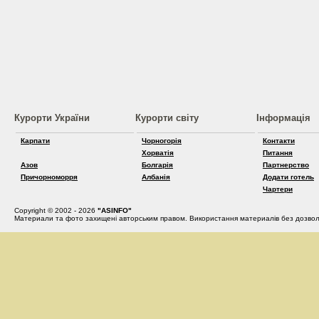
Курорти України
Курорти світу
Інформація
Карпати
Чорногорія
Контакти
Хорватія
Питання
Азов
Болгарія
Партнерство
Причорноморря
Албанія
Додати готель
Чартери
Copyright © 2002 - 2026
"ASINFO"
Материали та фото захищені авторським правом. Використання материалів без дозвол