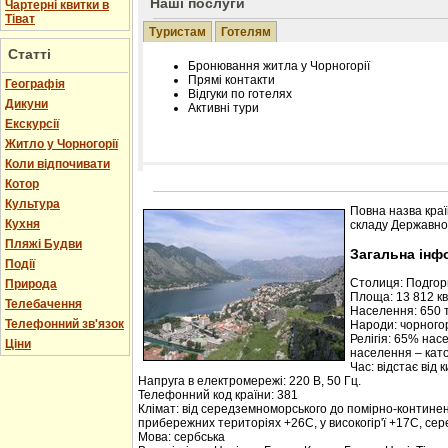
Наші послуги
Чартерні квитки в
Тіват
Туристам
Готелям
Статті
Бронювання житла у Чорногорії
Прямі контакти
Географія
Відгуки по готелях
Дикуни
Активні тури
Екскурсії
Житло у Чорногорії
Коли відпочивати
Котор
Розміщення інформації про готель на нашому
Редагування інформації і цін на вимогу
Культура
Повна назва краї
Лічільник відвідувачів
Кухня
складу Державної
Пляжі Будви
Загальна інф
Події
Столиця: Подго
Природа
Площа: 13 812 кв.
Телебачення
Населення: 650 т
Телефонний зв'язок
Народи: чорногор
Релігія: 65% нас
Ціни
населення – кат
Час: відстає від 
Напруга в електромережі: 220 В, 50 Гц.
Телефонний код країни: 381
Клімат: від середземноморського до помірно-контине
прибережних територіях +26С, у високогір'ї +17С, се
Мова: сербська