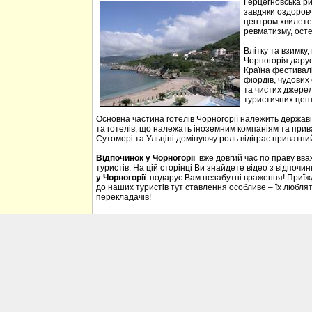
Герцегновська ри
завдяки оздоровч
центром хвилетер
ревматизму, осте
Влітку та взимку
Чорногорія дарує 
Країна фестивалі
фіордів, чудових 
та чистих джерел
туристичних цен
Основна частина готелів Чорногорії належить державі
та готелів, що належать іноземним компаніям та прива
Сутоморі та Ульціні домінуючу роль відіграє приватний
Відпочинок у Чорногорії
вже довгий час по праву вв
туристів. На цій сторінці Ви знайдете відео з відпочи
у Чорногорії
подарує Вам незабутні враження! Приїждж
до наших туристів тут ставлення особливе – їх люблять
перекладачів!