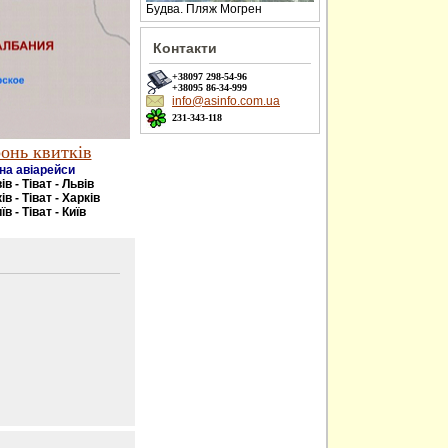
Будва. Пляж Могрен
Контакти
+38097
298-54-96
+38095
86-34-999
info@asinfo.com.ua
231-343-118
онь квитків
на авіарейси
ів - Тіват - Львів
ів - Тіват - Харків
їв - Тіват - Київ