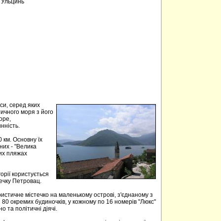
, Ульцинь
аси, серед яких
тичного моря з його
оре,
нність.
 км. Основну їх
них - "Велика
ких пляжах
орії користується
течку Петровац.
истичне містечко на маленькому острові, з'єднаному з
 80 окремих будиночків, у кожному по 16 номерів "Люкс"
но та політичні діячі.