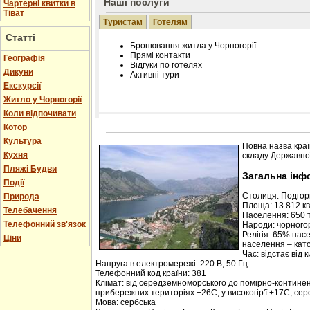
Наші послуги
Чартерні квитки в
Тіват
Туристам
Готелям
Статті
Бронювання житла у Чорногорії
Прямі контакти
Географія
Відгуки по готелях
Дикуни
Активні тури
Екскурсії
Житло у Чорногорії
Коли відпочивати
Котор
Розміщення інформації про готель на нашому
Редагування інформації і цін на вимогу
Культура
Повна назва краї
Лічільник відвідувачів
Кухня
складу Державної
Пляжі Будви
Загальна інф
Події
Столиця: Подго
Природа
Площа: 13 812 кв.
Телебачення
Населення: 650 т
Телефонний зв'язок
Народи: чорногор
Релігія: 65% нас
Ціни
населення – кат
Час: відстає від 
Напруга в електромережі: 220 В, 50 Гц.
Телефонний код країни: 381
Клімат: від середземноморського до помірно-контине
прибережних територіях +26С, у високогір'ї +17С, се
Мова: сербська