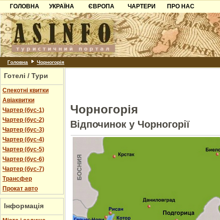
ГОЛОВНА
УКРАЇНА
ЄВРОПА
ЧАРТЕРИ
ПРО НАС
Карпати
Чорногорія
Контакти
Азов
Хорватія
Партнерам
Причорноморря
Болгарія
Додати готель
Шацьк
Албанія
Питання
Головна
Чорногорія
Готелі / Тури
Пошук готелів
Спекотні квитки
Авіаквитки
Чорногорія
Чартер (бус-1)
Чартер (бус-2)
Відпочинок у Чорногорії
Чартер (бус-3)
Чартер (бус-4)
Чартер (бус-5)
Чартер (бус-6)
Чартер (бус-7)
Трансфер
Прокат авто
Інформація