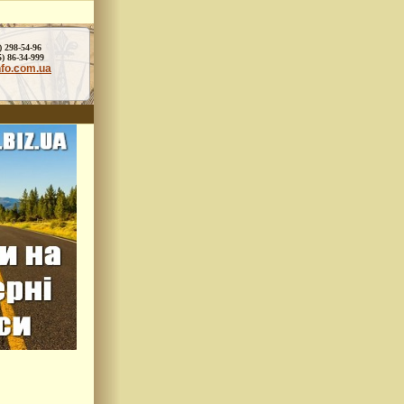
) 298-54-96
86-34-999
nfo.com.ua