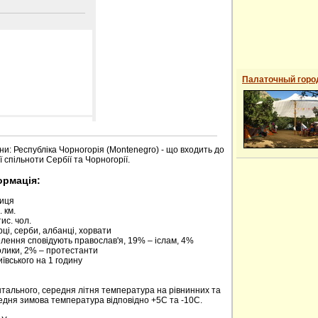
Палаточный горо
 сайті
ни: Республіка Чорногорія (Montenegro) - що входить до
 спільноти Сербії та Чорногорії.
ормація:
риця
 км.
ис. чол.
ці, серби, албанці, хорвати
елення сповідують православ'я, 19% – іслам, 4%
олики, 2% – протестанти
київського на 1 годину
нтального, середня літня температура на рівнинних та
редня зимова температура відповідно +5С та -10С.