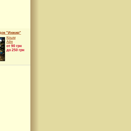
док "Инжир"
Крым
Айя
от 90 грн
до 250 грн