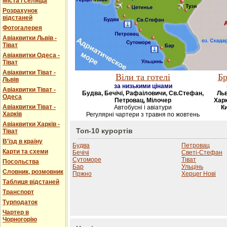
Міста і селища
Розрахунок
відстаней
Фотогалерея
Авіаквитки Львів -
Тіват
Авіаквитки Одеса -
Тіват
Авіаквитки Тіват -
Віли та готелі
Бр
Львів
за низькими цінами
Авіаквитки Тіват -
Будва, Бечічі, Рафаіловичи, Св.Стефан,
Льв
Одеса
Петровац, Мілочер
Харк
Авіаквитки Тіват -
Автобусні і авіатури
Ки
Харків
Регулярні чартери з травня по жовтень
Авіаквитки Харків -
Топ-10 курортів
Тіват
В'їзд в країну
Будва
Петровац
Карти та схеми
Бечічі
Светі-Стефан
Сутоморе
Тіват
Посольства
Бар
Ульцінь
Словник, розмовник
Пржно
Херцег Нові
Таблиця відстаней
Транспорт
Турподаток
Чартер в
Чорногорію