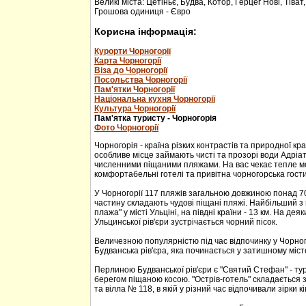
Великі міста: Цетіньє, Будва, Котор, Герцег Нові, Тіват
Грошова одиниця - Євро
Корисна інформація:
Курорти Чорногорії
Карта Чорногорії
Віза до Чорногорії
Посольства Чорногорії
Пам'ятки Чорногорії
Національна кухня Чорногорії
Культура Чорногорії
Пам'ятка туристу - Чорногорія
Фото Чорногорії
Чорногорія - країна різких контрастів та природної кр
особливе місце займають чисті та прозорі води Адріа
численними піщаними пляжами. На вас чекає тепле м
комфортабельні готелі та привітна чорногорська гости
У Чорногорії 117 пляжів загальною довжиною понад 70
частину складають чудові піщані пляжі. Найбільший з 
плажа" у місті Ульціні, на півдні країни - 13 км. На дея
Ульцинської рів'єри зустрічається чорний пісок.
Величезною популярністю під час відпочинку у Чорног
Будванська рів'єра, яка починається у затишному міс
Перлиною Будванської рів'єри є "Святий Стефан" - тур
берегом піщаною косою. "Острів-готель" складається з
та вілла № 118, в якій у різний час відпочивали зірки кі