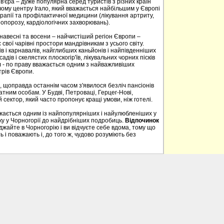
в'єра – дуже популярна серед туристів з різних країн
ому центру Ігало, який вважається найбільшим у Європі
апії та профілактичної медицини (лікування артриту,
опорозу, кардіологічних захворювань).
, навесні та восени – найчистіший регіон Європи –
свої чарівні простори мандрівникам з усього світу.
в і карнавалів, найглибших каньйонів і найпівденніших
садів і скелястих плоскогір'їв, лікувальних чорних пісків
 - по праву вважається одним з найважливіших
трів Європи.
, щоправда останнім часом з'явилося безліч пансіонів
тним особам. У Будві, Петроваці, Герцег-Нові,
 сектор, який часто пропонує кращі умови, ніж готелі.
ажається одним із найпопулярніших і найулюбленіших у
нку у Чорногорії до найдрібніших подробиць.
Відпочинок
айте в Чорногорію і ви відчуєте себе вдома, тому що
 і поважають і, до того ж, чудово розуміють без