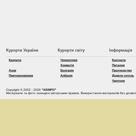
Курорти України
Курорти світу
Інформація
Карпати
Чорногорія
Контакти
Хорватія
Питання
Азов
Болгарія
Партнерство
Причорноморря
Албанія
Додати готель
Чартери
Copyright © 2002 - 2026
"ASINFO"
Материали та фото захищені авторським правом. Використання материалів без дозвол