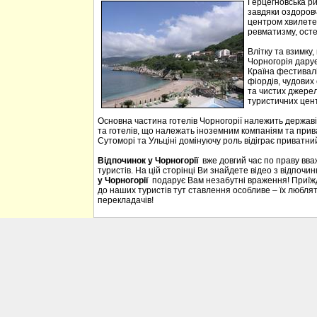
Герцегновська ри
завдяки оздоровч
центром хвилетер
ревматизму, осте
Влітку та взимку
Чорногорія дарує 
Країна фестивалі
фіордів, чудових 
та чистих джерел
туристичних цен
Основна частина готелів Чорногорії належить державі
та готелів, що належать іноземним компаніям та прива
Сутоморі та Ульціні домінуючу роль відіграє приватний
Відпочинок у Чорногорії
вже довгий час по праву вв
туристів. На цій сторінці Ви знайдете відео з відпочи
у Чорногорії
подарує Вам незабутні враження! Приїждж
до наших туристів тут ставлення особливе – їх люблять
перекладачів!