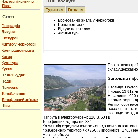
Наші послуги
Чартерні квитки в
Тіват
Туристам
Готелям
Статті
Бронювання житла у Чорногорії
Прямі контакти
Географія
Відгуки по готелях
Дикуни
Активні тури
Екскурсії
Житло у Чорногорії
Коли відпочивати
Котор
Розміщення інформації про готель на нашому
Редагування інформації і цін на вимогу
Культура
Повна назва краї
Лічільник відвідувачів
Кухня
складу Державної
Пляжі Будви
Загальна інф
Події
Столиця: Подго
Природа
Площа: 13 812 кв.
Телебачення
Населення: 650 т
Телефонний зв'язок
Народи: чорногор
Релігія: 65% нас
Ціни
населення – кат
Час: відстає від 
Напруга в електромережі: 220 В, 50 Гц.
Телефонний код країни: 381
Клімат: від середземноморського до помірно-контине
прибережних територіях +26С, у високогір'ї +17С, се
Мова: сербська