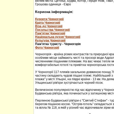
Великі міста: Цетіньє, Будва, Котор, Герцег Нові, Тіват
Грошова одиниця - Євро
Корисна інформація:
Курорти Чорногорії
Карта Чорногорії
Віза до Чорногорії
Посольства Чорногорії
Пам'ятки Чорногорії
Національна кухня Чорногорії
Культура Чорногорії
Пам'ятка туристу - Чорногорія
Фото Чорногорії
Чорногорія - країна різких контрастів та природної кр
особливе місце займають чисті та прозорі води Адріа
численними піщаними пляжами. На вас чекає тепле м
комфортабельні готелі та привітна чорногорська гости
У Чорногорії 117 пляжів загальною довжиною понад 70
частину складають чудові піщані пляжі. Найбільший з 
плажа" у місті Ульціні, на півдні країни - 13 км. На дея
Ульцинської рів'єри зустрічається чорний пісок.
Величезною популярністю під час відпочинку у Чорног
Будванська рів'єра, яка починається у затишному міс
Перлиною Будванської рів'єри є "Святий Стефан" - тур
берегом піщаною косою. "Острів-готель" складається з
та вілла № 118, в якій у різний час відпочивали зірки кі