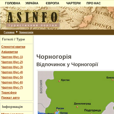
ГОЛОВНА
УКРАЇНА
ЄВРОПА
ЧАРТЕРИ
ПРО НАС
Карпати
Чорногорія
Контакти
Азов
Хорватія
Партнерам
Причорноморря
Болгарія
Додати готель
Шацьк
Албанія
Питання
Головна
Чорногорія
Готелі / Тури
Пошук готелів
Спекотні квитки
Авіаквитки
Чорногорія
Чартер (бус-1)
Чартер (бус-2)
Відпочинок у Чорногорії
Чартер (бус-3)
Чартер (бус-4)
Чартер (бус-5)
Чартер (бус-6)
Чартер (бус-7)
Трансфер
Прокат авто
Інформація