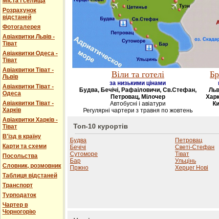
Міста і селища
Розрахунок
відстаней
Фотогалерея
Авіаквитки Львів -
Тіват
Авіаквитки Одеса -
Тіват
Авіаквитки Тіват -
Віли та готелі
Бр
Львів
за низькими цінами
Авіаквитки Тіват -
Будва, Бечічі, Рафаіловичи, Св.Стефан,
Льв
Одеса
Петровац, Мілочер
Харк
Авіаквитки Тіват -
Автобусні і авіатури
Ки
Харків
Регулярні чартери з травня по жовтень
Авіаквитки Харків -
Топ-10 курортів
Тіват
В'їзд в країну
Будва
Петровац
Карти та схеми
Бечічі
Светі-Стефан
Сутоморе
Тіват
Посольства
Бар
Ульцінь
Словник, розмовник
Пржно
Херцег Нові
Таблиця відстаней
Транспорт
Турподаток
Чартер в
Чорногорію