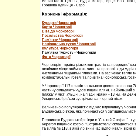
Великі міста: Цетіньє, Будва, Котор, Герцег Нові, Тіват
Грошова одиниця - Євро
Корисна інформація:
Курорти Чорногорії
Карта Чорногорії
Віза до Чорногорії
Посольства Чорногорії
Пам'ятки Чорногорії
Національна кухня Чорногорії
Культура Чорногорії
Пам'ятка туристу - Чорногорія
Фото Чорногорії
Чорногорія - країна різких контрастів та природної кр
особливе місце займають чисті та прозорі води Адріа
численними піщаними пляжами. На вас чекає тепле м
комфортабельні готелі та привітна чорногорська гости
У Чорногорії 117 пляжів загальною довжиною понад 70
частину складають чудові піщані пляжі. Найбільший з 
плажа" у місті Ульціні, на півдні країни - 13 км. На дея
Ульцинської рів'єри зустрічається чорний пісок.
Величезною популярністю під час відпочинку у Чорног
Будванська рів'єра, яка починається у затишному міс
Перлиною Будванської рів'єри є "Святий Стефан" - тур
берегом піщаною косою. "Острів-готель" складається з
та вілла № 118, в якій у різний час відпочивали зірки кі