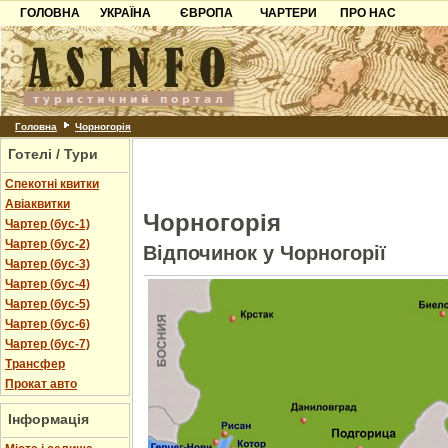
ГОЛОВНА
УКРАЇНА
ЄВРОПА
ЧАРТЕРИ
ПРО НАС
Карпати
Чорногорія
Контакти
Азов
Хорватія
Партнерам
Причорноморря
Болгарія
Додати готель
Шацьк
Албанія
Питання
Головна
Чорногорія
Готелі / Тури
Пошук готелів
Спекотні квитки
Авіаквитки
Чорногорія
Чартер (бус-1)
Чартер (бус-2)
Відпочинок у Чорногорії
Чартер (бус-3)
Чартер (бус-4)
Чартер (бус-5)
Чартер (бус-6)
Чартер (бус-7)
Трансфер
Прокат авто
Інформація