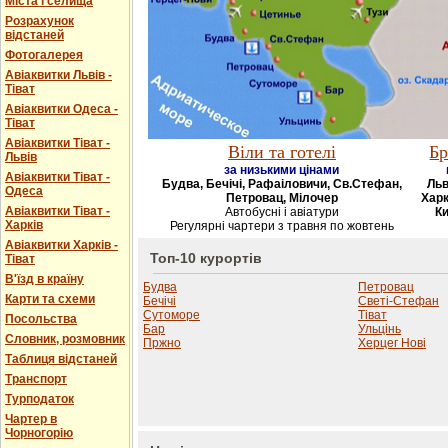
Міста і селища
Розрахунок
відстаней
Фотогалерея
Авіаквитки Львів -
Тіват
Авіаквитки Одеса -
Тіват
Авіаквитки Тіват -
Віли та готелі
Бр
Львів
за низькими цінами
Авіаквитки Тіват -
Будва, Бечічі, Рафаіловичи, Св.Стефан,
Льв
Одеса
Петровац, Мілочер
Харк
Авіаквитки Тіват -
Автобусні і авіатури
Ки
Харків
Регулярні чартери з травня по жовтень
Авіаквитки Харків -
Топ-10 курортів
Тіват
В'їзд в країну
Будва
Петровац
Карти та схеми
Бечічі
Светі-Стефан
Сутоморе
Тіват
Посольства
Бар
Ульцінь
Словник, розмовник
Пржно
Херцег Нові
Таблиця відстаней
Транспорт
Турподаток
Чартер в
Чорногорію