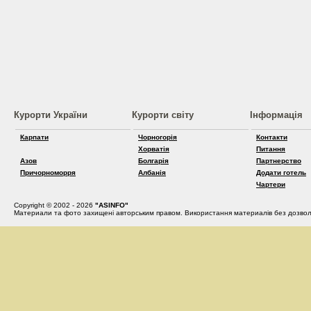
Курорти України
Курорти світу
Інформація
Карпати
Чорногорія
Контакти
Хорватія
Питання
Азов
Болгарія
Партнерство
Причорноморря
Албанія
Додати готель
Чартери
Copyright © 2002 - 2026
"ASINFO"
Материали та фото захищені авторським правом. Використання материалів без дозвол