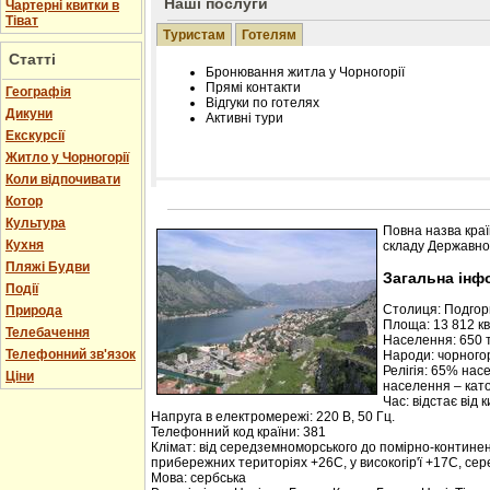
Наші послуги
Чартерні квитки в
Тіват
Туристам
Готелям
Статті
Бронювання житла у Чорногорії
Прямі контакти
Географія
Відгуки по готелях
Дикуни
Активні тури
Екскурсії
Житло у Чорногорії
Коли відпочивати
Котор
Розміщення інформації про готель на нашому
Редагування інформації і цін на вимогу
Культура
Повна назва краї
Лічільник відвідувачів
Кухня
складу Державної
Пляжі Будви
Загальна інф
Події
Столиця: Подго
Природа
Площа: 13 812 кв.
Телебачення
Населення: 650 т
Телефонний зв'язок
Народи: чорногор
Релігія: 65% нас
Ціни
населення – кат
Час: відстає від 
Напруга в електромережі: 220 В, 50 Гц.
Телефонний код країни: 381
Клімат: від середземноморського до помірно-контине
прибережних територіях +26С, у високогір'ї +17С, се
Мова: сербська