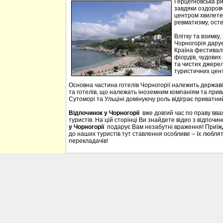
Герцегновська ри
завдяки оздоровч
центром хвилетер
ревматизму, осте
Влітку та взимку
Чорногорія дарує 
Країна фестивалі
фіордів, чудових 
та чистих джерел
туристичних цен
Основна частина готелів Чорногорії належить державі
та готелів, що належать іноземним компаніям та прива
Сутоморі та Ульціні домінуючу роль відіграє приватний
Відпочинок у Чорногорії
вже довгий час по праву вв
туристів. На цій сторінці Ви знайдете відео з відпочи
у Чорногорії
подарує Вам незабутні враження! Приїждж
до наших туристів тут ставлення особливе – їх люблять
перекладачів!