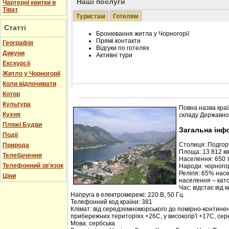
Наші послуги
Чартерні квитки в
Тіват
Туристам
Готелям
Статті
Бронювання житла у Чорногорії
Прямі контакти
Географія
Відгуки по готелях
Дикуни
Активні тури
Екскурсії
Житло у Чорногорії
Коли відпочивати
Котор
Розміщення інформації про готель на нашому
Редагування інформації і цін на вимогу
Культура
Повна назва краї
Лічільник відвідувачів
Кухня
складу Державної
Пляжі Будви
Загальна інф
Події
Столиця: Подго
Природа
Площа: 13 812 кв.
Телебачення
Населення: 650 т
Телефонний зв'язок
Народи: чорногор
Релігія: 65% нас
Ціни
населення – кат
Час: відстає від 
Напруга в електромережі: 220 В, 50 Гц.
Телефонний код країни: 381
Клімат: від середземноморського до помірно-контине
прибережних територіях +26С, у високогір'ї +17С, се
Мова: сербська