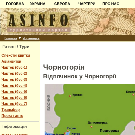
ГОЛОВНА
УКРАЇНА
ЄВРОПА
ЧАРТЕРИ
ПРО НАС
Карпати
Чорногорія
Контакти
Азов
Хорватія
Партнерам
Причорноморря
Болгарія
Додати готель
Шацьк
Албанія
Питання
Головна
Чорногорія
Готелі / Тури
Пошук готелів
Спекотні квитки
Авіаквитки
Чорногорія
Чартер (бус-1)
Чартер (бус-2)
Відпочинок у Чорногорії
Чартер (бус-3)
Чартер (бус-4)
Чартер (бус-5)
Чартер (бус-6)
Чартер (бус-7)
Трансфер
Прокат авто
Інформація