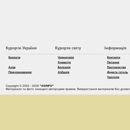
Курорти України
Курорти світу
Інформація
Карпати
Чорногорія
Контакти
Хорватія
Питання
Азов
Болгарія
Партнерство
Причорноморря
Албанія
Додати готель
Чартери
Copyright © 2002 - 2026
"ASINFO"
Материали та фото захищені авторським правом. Використання материалів без дозвол