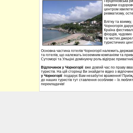
Герцегновська ри
завдяки оздоровч
центром хвилетер
ревматизму, осте
Влітку та взимку
Чорногорія дарує 
Країна фестивалі
фіордів, чудових 
та чистих джерел
туристичних цен
Основна частина готелів Чорногорії належить державі
та готелів, що належать іноземним компаніям та прива
Сутоморі та Ульціні домінуючу роль відіграє приватний
Відпочинок у Чорногорії
вже довгий час по праву вв
туристів. На цій сторінці Ви знайдете відео з відпочи
у Чорногорії
подарує Вам незабутні враження! Приїждж
до наших туристів тут ставлення особливе – їх люблять
перекладачів!