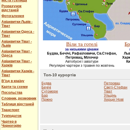
Міста і селища
Розрахунок
відстаней
Фотогалерея
Авіаквитки Львів -
Тіват
Авіаквитки Одеса -
Тіват
Авіаквитки Тіват -
Віли та готелі
Бр
Львів
за низькими цінами
Авіаквитки Тіват -
Будва, Бечічі, Рафаіловичи, Св.Стефан,
Льв
Одеса
Петровац, Мілочер
Харк
Авіаквитки Тіват -
Автобусні і авіатури
Ки
Харків
Регулярні чартери з травня по жовтень
Авіаквитки Харків -
Топ-10 курортів
Тіват
В'їзд в країну
Будва
Петровац
Карти та схеми
Бечічі
Светі-Стефан
Сутоморе
Тіват
Посольства
Бар
Ульцінь
Словник, розмовник
Пржно
Херцег Нові
Таблиця відстаней
Транспорт
Турподаток
Чартер в
Чорногорію