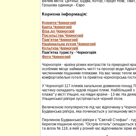
Великі міста: Цетіньє, Будва, Котор, Герцег Нові, Тіват
Грошова одиниця - Євро
Корисна інформація:
Курорти Чорногорії
Карта Чорногорії
Віза до Чорногорії
Посольства Чорногорії
Пам'ятки Чорногорії
Національна кухня Чорногорії
Культура Чорногорії
Пам'ятка туристу - Чорногорія
Фото Чорногорії
Чорногорія - країна різких контрастів та природної кр
особливе місце займають чисті та прозорі води Адріа
численними піщаними пляжами. На вас чекає тепле м
комфортабельні готелі та привітна чорногорська гости
У Чорногорії 117 пляжів загальною довжиною понад 70
частину складають чудові піщані пляжі. Найбільший з 
плажа" у місті Ульціні, на півдні країни - 13 км. На дея
Ульцинської рів'єри зустрічається чорний пісок.
Величезною популярністю під час відпочинку у Чорног
Будванська рів'єра, яка починається у затишному міс
Перлиною Будванської рів'єри є "Святий Стефан" - тур
берегом піщаною косою. "Острів-готель" складається з
та вілла № 118, в якій у різний час відпочивали зірки кі