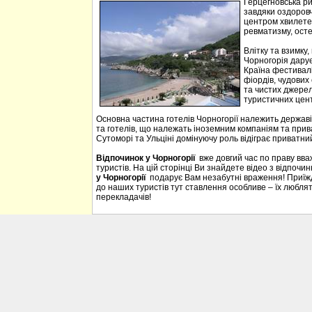
Герцегновська ри
завдяки оздоровч
центром хвилетер
ревматизму, осте
Влітку та взимку
Чорногорія дарує 
Країна фестивалі
фіордів, чудових 
та чистих джерел
туристичних цен
Основна частина готелів Чорногорії належить державі
та готелів, що належать іноземним компаніям та прива
Сутоморі та Ульціні домінуючу роль відіграє приватний
Відпочинок у Чорногорії
вже довгий час по праву вв
туристів. На цій сторінці Ви знайдете відео з відпочи
у Чорногорії
подарує Вам незабутні враження! Приїждж
до наших туристів тут ставлення особливе – їх люблять
перекладачів!