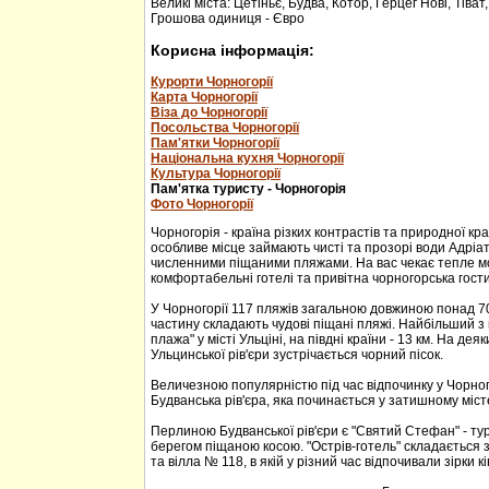
Великі міста: Цетіньє, Будва, Котор, Герцег Нові, Тіват
Грошова одиниця - Євро
Корисна інформація:
Курорти Чорногорії
Карта Чорногорії
Віза до Чорногорії
Посольства Чорногорії
Пам'ятки Чорногорії
Національна кухня Чорногорії
Культура Чорногорії
Пам'ятка туристу - Чорногорія
Фото Чорногорії
Чорногорія - країна різких контрастів та природної кр
особливе місце займають чисті та прозорі води Адріа
численними піщаними пляжами. На вас чекає тепле м
комфортабельні готелі та привітна чорногорська гости
У Чорногорії 117 пляжів загальною довжиною понад 70
частину складають чудові піщані пляжі. Найбільший з 
плажа" у місті Ульціні, на півдні країни - 13 км. На дея
Ульцинської рів'єри зустрічається чорний пісок.
Величезною популярністю під час відпочинку у Чорног
Будванська рів'єра, яка починається у затишному міс
Перлиною Будванської рів'єри є "Святий Стефан" - тур
берегом піщаною косою. "Острів-готель" складається з
та вілла № 118, в якій у різний час відпочивали зірки кі