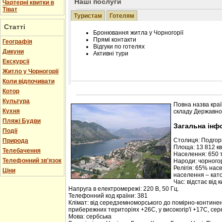
Наші послуги
Чартерні квитки в
Тіват
Туристам
Готелям
Статті
Бронювання житла у Чорногорії
Прямі контакти
Географія
Відгуки по готелях
Дикуни
Активні тури
Екскурсії
Житло у Чорногорії
Коли відпочивати
Котор
Розміщення інформації про готель на нашому
Редагування інформації і цін на вимогу
Культура
Повна назва краї
Лічільник відвідувачів
Кухня
складу Державної
Пляжі Будви
Загальна інф
Події
Столиця: Подго
Природа
Площа: 13 812 кв.
Телебачення
Населення: 650 т
Телефонний зв'язок
Народи: чорногор
Релігія: 65% нас
Ціни
населення – кат
Час: відстає від 
Напруга в електромережі: 220 В, 50 Гц.
Телефонний код країни: 381
Клімат: від середземноморського до помірно-контине
прибережних територіях +26С, у високогір'ї +17С, се
Мова: сербська