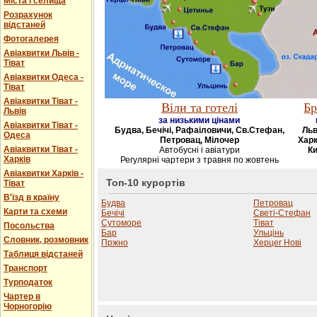
Міста і селища
Розрахунок
відстаней
Фотогалерея
Авіаквитки Львів -
Тіват
Авіаквитки Одеса -
Тіват
Авіаквитки Тіват -
Віли та готелі
Бр
Львів
за низькими цінами
Авіаквитки Тіват -
Будва, Бечічі, Рафаіловичи, Св.Стефан,
Льв
Одеса
Петровац, Мілочер
Харк
Авіаквитки Тіват -
Автобусні і авіатури
Ки
Харків
Регулярні чартери з травня по жовтень
Авіаквитки Харків -
Топ-10 курортів
Тіват
В'їзд в країну
Будва
Петровац
Карти та схеми
Бечічі
Светі-Стефан
Сутоморе
Тіват
Посольства
Бар
Ульцінь
Словник, розмовник
Пржно
Херцег Нові
Таблиця відстаней
Транспорт
Турподаток
Чартер в
Чорногорію