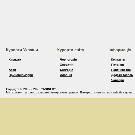
Курорти України
Курорти світу
Інформація
Карпати
Чорногорія
Контакти
Хорватія
Питання
Азов
Болгарія
Партнерство
Причорноморря
Албанія
Додати готель
Чартери
Copyright © 2002 - 2026
"ASINFO"
Материали та фото захищені авторським правом. Використання материалів без дозвол