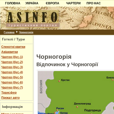
ГОЛОВНА
УКРАЇНА
ЄВРОПА
ЧАРТЕРИ
ПРО НАС
Карпати
Чорногорія
Контакти
Азов
Хорватія
Партнерам
Причорноморря
Болгарія
Додати готель
Шацьк
Албанія
Питання
Головна
Чорногорія
Готелі / Тури
Пошук готелів
Спекотні квитки
Авіаквитки
Чорногорія
Чартер (бус-1)
Чартер (бус-2)
Відпочинок у Чорногорії
Чартер (бус-3)
Чартер (бус-4)
Чартер (бус-5)
Чартер (бус-6)
Чартер (бус-7)
Трансфер
Прокат авто
Інформація