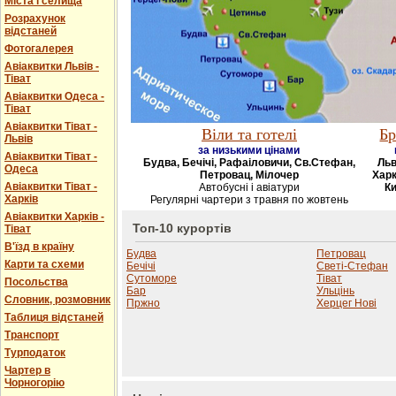
Міста і селища
Розрахунок
відстаней
Фотогалерея
Авіаквитки Львів -
Тіват
Авіаквитки Одеса -
Тіват
Авіаквитки Тіват -
Віли та готелі
Бр
Львів
за низькими цінами
Авіаквитки Тіват -
Будва, Бечічі, Рафаіловичи, Св.Стефан,
Льв
Одеса
Петровац, Мілочер
Харк
Авіаквитки Тіват -
Автобусні і авіатури
Ки
Харків
Регулярні чартери з травня по жовтень
Авіаквитки Харків -
Топ-10 курортів
Тіват
В'їзд в країну
Будва
Петровац
Карти та схеми
Бечічі
Светі-Стефан
Сутоморе
Тіват
Посольства
Бар
Ульцінь
Словник, розмовник
Пржно
Херцег Нові
Таблиця відстаней
Транспорт
Турподаток
Чартер в
Чорногорію