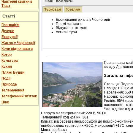
Наші послуги
Чартерні квитки в
Тіват
Туристам
Готелям
Статті
Бронювання житла у Чорногорії
Прямі контакти
Географія
Відгуки по готелях
Дикуни
Активні тури
Екскурсії
Житло у Чорногорії
Коли відпочивати
Котор
Розміщення інформації про готель на нашому
Редагування інформації і цін на вимогу
Культура
Повна назва краї
Лічільник відвідувачів
Кухня
складу Державної
Пляжі Будви
Загальна інф
Події
Столиця: Подго
Природа
Площа: 13 812 кв.
Телебачення
Населення: 650 т
Телефонний зв'язок
Народи: чорногор
Релігія: 65% нас
Ціни
населення – кат
Час: відстає від 
Напруга в електромережі: 220 В, 50 Гц.
Телефонний код країни: 381
Клімат: від середземноморського до помірно-контине
прибережних територіях +26С, у високогір'ї +17С, се
Мова: сербська