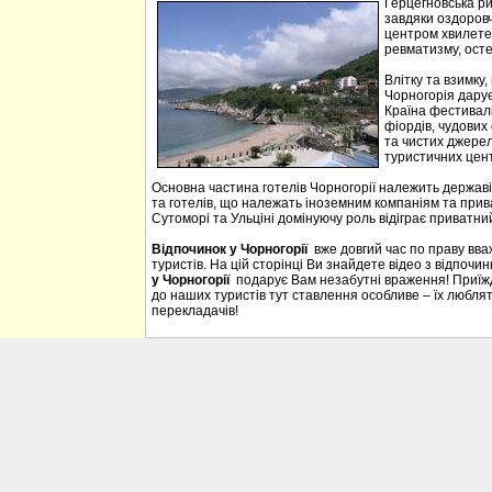
Герцегновська ри
завдяки оздоровч
центром хвилетер
ревматизму, осте
Влітку та взимку
Чорногорія дарує 
Країна фестивалі
фіордів, чудових 
та чистих джерел
туристичних цен
Основна частина готелів Чорногорії належить державі
та готелів, що належать іноземним компаніям та прива
Сутоморі та Ульціні домінуючу роль відіграє приватний
Відпочинок у Чорногорії
вже довгий час по праву вв
туристів. На цій сторінці Ви знайдете відео з відпочи
у Чорногорії
подарує Вам незабутні враження! Приїждж
до наших туристів тут ставлення особливе – їх люблять
перекладачів!