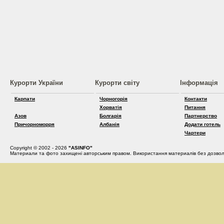
Курорти України
Курорти світу
Інформація
Карпати
Чорногорія
Контакти
Хорватія
Питання
Азов
Болгарія
Партнерство
Причорноморря
Албанія
Додати готель
Чартери
Copyright © 2002 - 2026
"ASINFO"
Материали та фото захищені авторським правом. Використання материалів без дозвол