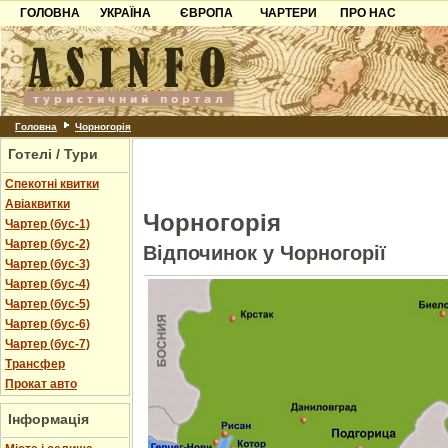
ГОЛОВНА
УКРАЇНА
ЄВРОПА
ЧАРТЕРИ
ПРО НАС
Карпати
Чорногорія
Контакти
Азов
Хорватія
Партнерам
Причорноморря
Болгарія
Додати готель
Шацьк
Албанія
Питання
Головна
Чорногорія
Готелі / Тури
Пошук готелів
Спекотні квитки
Авіаквитки
Чорногорія
Чартер (бус-1)
Чартер (бус-2)
Відпочинок у Чорногорії
Чартер (бус-3)
Чартер (бус-4)
Чартер (бус-5)
Чартер (бус-6)
Чартер (бус-7)
Трансфер
Прокат авто
Інформація