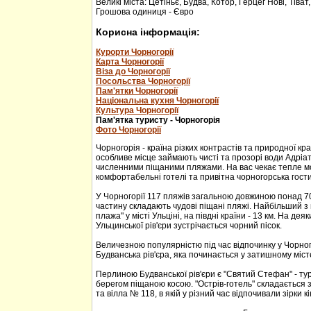
Великі міста: Цетіньє, Будва, Котор, Герцег Нові, Тіват
Грошова одиниця - Євро
Корисна інформація:
Курорти Чорногорії
Карта Чорногорії
Віза до Чорногорії
Посольства Чорногорії
Пам'ятки Чорногорії
Національна кухня Чорногорії
Культура Чорногорії
Пам'ятка туристу - Чорногорія
Фото Чорногорії
Чорногорія - країна різких контрастів та природної кр
особливе місце займають чисті та прозорі води Адріа
численними піщаними пляжами. На вас чекає тепле м
комфортабельні готелі та привітна чорногорська гости
У Чорногорії 117 пляжів загальною довжиною понад 70
частину складають чудові піщані пляжі. Найбільший з 
плажа" у місті Ульціні, на півдні країни - 13 км. На дея
Ульцинської рів'єри зустрічається чорний пісок.
Величезною популярністю під час відпочинку у Чорног
Будванська рів'єра, яка починається у затишному міс
Перлиною Будванської рів'єри є "Святий Стефан" - тур
берегом піщаною косою. "Острів-готель" складається з
та вілла № 118, в якій у різний час відпочивали зірки кі