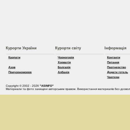
Курорти України
Курорти світу
Інформація
Карпати
Чорногорія
Контакти
Хорватія
Питання
Азов
Болгарія
Партнерство
Причорноморря
Албанія
Додати готель
Чартери
Copyright © 2002 - 2026
"ASINFO"
Материали та фото захищені авторським правом. Використання материалів без дозвол