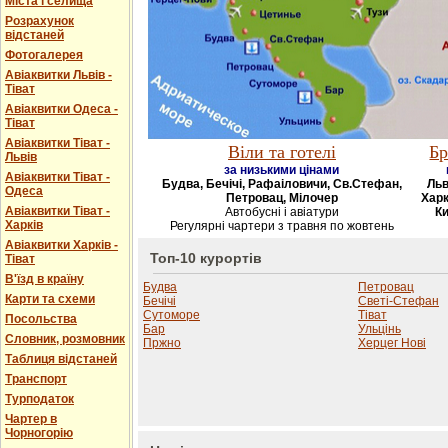
Міста і селища
Розрахунок
відстаней
Фотогалерея
Авіаквитки Львів -
Тіват
Авіаквитки Одеса -
Тіват
Авіаквитки Тіват -
Віли та готелі
Бр
Львів
за низькими цінами
Авіаквитки Тіват -
Будва, Бечічі, Рафаіловичи, Св.Стефан,
Льв
Одеса
Петровац, Мілочер
Харк
Авіаквитки Тіват -
Автобусні і авіатури
Ки
Харків
Регулярні чартери з травня по жовтень
Авіаквитки Харків -
Топ-10 курортів
Тіват
В'їзд в країну
Будва
Петровац
Карти та схеми
Бечічі
Светі-Стефан
Сутоморе
Тіват
Посольства
Бар
Ульцінь
Словник, розмовник
Пржно
Херцег Нові
Таблиця відстаней
Транспорт
Турподаток
Чартер в
Чорногорію