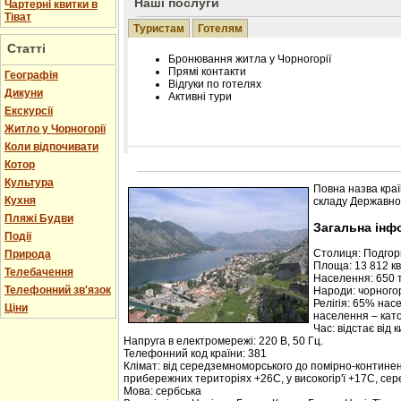
Наші послуги
Чартерні квитки в
Тіват
Туристам
Готелям
Статті
Бронювання житла у Чорногорії
Прямі контакти
Географія
Відгуки по готелях
Дикуни
Активні тури
Екскурсії
Житло у Чорногорії
Коли відпочивати
Котор
Розміщення інформації про готель на нашому
Редагування інформації і цін на вимогу
Культура
Повна назва краї
Лічільник відвідувачів
Кухня
складу Державної
Пляжі Будви
Загальна інф
Події
Столиця: Подго
Природа
Площа: 13 812 кв.
Телебачення
Населення: 650 т
Телефонний зв'язок
Народи: чорногор
Релігія: 65% нас
Ціни
населення – кат
Час: відстає від 
Напруга в електромережі: 220 В, 50 Гц.
Телефонний код країни: 381
Клімат: від середземноморського до помірно-контине
прибережних територіях +26С, у високогір'ї +17С, се
Мова: сербська