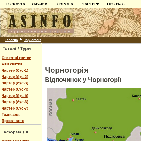
ГОЛОВНА
УКРАЇНА
ЄВРОПА
ЧАРТЕРИ
ПРО НАС
Карпати
Чорногорія
Контакти
Азов
Хорватія
Партнерам
Причорноморря
Болгарія
Додати готель
Шацьк
Албанія
Питання
Головна
Чорногорія
Готелі / Тури
Пошук готелів
Спекотні квитки
Авіаквитки
Чорногорія
Чартер (бус-1)
Чартер (бус-2)
Відпочинок у Чорногорії
Чартер (бус-3)
Чартер (бус-4)
Чартер (бус-5)
Чартер (бус-6)
Чартер (бус-7)
Трансфер
Прокат авто
Інформація