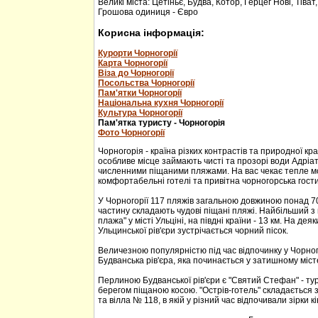
Великі міста: Цетіньє, Будва, Котор, Герцег Нові, Тіват
Грошова одиниця - Євро
Корисна інформація:
Курорти Чорногорії
Карта Чорногорії
Віза до Чорногорії
Посольства Чорногорії
Пам'ятки Чорногорії
Національна кухня Чорногорії
Культура Чорногорії
Пам'ятка туристу - Чорногорія
Фото Чорногорії
Чорногорія - країна різких контрастів та природної кр
особливе місце займають чисті та прозорі води Адріа
численними піщаними пляжами. На вас чекає тепле м
комфортабельні готелі та привітна чорногорська гости
У Чорногорії 117 пляжів загальною довжиною понад 70
частину складають чудові піщані пляжі. Найбільший з 
плажа" у місті Ульціні, на півдні країни - 13 км. На дея
Ульцинської рів'єри зустрічається чорний пісок.
Величезною популярністю під час відпочинку у Чорног
Будванська рів'єра, яка починається у затишному міс
Перлиною Будванської рів'єри є "Святий Стефан" - тур
берегом піщаною косою. "Острів-готель" складається з
та вілла № 118, в якій у різний час відпочивали зірки кі