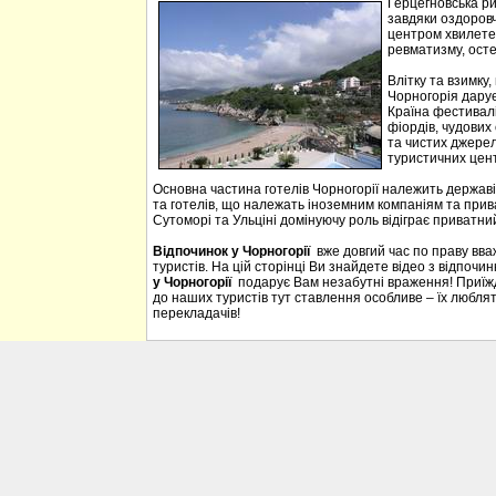
Герцегновська ри
завдяки оздоровч
центром хвилетер
ревматизму, осте
Влітку та взимку
Чорногорія дарує 
Країна фестивалі
фіордів, чудових 
та чистих джерел
туристичних цен
Основна частина готелів Чорногорії належить державі
та готелів, що належать іноземним компаніям та прива
Сутоморі та Ульціні домінуючу роль відіграє приватний
Відпочинок у Чорногорії
вже довгий час по праву вв
туристів. На цій сторінці Ви знайдете відео з відпочи
у Чорногорії
подарує Вам незабутні враження! Приїждж
до наших туристів тут ставлення особливе – їх люблять
перекладачів!