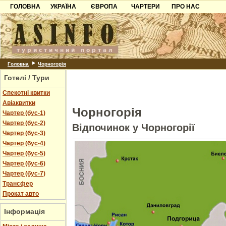
ГОЛОВНА
УКРАЇНА
ЄВРОПА
ЧАРТЕРИ
ПРО НАС
Карпати
Чорногорія
Контакти
Азов
Хорватія
Партнерам
Причорноморря
Болгарія
Додати готель
Шацьк
Албанія
Питання
Головна
Чорногорія
Готелі / Тури
Пошук готелів
Спекотні квитки
Авіаквитки
Чорногорія
Чартер (бус-1)
Чартер (бус-2)
Відпочинок у Чорногорії
Чартер (бус-3)
Чартер (бус-4)
Чартер (бус-5)
Чартер (бус-6)
Чартер (бус-7)
Трансфер
Прокат авто
Інформація