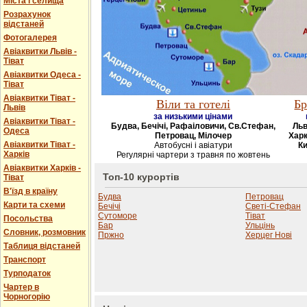
Міста і селища
Розрахунок
відстаней
Фотогалерея
Авіаквитки Львів -
Тіват
Авіаквитки Одеса -
Тіват
Авіаквитки Тіват -
Віли та готелі
Бр
Львів
за низькими цінами
Авіаквитки Тіват -
Будва, Бечічі, Рафаіловичи, Св.Стефан,
Льв
Одеса
Петровац, Мілочер
Харк
Авіаквитки Тіват -
Автобусні і авіатури
Ки
Харків
Регулярні чартери з травня по жовтень
Авіаквитки Харків -
Топ-10 курортів
Тіват
В'їзд в країну
Будва
Петровац
Карти та схеми
Бечічі
Светі-Стефан
Сутоморе
Тіват
Посольства
Бар
Ульцінь
Словник, розмовник
Пржно
Херцег Нові
Таблиця відстаней
Транспорт
Турподаток
Чартер в
Чорногорію