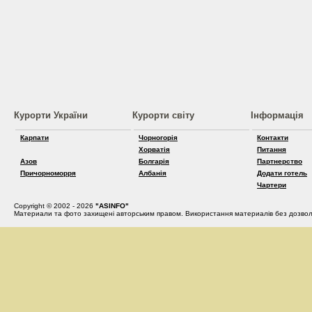
Курорти України
Курорти світу
Інформація
Карпати
Чорногорія
Контакти
Хорватія
Питання
Азов
Болгарія
Партнерство
Причорноморря
Албанія
Додати готель
Чартери
Copyright © 2002 - 2026
"ASINFO"
Материали та фото захищені авторським правом. Використання материалів без дозвол