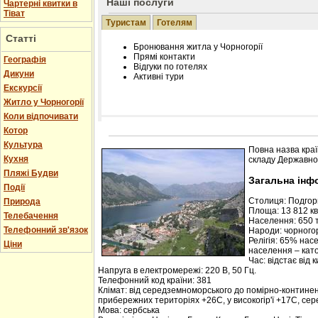
Наші послуги
Чартерні квитки в
Тіват
Туристам
Готелям
Статті
Бронювання житла у Чорногорії
Прямі контакти
Географія
Відгуки по готелях
Дикуни
Активні тури
Екскурсії
Житло у Чорногорії
Коли відпочивати
Котор
Розміщення інформації про готель на нашому
Редагування інформації і цін на вимогу
Культура
Повна назва краї
Лічільник відвідувачів
Кухня
складу Державної
Пляжі Будви
Загальна інф
Події
Столиця: Подго
Природа
Площа: 13 812 кв.
Телебачення
Населення: 650 т
Телефонний зв'язок
Народи: чорногор
Релігія: 65% нас
Ціни
населення – кат
Час: відстає від 
Напруга в електромережі: 220 В, 50 Гц.
Телефонний код країни: 381
Клімат: від середземноморського до помірно-контине
прибережних територіях +26С, у високогір'ї +17С, се
Мова: сербська