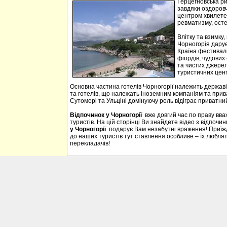
Герцегновська ри
завдяки оздоровч
центром хвилетер
ревматизму, осте
Влітку та взимку
Чорногорія дарує 
Країна фестивалі
фіордів, чудових 
та чистих джерел
туристичних цен
Основна частина готелів Чорногорії належить державі
та готелів, що належать іноземним компаніям та прива
Сутоморі та Ульціні домінуючу роль відіграє приватний
Відпочинок у Чорногорії
вже довгий час по праву вв
туристів. На цій сторінці Ви знайдете відео з відпочи
у Чорногорії
подарує Вам незабутні враження! Приїждж
до наших туристів тут ставлення особливе – їх люблять
перекладачів!