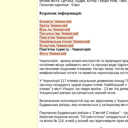
Великі міста: Цетіньє, Будва, Котор, Герцег Нові, Тіват
Грошова одиниця - Євро
Корисна інформація:
Курорти Чорногорії
Карта Чорногорії
Віза до Чорногорії
Посольства Чорногорії
Пам'ятки Чорногорії
Національна кухня Чорногорії
Культура Чорногорії
Пам'ятка туристу - Чорногорія
Фото Чорногорії
Чорногорія - країна різких контрастів та природної кр
особливе місце займають чисті та прозорі води Адріа
численними піщаними пляжами. На вас чекає тепле м
комфортабельні готелі та привітна чорногорська гости
У Чорногорії 117 пляжів загальною довжиною понад 70
частину складають чудові піщані пляжі. Найбільший з 
плажа" у місті Ульціні, на півдні країни - 13 км. На дея
Ульцинської рів'єри зустрічається чорний пісок.
Величезною популярністю під час відпочинку у Чорног
Будванська рів'єра, яка починається у затишному міс
Перлиною Будванської рів'єри є "Святий Стефан" - тур
берегом піщаною косою. "Острів-готель" складається з
та вілла № 118, в якій у різний час відпочивали зірки кі