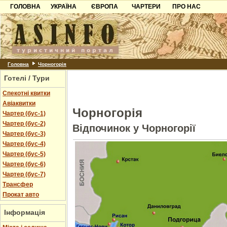
ГОЛОВНА
УКРАЇНА
ЄВРОПА
ЧАРТЕРИ
ПРО НАС
Карпати
Чорногорія
Контакти
Азов
Хорватія
Партнерам
Причорноморря
Болгарія
Додати готель
Шацьк
Албанія
Питання
Головна
Чорногорія
Готелі / Тури
Пошук готелів
Спекотні квитки
Авіаквитки
Чорногорія
Чартер (бус-1)
Чартер (бус-2)
Відпочинок у Чорногорії
Чартер (бус-3)
Чартер (бус-4)
Чартер (бус-5)
Чартер (бус-6)
Чартер (бус-7)
Трансфер
Прокат авто
Інформація