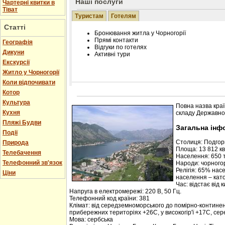
Наші послуги
Чартерні квитки в
Тіват
Туристам
Готелям
Статті
Бронювання житла у Чорногорії
Прямі контакти
Географія
Відгуки по готелях
Дикуни
Активні тури
Екскурсії
Житло у Чорногорії
Коли відпочивати
Котор
Розміщення інформації про готель на нашому
Редагування інформації і цін на вимогу
Культура
Повна назва краї
Лічільник відвідувачів
Кухня
складу Державної
Пляжі Будви
Загальна інф
Події
Столиця: Подго
Природа
Площа: 13 812 кв.
Телебачення
Населення: 650 т
Телефонний зв'язок
Народи: чорногор
Релігія: 65% нас
Ціни
населення – кат
Час: відстає від 
Напруга в електромережі: 220 В, 50 Гц.
Телефонний код країни: 381
Клімат: від середземноморського до помірно-контине
прибережних територіях +26С, у високогір'ї +17С, се
Мова: сербська