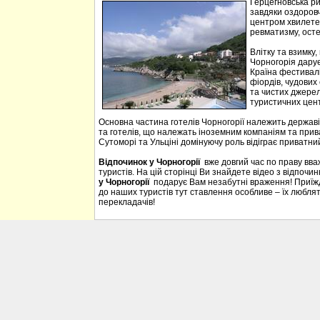
Герцегновська ри
завдяки оздоровч
центром хвилетер
ревматизму, осте
Влітку та взимку
Чорногорія дарує 
Країна фестивалі
фіордів, чудових 
та чистих джерел
туристичних цен
Основна частина готелів Чорногорії належить державі
та готелів, що належать іноземним компаніям та прива
Сутоморі та Ульціні домінуючу роль відіграє приватний
Відпочинок у Чорногорії
вже довгий час по праву вв
туристів. На цій сторінці Ви знайдете відео з відпочи
у Чорногорії
подарує Вам незабутні враження! Приїждж
до наших туристів тут ставлення особливе – їх люблять
перекладачів!