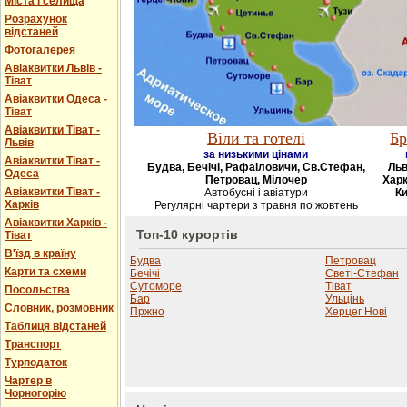
Міста і селища
Розрахунок
відстаней
Фотогалерея
Авіаквитки Львів -
Тіват
Авіаквитки Одеса -
Тіват
Авіаквитки Тіват -
Віли та готелі
Бр
Львів
за низькими цінами
Авіаквитки Тіват -
Будва, Бечічі, Рафаіловичи, Св.Стефан,
Льв
Одеса
Петровац, Мілочер
Харк
Авіаквитки Тіват -
Автобусні і авіатури
Ки
Харків
Регулярні чартери з травня по жовтень
Авіаквитки Харків -
Топ-10 курортів
Тіват
В'їзд в країну
Будва
Петровац
Карти та схеми
Бечічі
Светі-Стефан
Сутоморе
Тіват
Посольства
Бар
Ульцінь
Словник, розмовник
Пржно
Херцег Нові
Таблиця відстаней
Транспорт
Турподаток
Чартер в
Чорногорію