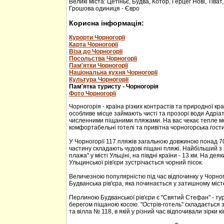
Великі міста: Цетіньє, Будва, Котор, Герцег Нові, Тіват
Грошова одиниця - Євро
Корисна інформація:
Курорти Чорногорії
Карта Чорногорії
Віза до Чорногорії
Посольства Чорногорії
Пам'ятки Чорногорії
Національна кухня Чорногорії
Культура Чорногорії
Пам'ятка туристу - Чорногорія
Фото Чорногорії
Чорногорія - країна різких контрастів та природної кр
особливе місце займають чисті та прозорі води Адріа
численними піщаними пляжами. На вас чекає тепле м
комфортабельні готелі та привітна чорногорська гости
У Чорногорії 117 пляжів загальною довжиною понад 70
частину складають чудові піщані пляжі. Найбільший з 
плажа" у місті Ульціні, на півдні країни - 13 км. На дея
Ульцинської рів'єри зустрічається чорний пісок.
Величезною популярністю під час відпочинку у Чорног
Будванська рів'єра, яка починається у затишному міс
Перлиною Будванської рів'єри є "Святий Стефан" - тур
берегом піщаною косою. "Острів-готель" складається з
та вілла № 118, в якій у різний час відпочивали зірки кі