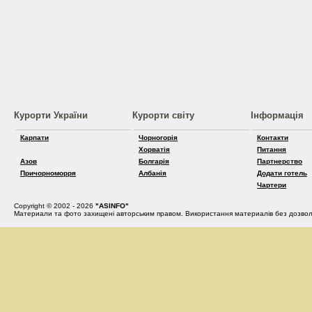
Курорти України
Курорти світу
Інформація
Карпати
Чорногорія
Контакти
Хорватія
Питання
Азов
Болгарія
Партнерство
Причорноморря
Албанія
Додати готель
Чартери
Copyright © 2002 - 2026
"ASINFO"
Материали та фото захищені авторським правом. Використання материалів без дозвол