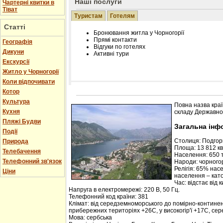
Наші послуги
Чартерні квитки в
Тіват
Туристам
Готелям
Статті
Бронювання житла у Чорногорії
Прямі контакти
Географія
Відгуки по готелях
Дикуни
Активні тури
Екскурсії
Житло у Чорногорії
Коли відпочивати
Котор
Розміщення інформації про готель на нашому
Редагування інформації і цін на вимогу
Культура
Повна назва краї
Лічільник відвідувачів
Кухня
складу Державної
Пляжі Будви
Загальна інф
Події
Столиця: Подго
Природа
Площа: 13 812 кв.
Телебачення
Населення: 650 т
Телефонний зв'язок
Народи: чорногор
Релігія: 65% нас
Ціни
населення – кат
Час: відстає від 
Напруга в електромережі: 220 В, 50 Гц.
Телефонний код країни: 381
Клімат: від середземноморського до помірно-контине
прибережних територіях +26С, у високогір'ї +17С, се
Мова: сербська