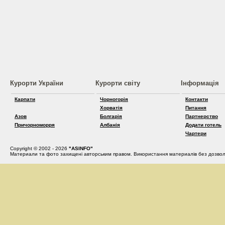
Курорти України
Курорти світу
Інформація
Карпати
Чорногорія
Контакти
Хорватія
Питання
Азов
Болгарія
Партнерство
Причорноморря
Албанія
Додати готель
Чартери
Copyright © 2002 - 2026
"ASINFO"
Материали та фото захищені авторським правом. Використання материалів без дозвол