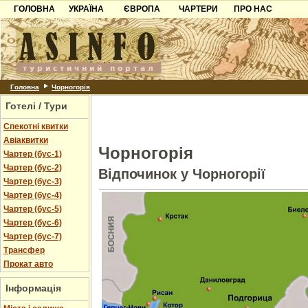
ГОЛОВНА
УКРАЇНА
ЄВРОПА
ЧАРТЕРИ
ПРО НАС
Карпати
Чорногорія
Контакти
Азов
Хорватія
Партнерам
Причорноморря
Болгарія
Додати готель
Шацьк
Албанія
Питання
Головна
Чорногорія
Готелі / Тури
Пошук готелів
Спекотні квитки
Авіаквитки
Чорногорія
Чартер (бус-1)
Чартер (бус-2)
Відпочинок у Чорногорії
Чартер (бус-3)
Чартер (бус-4)
Чартер (бус-5)
Чартер (бус-6)
Чартер (бус-7)
Трансфер
Прокат авто
Інформація