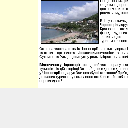
Герцегновська ри
завдяки оздоровч
центром хвилетер
ревматизму, осте
Влітку та взимку
Чорногорія дарує 
Країна фестивалі
фіордів, чудових 
та чистих джерел
туристичних цен
Основна частина готелів Чорногорії належить державі
та готелів, що належать іноземним компаніям та прива
Сутоморі та Ульціні домінуючу роль відіграє приватний
Відпочинок у Чорногорії
вже довгий час по праву вв
туристів. На цій сторінці Ви знайдете відео з відпочи
у Чорногорії
подарує Вам незабутні враження! Приїждж
до наших туристів тут ставлення особливе – їх люблять
перекладачів!