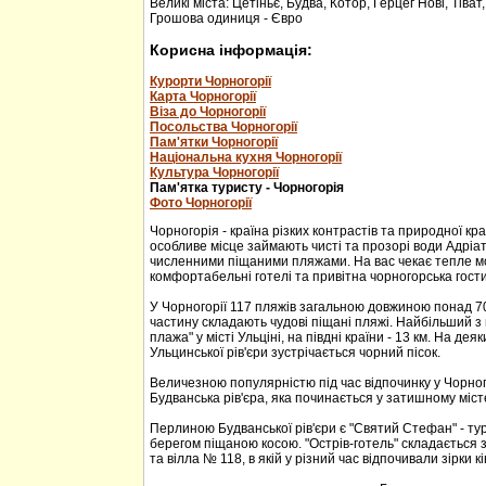
Великі міста: Цетіньє, Будва, Котор, Герцег Нові, Тіват
Грошова одиниця - Євро
Корисна інформація:
Курорти Чорногорії
Карта Чорногорії
Віза до Чорногорії
Посольства Чорногорії
Пам'ятки Чорногорії
Національна кухня Чорногорії
Культура Чорногорії
Пам'ятка туристу - Чорногорія
Фото Чорногорії
Чорногорія - країна різких контрастів та природної кр
особливе місце займають чисті та прозорі води Адріа
численними піщаними пляжами. На вас чекає тепле м
комфортабельні готелі та привітна чорногорська гости
У Чорногорії 117 пляжів загальною довжиною понад 70
частину складають чудові піщані пляжі. Найбільший з 
плажа" у місті Ульціні, на півдні країни - 13 км. На дея
Ульцинської рів'єри зустрічається чорний пісок.
Величезною популярністю під час відпочинку у Чорног
Будванська рів'єра, яка починається у затишному міс
Перлиною Будванської рів'єри є "Святий Стефан" - тур
берегом піщаною косою. "Острів-готель" складається з
та вілла № 118, в якій у різний час відпочивали зірки кі