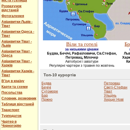
Міста і селища
Розрахунок
відстаней
Фотогалерея
Авіаквитки Львів -
Тіват
Авіаквитки Одеса -
Тіват
Авіаквитки Тіват -
Віли та готелі
Бр
Львів
за низькими цінами
Авіаквитки Тіват -
Будва, Бечічі, Рафаіловичи, Св.Стефан,
Льв
Одеса
Петровац, Мілочер
Харк
Авіаквитки Тіват -
Автобусні і авіатури
Ки
Харків
Регулярні чартери з травня по жовтень
Авіаквитки Харків -
Топ-10 курортів
Тіват
В'їзд в країну
Будва
Петровац
Карти та схеми
Бечічі
Светі-Стефан
Сутоморе
Тіват
Посольства
Бар
Ульцінь
Словник, розмовник
Пржно
Херцег Нові
Таблиця відстаней
Транспорт
Турподаток
Чартер в
Чорногорію