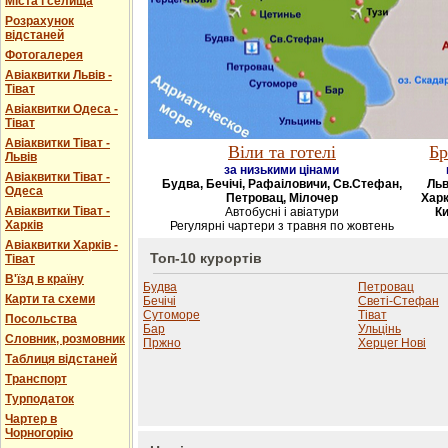
Міста і селища
Розрахунок
відстаней
Фотогалерея
Авіаквитки Львів -
Тіват
Авіаквитки Одеса -
Тіват
Авіаквитки Тіват -
Віли та готелі
Бр
Львів
за низькими цінами
Авіаквитки Тіват -
Будва, Бечічі, Рафаіловичи, Св.Стефан,
Льв
Одеса
Петровац, Мілочер
Харк
Авіаквитки Тіват -
Автобусні і авіатури
Ки
Харків
Регулярні чартери з травня по жовтень
Авіаквитки Харків -
Топ-10 курортів
Тіват
В'їзд в країну
Будва
Петровац
Карти та схеми
Бечічі
Светі-Стефан
Сутоморе
Тіват
Посольства
Бар
Ульцінь
Словник, розмовник
Пржно
Херцег Нові
Таблиця відстаней
Транспорт
Турподаток
Чартер в
Чорногорію