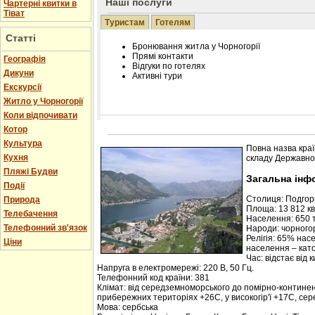
Наші послуги
Чартерні квитки в
Тіват
Туристам
Готелям
Статті
Бронювання житла у Чорногорії
Прямі контакти
Географія
Відгуки по готелях
Дикуни
Активні тури
Екскурсії
Житло у Чорногорії
Коли відпочивати
Котор
Розміщення інформації про готель на нашому
Редагування інформації і цін на вимогу
Культура
Повна назва краї
Лічільник відвідувачів
Кухня
складу Державної
Пляжі Будви
Загальна інф
Події
Столиця: Подго
Природа
Площа: 13 812 кв.
Телебачення
Населення: 650 т
Телефонний зв'язок
Народи: чорногор
Релігія: 65% нас
Ціни
населення – кат
Час: відстає від 
Напруга в електромережі: 220 В, 50 Гц.
Телефонний код країни: 381
Клімат: від середземноморського до помірно-контине
прибережних територіях +26С, у високогір'ї +17С, се
Мова: сербська