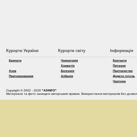
Курорти України
Курорти світу
Інформація
Карпати
Чорногорія
Контакти
Хорватія
Питання
Азов
Болгарія
Партнерство
Причорноморря
Албанія
Додати готель
Чартери
Copyright © 2002 - 2026
"ASINFO"
Материали та фото захищені авторським правом. Використання материалів без дозвол