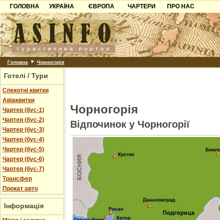
ГОЛОВНА
УКРАЇНА
ЄВРОПА
ЧАРТЕРИ
ПРО НАС
Карпати
Чорногорія
Контакти
Азов
Хорватія
Партнерам
Причорноморря
Болгарія
Додати готель
Шацьк
Албанія
Питання
Головна
Чорногорія
Готелі / Тури
Пошук готелів
Спекотні квитки
Авіаквитки
Чорногорія
Чартер (бус-1)
Чартер (бус-2)
Відпочинок у Чорногорії
Чартер (бус-3)
Чартер (бус-4)
Чартер (бус-5)
Чартер (бус-6)
Чартер (бус-7)
Трансфер
Прокат авто
Інформація