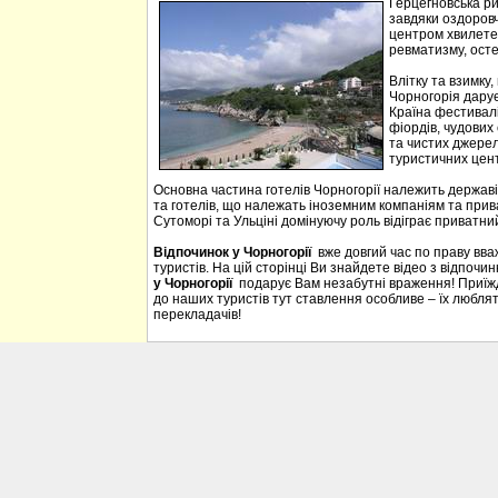
Герцегновська ри
завдяки оздоровч
центром хвилетер
ревматизму, осте
Влітку та взимку
Чорногорія дарує 
Країна фестивалі
фіордів, чудових 
та чистих джерел
туристичних цен
Основна частина готелів Чорногорії належить державі
та готелів, що належать іноземним компаніям та прива
Сутоморі та Ульціні домінуючу роль відіграє приватний
Відпочинок у Чорногорії
вже довгий час по праву вв
туристів. На цій сторінці Ви знайдете відео з відпочи
у Чорногорії
подарує Вам незабутні враження! Приїждж
до наших туристів тут ставлення особливе – їх люблять
перекладачів!