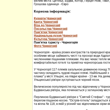
Великі міста: Цетіньє, Будва, Котор, Герцег Нові, Тіват
Грошова одиниця - Євро
Корисна інформація:
Курорти Чорногорії
Карта Чорногорії
Віза до Чорногорії
Посольства Чорногорії
Пам'ятки Чорногорії
Національна кухня Чорногорії
Культура Чорногорії
Пам'ятка туристу - Чорногорія
Фото Чорногорії
Чорногорія - країна різких контрастів та природної кр
особливе місце займають чисті та прозорі води Адріа
численними піщаними пляжами. На вас чекає тепле м
комфортабельні готелі та привітна чорногорська гости
У Чорногорії 117 пляжів загальною довжиною понад 70
частину складають чудові піщані пляжі. Найбільший з 
плажа" у місті Ульціні, на півдні країни - 13 км. На дея
Ульцинської рів'єри зустрічається чорний пісок.
Величезною популярністю під час відпочинку у Чорног
Будванська рів'єра, яка починається у затишному міс
Перлиною Будванської рів'єри є "Святий Стефан" - тур
берегом піщаною косою. "Острів-готель" складається з
та вілла № 118, в якій у різний час відпочивали зірки кі