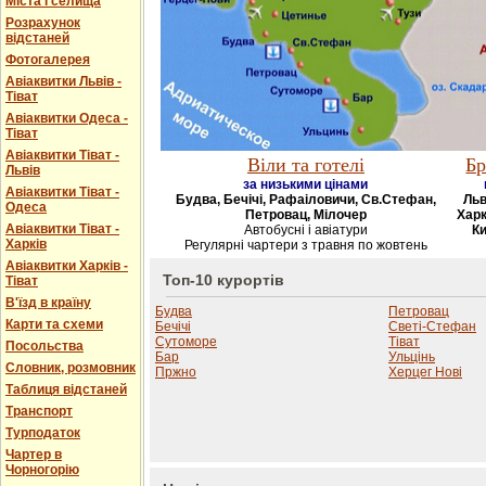
Міста і селища
Розрахунок
відстаней
Фотогалерея
Авіаквитки Львів -
Тіват
Авіаквитки Одеса -
Тіват
Авіаквитки Тіват -
Віли та готелі
Бр
Львів
за низькими цінами
Авіаквитки Тіват -
Будва, Бечічі, Рафаіловичи, Св.Стефан,
Льв
Одеса
Петровац, Мілочер
Харк
Авіаквитки Тіват -
Автобусні і авіатури
Ки
Харків
Регулярні чартери з травня по жовтень
Авіаквитки Харків -
Топ-10 курортів
Тіват
В'їзд в країну
Будва
Петровац
Карти та схеми
Бечічі
Светі-Стефан
Сутоморе
Тіват
Посольства
Бар
Ульцінь
Словник, розмовник
Пржно
Херцег Нові
Таблиця відстаней
Транспорт
Турподаток
Чартер в
Чорногорію