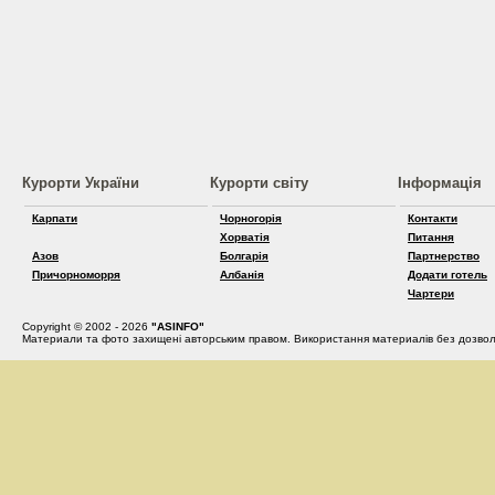
Курорти України
Курорти світу
Інформація
Карпати
Чорногорія
Контакти
Хорватія
Питання
Азов
Болгарія
Партнерство
Причорноморря
Албанія
Додати готель
Чартери
Copyright © 2002 - 2026
"ASINFO"
Материали та фото захищені авторським правом. Використання материалів без дозвол