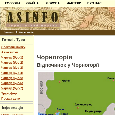
ГОЛОВНА
УКРАЇНА
ЄВРОПА
ЧАРТЕРИ
ПРО НАС
Карпати
Чорногорія
Контакти
Азов
Хорватія
Партнерам
Причорноморря
Болгарія
Додати готель
Шацьк
Албанія
Питання
Головна
Чорногорія
Готелі / Тури
Пошук готелів
Спекотні квитки
Авіаквитки
Чорногорія
Чартер (бус-1)
Чартер (бус-2)
Відпочинок у Чорногорії
Чартер (бус-3)
Чартер (бус-4)
Чартер (бус-5)
Чартер (бус-6)
Чартер (бус-7)
Трансфер
Прокат авто
Інформація