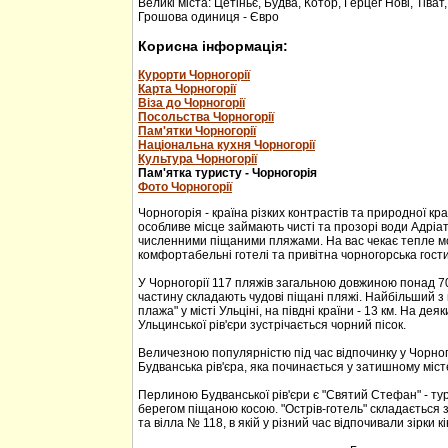
Великі міста: Цетіньє, Будва, Котор, Герцег Нові, Тіват
Грошова одиниця - Євро
Корисна інформація:
Курорти Чорногорії
Карта Чорногорії
Віза до Чорногорії
Посольства Чорногорії
Пам'ятки Чорногорії
Національна кухня Чорногорії
Культура Чорногорії
Пам'ятка туристу - Чорногорія
Фото Чорногорії
Чорногорія - країна різких контрастів та природної кр
особливе місце займають чисті та прозорі води Адріа
численними піщаними пляжами. На вас чекає тепле м
комфортабельні готелі та привітна чорногорська гости
У Чорногорії 117 пляжів загальною довжиною понад 70
частину складають чудові піщані пляжі. Найбільший з 
плажа" у місті Ульціні, на півдні країни - 13 км. На дея
Ульцинської рів'єри зустрічається чорний пісок.
Величезною популярністю під час відпочинку у Чорног
Будванська рів'єра, яка починається у затишному міс
Перлиною Будванської рів'єри є "Святий Стефан" - тур
берегом піщаною косою. "Острів-готель" складається з
та вілла № 118, в якій у різний час відпочивали зірки кі