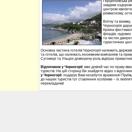
Герцегновська ри
завдяки оздоровч
центром хвилетер
ревматизму, осте
Влітку та взимку
Чорногорія дарує 
Країна фестивалі
фіордів, чудових 
та чистих джерел
туристичних цен
Основна частина готелів Чорногорії належить державі
та готелів, що належать іноземним компаніям та прива
Сутоморі та Ульціні домінуючу роль відіграє приватний
Відпочинок у Чорногорії
вже довгий час по праву вв
туристів. На цій сторінці Ви знайдете відео з відпочи
у Чорногорії
подарує Вам незабутні враження! Приїждж
до наших туристів тут ставлення особливе – їх люблять
перекладачів!