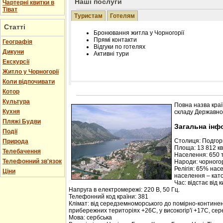
Наші послуги
Чартерні квитки в
Тіват
Туристам
Готелям
Статті
Бронювання житла у Чорногорії
Прямі контакти
Географія
Відгуки по готелях
Дикуни
Активні тури
Екскурсії
Житло у Чорногорії
Коли відпочивати
Котор
Розміщення інформації про готель на нашому
Редагування інформації і цін на вимогу
Культура
Повна назва краї
Лічільник відвідувачів
Кухня
складу Державної
Пляжі Будви
Загальна інф
Події
Столиця: Подго
Природа
Площа: 13 812 кв.
Телебачення
Населення: 650 т
Телефонний зв'язок
Народи: чорногор
Релігія: 65% нас
Ціни
населення – кат
Час: відстає від 
Напруга в електромережі: 220 В, 50 Гц.
Телефонний код країни: 381
Клімат: від середземноморського до помірно-контине
прибережних територіях +26С, у високогір'ї +17С, се
Мова: сербська