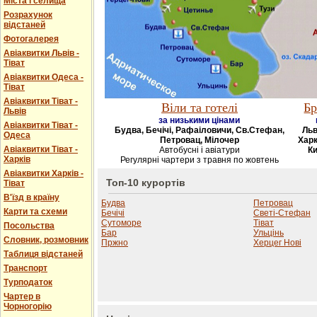
Міста і селища
Розрахунок
відстаней
Фотогалерея
Авіаквитки Львів -
Тіват
Авіаквитки Одеса -
Тіват
Авіаквитки Тіват -
Віли та готелі
Бр
Львів
за низькими цінами
Авіаквитки Тіват -
Будва, Бечічі, Рафаіловичи, Св.Стефан,
Льв
Одеса
Петровац, Мілочер
Харк
Авіаквитки Тіват -
Автобусні і авіатури
Ки
Харків
Регулярні чартери з травня по жовтень
Авіаквитки Харків -
Топ-10 курортів
Тіват
В'їзд в країну
Будва
Петровац
Карти та схеми
Бечічі
Светі-Стефан
Сутоморе
Тіват
Посольства
Бар
Ульцінь
Словник, розмовник
Пржно
Херцег Нові
Таблиця відстаней
Транспорт
Турподаток
Чартер в
Чорногорію