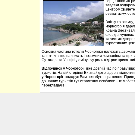
Герцегновська ри
завдяки оздоровч
центром хвилетер
ревматизму, осте
Влітку та взимку
Чорногорія дарує 
Країна фестивалі
фіордів, чудових 
та чистих джерел
туристичних цен
Основна частина готелів Чорногорії належить державі
та готелів, що належать іноземним компаніям та прива
Сутоморі та Ульціні домінуючу роль відіграє приватний
Відпочинок у Чорногорії
вже довгий час по праву вв
туристів. На цій сторінці Ви знайдете відео з відпочи
у Чорногорії
подарує Вам незабутні враження! Приїждж
до наших туристів тут ставлення особливе – їх люблять
перекладачів!