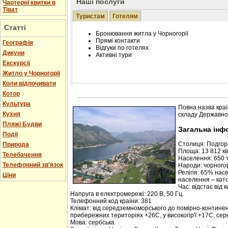
Наші послуги
Чартерні квитки в
Тіват
Туристам
Готелям
Статті
Бронювання житла у Чорногорії
Прямі контакти
Географія
Відгуки по готелях
Дикуни
Активні тури
Екскурсії
Житло у Чорногорії
Коли відпочивати
Котор
Розміщення інформації про готель на нашому
Редагування інформації і цін на вимогу
Культура
Повна назва краї
Лічільник відвідувачів
Кухня
складу Державної
Пляжі Будви
Загальна інф
Події
Столиця: Подго
Природа
Площа: 13 812 кв.
Телебачення
Населення: 650 т
Телефонний зв'язок
Народи: чорногор
Релігія: 65% нас
Ціни
населення – кат
Час: відстає від 
Напруга в електромережі: 220 В, 50 Гц.
Телефонний код країни: 381
Клімат: від середземноморського до помірно-контине
прибережних територіях +26С, у високогір'ї +17С, се
Мова: сербська