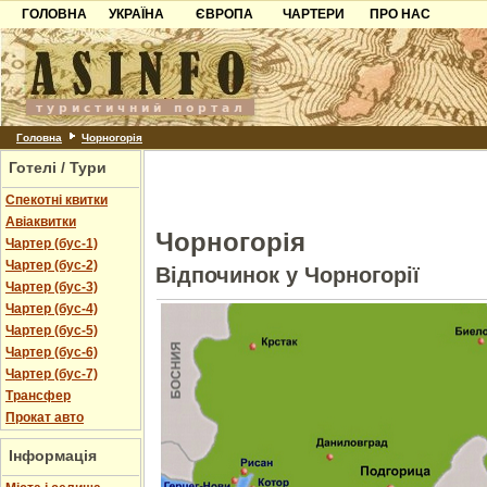
ГОЛОВНА
УКРАЇНА
ЄВРОПА
ЧАРТЕРИ
ПРО НАС
Карпати
Чорногорія
Контакти
Азов
Хорватія
Партнерам
Причорноморря
Болгарія
Додати готель
Шацьк
Албанія
Питання
Головна
Чорногорія
Готелі / Тури
Пошук готелів
Спекотні квитки
Авіаквитки
Чорногорія
Чартер (бус-1)
Чартер (бус-2)
Відпочинок у Чорногорії
Чартер (бус-3)
Чартер (бус-4)
Чартер (бус-5)
Чартер (бус-6)
Чартер (бус-7)
Трансфер
Прокат авто
Інформація