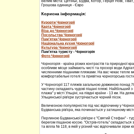
Великі міста: Цетіньє, Будва, Котор, Герцег Нові, Тіват
Грошова одиниця - Євро
Корисна інформація:
Курорти Чорногорії
Карта Чорногорії
Віза до Чорногорії
Посольства Чорногорії
Пам'ятки Чорногорії
Національна кухня Чорногорії
Культура Чорногорії
Пам'ятка туристу - Чорногорія
Фото Чорногорії
Чорногорія - країна різких контрастів та природної кр
особливе місце займають чисті та прозорі води Адріа
численними піщаними пляжами. На вас чекає тепле м
комфортабельні готелі та привітна чорногорська гости
У Чорногорії 117 пляжів загальною довжиною понад 70
частину складають чудові піщані пляжі. Найбільший з 
плажа" у місті Ульціні, на півдні країни - 13 км. На дея
Ульцинської рів'єри зустрічається чорний пісок.
Величезною популярністю під час відпочинку у Чорног
Будванська рів'єра, яка починається у затишному міс
Перлиною Будванської рів'єри є "Святий Стефан" - тур
берегом піщаною косою. "Острів-готель" складається з
та вілла № 118, в якій у різний час відпочивали зірки кі