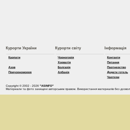
Курорти України
Курорти світу
Інформація
Карпати
Чорногорія
Контакти
Хорватія
Питання
Азов
Болгарія
Партнерство
Причорноморря
Албанія
Додати готель
Чартери
Copyright © 2002 - 2026
"ASINFO"
Материали та фото захищені авторським правом. Використання материалів без дозвол