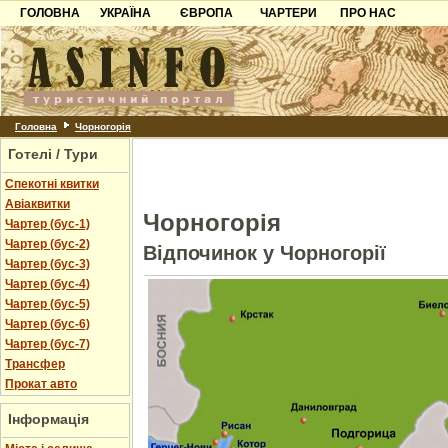
ГОЛОВНА
УКРАЇНА
ЄВРОПА
ЧАРТЕРИ
ПРО НАС
Карпати
Чорногорія
Контакти
Азов
Хорватія
Партнерам
Причорноморря
Болгарія
Додати готель
Шацьк
Албанія
Питання
Головна
Чорногорія
Готелі / Тури
Пошук готелів
Спекотні квитки
Авіаквитки
Чорногорія
Чартер (бус-1)
Чартер (бус-2)
Відпочинок у Чорногорії
Чартер (бус-3)
Чартер (бус-4)
Чартер (бус-5)
Чартер (бус-6)
Чартер (бус-7)
Трансфер
Прокат авто
Інформація