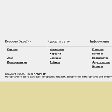
Курорти України
Курорти світу
Інформація
Карпати
Чорногорія
Контакти
Хорватія
Питання
Азов
Болгарія
Партнерство
Причорноморря
Албанія
Додати готель
Чартери
Copyright © 2002 - 2026
"ASINFO"
Материали та фото захищені авторським правом. Використання материалів без дозвол