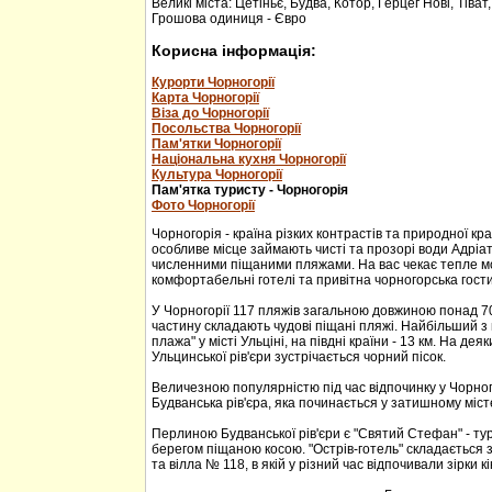
Великі міста: Цетіньє, Будва, Котор, Герцег Нові, Тіват
Грошова одиниця - Євро
Корисна інформація:
Курорти Чорногорії
Карта Чорногорії
Віза до Чорногорії
Посольства Чорногорії
Пам'ятки Чорногорії
Національна кухня Чорногорії
Культура Чорногорії
Пам'ятка туристу - Чорногорія
Фото Чорногорії
Чорногорія - країна різких контрастів та природної кр
особливе місце займають чисті та прозорі води Адріа
численними піщаними пляжами. На вас чекає тепле м
комфортабельні готелі та привітна чорногорська гости
У Чорногорії 117 пляжів загальною довжиною понад 70
частину складають чудові піщані пляжі. Найбільший з 
плажа" у місті Ульціні, на півдні країни - 13 км. На дея
Ульцинської рів'єри зустрічається чорний пісок.
Величезною популярністю під час відпочинку у Чорног
Будванська рів'єра, яка починається у затишному міс
Перлиною Будванської рів'єри є "Святий Стефан" - тур
берегом піщаною косою. "Острів-готель" складається з
та вілла № 118, в якій у різний час відпочивали зірки кі