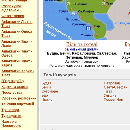
Міста і селища
Розрахунок
відстаней
Фотогалерея
Авіаквитки Львів -
Тіват
Авіаквитки Одеса -
Тіват
Авіаквитки Тіват -
Віли та готелі
Бр
Львів
за низькими цінами
Авіаквитки Тіват -
Будва, Бечічі, Рафаіловичи, Св.Стефан,
Льв
Одеса
Петровац, Мілочер
Харк
Авіаквитки Тіват -
Автобусні і авіатури
Ки
Харків
Регулярні чартери з травня по жовтень
Авіаквитки Харків -
Топ-10 курортів
Тіват
В'їзд в країну
Будва
Петровац
Карти та схеми
Бечічі
Светі-Стефан
Сутоморе
Тіват
Посольства
Бар
Ульцінь
Словник, розмовник
Пржно
Херцег Нові
Таблиця відстаней
Транспорт
Турподаток
Чартер в
Чорногорію