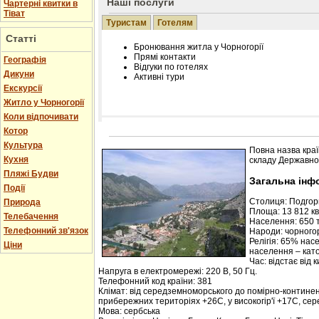
Наші послуги
Чартерні квитки в
Тіват
Туристам
Готелям
Статті
Бронювання житла у Чорногорії
Прямі контакти
Географія
Відгуки по готелях
Дикуни
Активні тури
Екскурсії
Житло у Чорногорії
Коли відпочивати
Котор
Розміщення інформації про готель на нашому
Редагування інформації і цін на вимогу
Культура
Повна назва краї
Лічільник відвідувачів
Кухня
складу Державної
Пляжі Будви
Загальна інф
Події
Столиця: Подго
Природа
Площа: 13 812 кв.
Телебачення
Населення: 650 т
Телефонний зв'язок
Народи: чорногор
Релігія: 65% нас
Ціни
населення – кат
Час: відстає від 
Напруга в електромережі: 220 В, 50 Гц.
Телефонний код країни: 381
Клімат: від середземноморського до помірно-контине
прибережних територіях +26С, у високогір'ї +17С, се
Мова: сербська