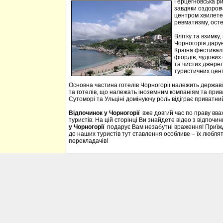
Герцегновська ри
завдяки оздоровч
центром хвилетер
ревматизму, осте
Влітку та взимку
Чорногорія дарує 
Країна фестивалі
фіордів, чудових 
та чистих джерел
туристичних цен
Основна частина готелів Чорногорії належить державі
та готелів, що належать іноземним компаніям та прива
Сутоморі та Ульціні домінуючу роль відіграє приватний
Відпочинок у Чорногорії
вже довгий час по праву вв
туристів. На цій сторінці Ви знайдете відео з відпочи
у Чорногорії
подарує Вам незабутні враження! Приїждж
до наших туристів тут ставлення особливе – їх люблять
перекладачів!