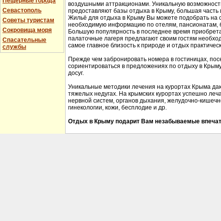
Пещерные города
воздушными аттракционами. Уникальную возможность 
Севастополь
предоставляют базы отдыха в Крыму, большая часть 
Жильё для отдыха в Крыму Вы можете подобрать на 
Советы туристам
необходимую информацию по отелям, пансионатам, б
Сокровища моря
Большую популярность в последнее время приобрета
палаточные лагеря предлагают своим гостям необхо
Спасательные
самое главное близость к природе и отдых практичес
службы
Прежде чем забронировать номера в гостиницах, пос
сориентироваться в предложениях по отдыху в Крыму,
досуг.
Уникальные методики лечения на курортах Крыма да
тяжелых недугах. На крымских курортах успешно леч
нервной систем, органов дыхания, желудочно-кишечно
гинекологии, кожи, бесплодие и др.
Отдых в Крыму подарит Вам незабываемые впечат