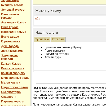
Черное море
Курорты Крыма
Зеленый туризм
Житло у Криму
Палаточные
городки
Айя
Аквапарки Крыма
Вина Крыма
Водопады Крыма
Наші послуги
Все о загаре
Туристам
Готелям
Горные лыжи
День города
Бронювання житла у Криму
Прямі контакти
Загадки Крыма
Відгуки по готелях
Затонувшие
Активні тури
корабли
Каньон Крыма
Климат в Крыму
Конный прогулки
Розміщення інформації про готель на нашому
Минеральные воды
Редагування інформації і цін на вимогу
Музеи Крыма
Лічільник відвідувачів
Нудистские пляжи
Отдых в Крыму уже долгое время по праву считается
Ведь Крым - это целебный климат, теплое Черное мор
Обсерватории
что привлекает туристов на отдых в Крым, который в
Опасности
превосходными винами, памятниками истории, культур
Парапланеризм
Практически все пансионаты Крыма располагают пре