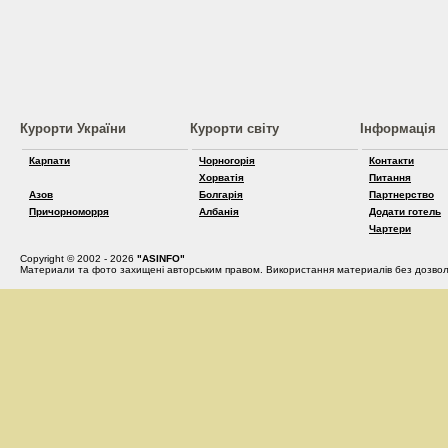
Курорти України
Курорти світу
Інформація
Карпати
Чорногорія
Контакти
Хорватія
Питання
Азов
Болгарія
Партнерство
Причорноморря
Албанія
Додати готель
Чартери
Copyright © 2002 - 2026
"ASINFO"
Материали та фото захищені авторським правом. Використання материалів без дозвол