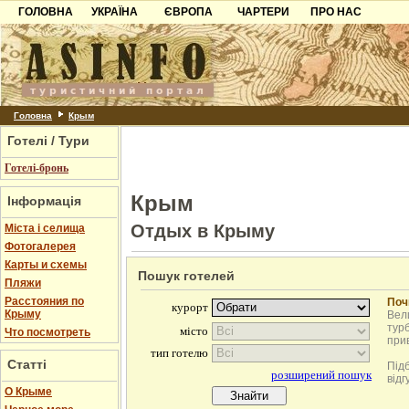
ГОЛОВНА
УКРАЇНА
ЄВРОПА
ЧАРТЕРИ
ПРО НАС
Карпати
Чорногорія
Контакти
Азов
Хорватія
Партнерам
Причорноморря
Болгарія
Додати готель
Шацьк
Албанія
Питання
Головна
Крым
Готелі / Тури
Пошук готелів
Готелі-бронь
Крым
Інформація
Отдых в Крыму
Міста і селища
Фотогалерея
Карты и схемы
Пошук готелей
Пляжи
Расстояния по
Поч
Крыму
Вели
турб
Что посмотреть
при
Статті
Під
відг
О Крыме