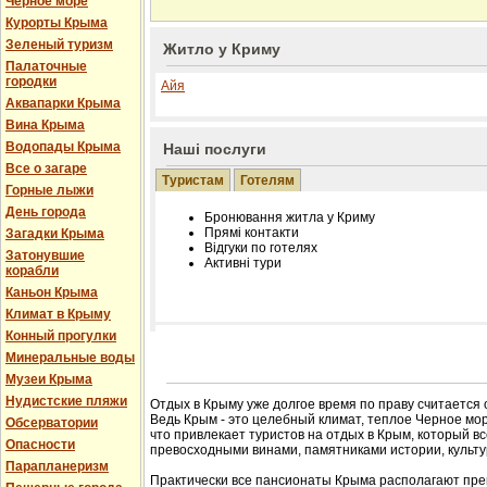
Черное море
Курорты Крыма
Зеленый туризм
Житло у Криму
Палаточные
городки
Айя
Аквапарки Крыма
Вина Крыма
Водопады Крыма
Наші послуги
Все о загаре
Туристам
Готелям
Горные лыжи
День города
Бронювання житла у Криму
Прямі контакти
Загадки Крыма
Відгуки по готелях
Затонувшие
Активні тури
корабли
Каньон Крыма
Климат в Крыму
Конный прогулки
Розміщення інформації про готель на нашому
Минеральные воды
Редагування інформації і цін на вимогу
Музеи Крыма
Лічільник відвідувачів
Нудистские пляжи
Отдых в Крыму уже долгое время по праву считается
Ведь Крым - это целебный климат, теплое Черное мор
Обсерватории
что привлекает туристов на отдых в Крым, который в
Опасности
превосходными винами, памятниками истории, культур
Парапланеризм
Практически все пансионаты Крыма располагают пре