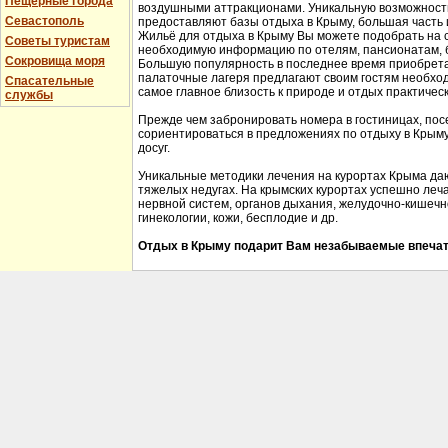
Пещерные города
воздушными аттракционами. Уникальную возможность 
Севастополь
предоставляют базы отдыха в Крыму, большая часть 
Жильё для отдыха в Крыму Вы можете подобрать на 
Советы туристам
необходимую информацию по отелям, пансионатам, б
Сокровища моря
Большую популярность в последнее время приобрета
палаточные лагеря предлагают своим гостям необхо
Спасательные
самое главное близость к природе и отдых практичес
службы
Прежде чем забронировать номера в гостиницах, пос
сориентироваться в предложениях по отдыху в Крыму,
досуг.
Уникальные методики лечения на курортах Крыма да
тяжелых недугах. На крымских курортах успешно леч
нервной систем, органов дыхания, желудочно-кишечно
гинекологии, кожи, бесплодие и др.
Отдых в Крыму подарит Вам незабываемые впечат