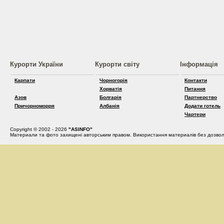
Курорти України
Курорти світу
Інформація
Карпати
Чорногорія
Контакти
Хорватія
Питання
Азов
Болгарія
Партнерство
Причорноморря
Албанія
Додати готель
Чартери
Copyright © 2002 - 2026
"ASINFO"
Материали та фото захищені авторським правом. Використання материалів без дозвол