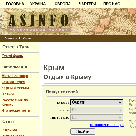
ГОЛОВНА
УКРАЇНА
ЄВРОПА
ЧАРТЕРИ
ПРО НАС
Карпати
Чорногорія
Контакти
Азов
Хорватія
Партнерам
Причорноморря
Болгарія
Додати готель
Шацьк
Албанія
Питання
Головна
Крым
Готелі / Тури
Пошук готелів
Готелі-бронь
Крым
Інформація
Отдых в Крыму
Міста і селища
Фотогалерея
Карты и схемы
Пошук готелей
Пляжи
Расстояния по
Поч
Крыму
Вели
турб
Что посмотреть
при
Статті
Під
відг
О Крыме