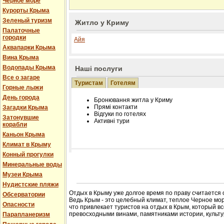
Черное море
Курорты Крыма
Зеленый туризм
Житло у Криму
Палаточные
городки
Айя
Аквапарки Крыма
Вина Крыма
Водопады Крыма
Наші послуги
Все о загаре
Туристам
Готелям
Горные лыжи
День города
Бронювання житла у Криму
Прямі контакти
Загадки Крыма
Відгуки по готелях
Затонувшие
Активні тури
корабли
Каньон Крыма
Климат в Крыму
Конный прогулки
Розміщення інформації про готель на нашому
Минеральные воды
Редагування інформації і цін на вимогу
Музеи Крыма
Лічільник відвідувачів
Нудистские пляжи
Отдых в Крыму уже долгое время по праву считается
Обсерватории
Ведь Крым - это целебный климат, теплое Черное мор
Опасности
что привлекает туристов на отдых в Крым, который в
превосходными винами, памятниками истории, культур
Парапланеризм