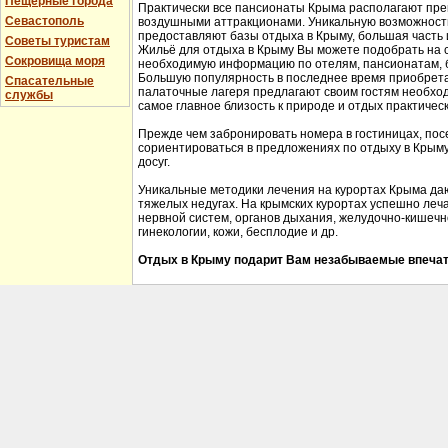
Пещерные города
Практически все пансионаты Крыма располагают пре
Севастополь
воздушными аттракционами. Уникальную возможность 
предоставляют базы отдыха в Крыму, большая часть 
Советы туристам
Жильё для отдыха в Крыму Вы можете подобрать на 
Сокровища моря
необходимую информацию по отелям, пансионатам, б
Большую популярность в последнее время приобрета
Спасательные
палаточные лагеря предлагают своим гостям необхо
службы
самое главное близость к природе и отдых практичес
Прежде чем забронировать номера в гостиницах, пос
сориентироваться в предложениях по отдыху в Крыму,
досуг.
Уникальные методики лечения на курортах Крыма да
тяжелых недугах. На крымских курортах успешно леч
нервной систем, органов дыхания, желудочно-кишечно
гинекологии, кожи, бесплодие и др.
Отдых в Крыму подарит Вам незабываемые впечат