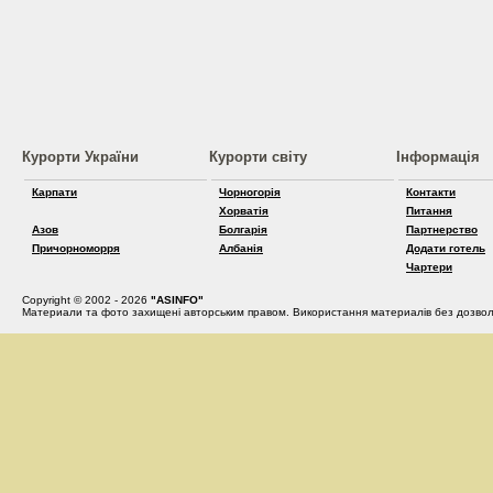
Курорти України
Курорти світу
Інформація
Карпати
Чорногорія
Контакти
Хорватія
Питання
Азов
Болгарія
Партнерство
Причорноморря
Албанія
Додати готель
Чартери
Copyright © 2002 - 2026
"ASINFO"
Материали та фото захищені авторським правом. Використання материалів без дозвол