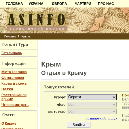
ГОЛОВНА
УКРАЇНА
ЄВРОПА
ЧАРТЕРИ
ПРО НАС
Карпати
Чорногорія
Контакти
Азов
Хорватія
Партнерам
Причорноморря
Болгарія
Додати готель
Шацьк
Албанія
Питання
Головна
Крым
Готелі / Тури
Пошук готелів
Готелі-бронь
Крым
Інформація
Отдых в Крыму
Міста і селища
Фотогалерея
Карты и схемы
Пошук готелей
Пляжи
Расстояния по
Поч
Крыму
Вели
турб
Что посмотреть
при
Статті
Під
відг
О Крыме