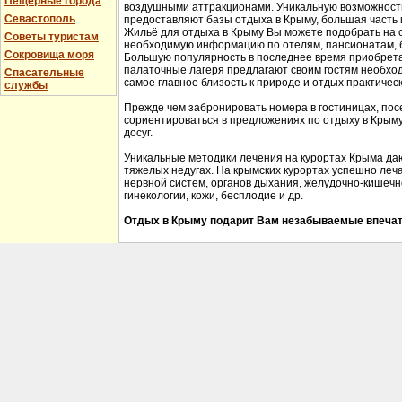
Пещерные города
воздушными аттракционами. Уникальную возможность 
Севастополь
предоставляют базы отдыха в Крыму, большая часть 
Жильё для отдыха в Крыму Вы можете подобрать на 
Советы туристам
необходимую информацию по отелям, пансионатам, б
Сокровища моря
Большую популярность в последнее время приобрета
палаточные лагеря предлагают своим гостям необхо
Спасательные
самое главное близость к природе и отдых практичес
службы
Прежде чем забронировать номера в гостиницах, пос
сориентироваться в предложениях по отдыху в Крыму,
досуг.
Уникальные методики лечения на курортах Крыма да
тяжелых недугах. На крымских курортах успешно леч
нервной систем, органов дыхания, желудочно-кишечно
гинекологии, кожи, бесплодие и др.
Отдых в Крыму подарит Вам незабываемые впечат