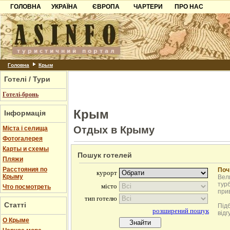
ГОЛОВНА
УКРАЇНА
ЄВРОПА
ЧАРТЕРИ
ПРО НАС
Карпати
Чорногорія
Контакти
Азов
Хорватія
Партнерам
Причорноморря
Болгарія
Додати готель
Шацьк
Албанія
Питання
Головна
Крым
Готелі / Тури
Пошук готелів
Готелі-бронь
Крым
Інформація
Отдых в Крыму
Міста і селища
Фотогалерея
Карты и схемы
Пошук готелей
Пляжи
Расстояния по
Поч
Крыму
Вели
турб
Что посмотреть
при
Статті
Під
відг
О Крыме