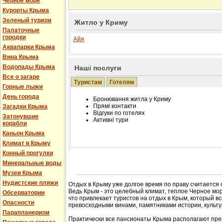
Черное море
Курорты Крыма
Зеленый туризм
Житло у Криму
Палаточные
городки
Айя
Аквапарки Крыма
Вина Крыма
Водопады Крыма
Наші послуги
Все о загаре
Туристам
Готелям
Горные лыжи
День города
Бронювання житла у Криму
Прямі контакти
Загадки Крыма
Відгуки по готелях
Затонувшие
Активні тури
корабли
Каньон Крыма
Климат в Крыму
Конный прогулки
Розміщення інформації про готель на нашому
Минеральные воды
Редагування інформації і цін на вимогу
Музеи Крыма
Лічільник відвідувачів
Нудистские пляжи
Отдых в Крыму уже долгое время по праву считается
Ведь Крым - это целебный климат, теплое Черное мор
Обсерватории
что привлекает туристов на отдых в Крым, который в
Опасности
превосходными винами, памятниками истории, культур
Парапланеризм
Практически все пансионаты Крыма располагают пре