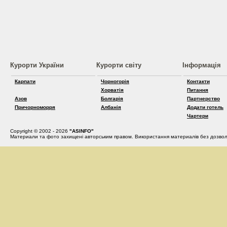
Курорти України
Курорти світу
Інформація
Карпати
Чорногорія
Контакти
Хорватія
Питання
Азов
Болгарія
Партнерство
Причорноморря
Албанія
Додати готель
Чартери
Copyright © 2002 - 2026
"ASINFO"
Материали та фото захищені авторським правом. Використання материалів без дозвол