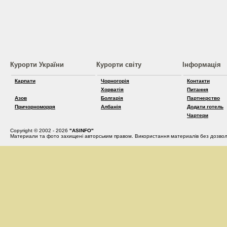
Курорти України
Курорти світу
Інформація
Карпати
Чорногорія
Контакти
Хорватія
Питання
Азов
Болгарія
Партнерство
Причорноморря
Албанія
Додати готель
Чартери
Copyright © 2002 - 2026
"ASINFO"
Материали та фото захищені авторським правом. Використання материалів без дозвол