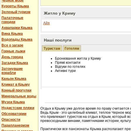
Черное море
Курорты Крыма
Зеленый туризм
Житло у Криму
Палаточные
городки
Айя
Аквапарки Крыма
Вина Крыма
Водопады Крыма
Наші послуги
Все о загаре
Туристам
Готелям
Горные лыжи
День города
Бронювання житла у Криму
Прямі контакти
Загадки Крыма
Відгуки по готелях
Затонувшие
Активні тури
корабли
Каньон Крыма
Климат в Крыму
Конный прогулки
Розміщення інформації про готель на нашому
Минеральные воды
Редагування інформації і цін на вимогу
Музеи Крыма
Лічільник відвідувачів
Нудистские пляжи
Отдых в Крыму уже долгое время по праву считается
Ведь Крым - это целебный климат, теплое Черное мор
Обсерватории
что привлекает туристов на отдых в Крым, который в
Опасности
превосходными винами, памятниками истории, культур
Парапланеризм
Практически все пансионаты Крыма располагают пре