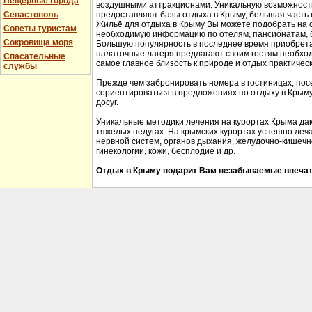
Пещерные города
воздушными аттракционами. Уникальную возможность 
Севастополь
предоставляют базы отдыха в Крыму, большая часть 
Жильё для отдыха в Крыму Вы можете подобрать на 
Советы туристам
необходимую информацию по отелям, пансионатам, б
Сокровища моря
Большую популярность в последнее время приобрета
палаточные лагеря предлагают своим гостям необхо
Спасательные
самое главное близость к природе и отдых практичес
службы
Прежде чем забронировать номера в гостиницах, пос
сориентироваться в предложениях по отдыху в Крыму,
досуг.
Уникальные методики лечения на курортах Крыма да
тяжелых недугах. На крымских курортах успешно леч
нервной систем, органов дыхания, желудочно-кишечно
гинекологии, кожи, бесплодие и др.
Отдых в Крыму подарит Вам незабываемые впечат