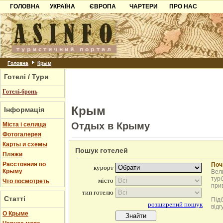
ГОЛОВНА
УКРАЇНА
ЄВРОПА
ЧАРТЕРИ
ПРО НАС
Карпати
Чорногорія
Контакти
Азов
Хорватія
Партнерам
Причорноморря
Болгарія
Додати готель
Шацьк
Албанія
Питання
Головна
Крым
Готелі / Тури
Пошук готелів
Готелі-бронь
Крым
Інформація
Отдых в Крыму
Міста і селища
Фотогалерея
Карты и схемы
Пошук готелей
Пляжи
Расстояния по
Поч
Крыму
Вели
турб
Что посмотреть
при
Статті
Під
відг
О Крыме