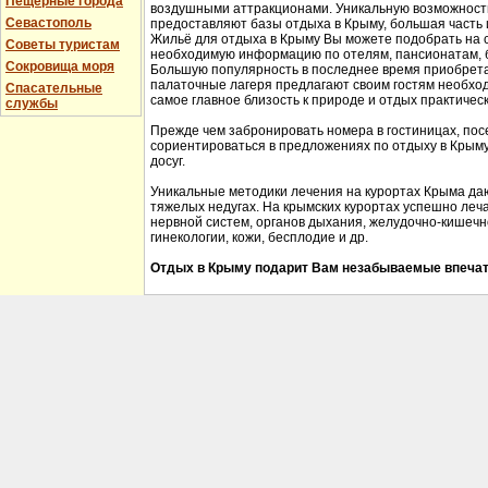
Пещерные города
воздушными аттракционами. Уникальную возможность 
Севастополь
предоставляют базы отдыха в Крыму, большая часть 
Жильё для отдыха в Крыму Вы можете подобрать на 
Советы туристам
необходимую информацию по отелям, пансионатам, б
Сокровища моря
Большую популярность в последнее время приобрета
палаточные лагеря предлагают своим гостям необхо
Спасательные
самое главное близость к природе и отдых практичес
службы
Прежде чем забронировать номера в гостиницах, пос
сориентироваться в предложениях по отдыху в Крыму,
досуг.
Уникальные методики лечения на курортах Крыма да
тяжелых недугах. На крымских курортах успешно леч
нервной систем, органов дыхания, желудочно-кишечно
гинекологии, кожи, бесплодие и др.
Отдых в Крыму подарит Вам незабываемые впечат