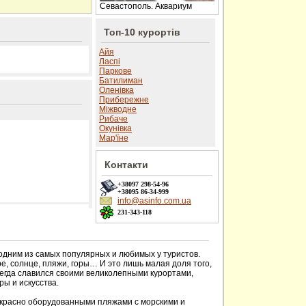
Севастополь. Аквариум
Топ-10 курортів
Айя
Ласпі
Паркове
Батилиман
Оленівка
Прибережне
Міжводне
Рибаче
Окунівка
Мар'їне
Контакти
+38097
298-54-96
+38095
86-34-999
info@asinfo.com.ua
231-343-118
 сайті
 одним из самых популярных и любимых у туристов.
е, солнце, пляжи, горы… И это лишь малая доля того,
сегда славился своими великолепными курортами,
ы и искусства.
красно оборудованными пляжами с морскими и