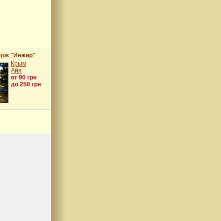
док "Инжир"
Крым
Айя
от 90 грн
до 250 грн