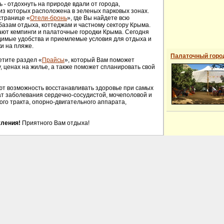
- отдохнуть на природе вдали от города,
из которых расположена в зеленых парковых зонах.
странице «
Отели-бронь
», где Вы найдете всю
азам отдыха, коттеджам и частному сектору Крыма.
ют кемпинги и палаточные городки Крыма. Сегодня
димые удобства и приемлемые условия для отдыха и
ки на пляже.
Палаточный горо
етите раздел «
Прайсы
», который Вам поможет
 ценах на жилье, а также поможет спланировать свой
ют возможность восстанавливать здоровье при самых
ат заболевания сердечно-сосудистой, мочеполовой и
го тракта, опорно-двигательного аппарата,
ления!
Приятного Вам отдыха!