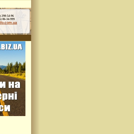
) 298-54-96
86-34-999
nfo.com.ua