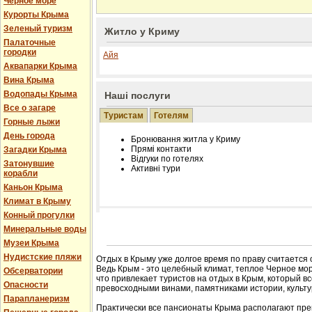
Черное море
Курорты Крыма
Зеленый туризм
Житло у Криму
Палаточные
городки
Айя
Аквапарки Крыма
Вина Крыма
Водопады Крыма
Наші послуги
Все о загаре
Туристам
Готелям
Горные лыжи
День города
Бронювання житла у Криму
Прямі контакти
Загадки Крыма
Відгуки по готелях
Затонувшие
Активні тури
корабли
Каньон Крыма
Климат в Крыму
Конный прогулки
Розміщення інформації про готель на нашому
Минеральные воды
Редагування інформації і цін на вимогу
Музеи Крыма
Лічільник відвідувачів
Нудистские пляжи
Отдых в Крыму уже долгое время по праву считается
Ведь Крым - это целебный климат, теплое Черное мор
Обсерватории
что привлекает туристов на отдых в Крым, который в
Опасности
превосходными винами, памятниками истории, культур
Парапланеризм
Практически все пансионаты Крыма располагают пре