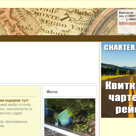
Контакти:
тел. (+38097
(+38095) 
info@asi
Фото
ни подорож тут!
кий вибір готелів,
аз, пансионатів та
ватних садиб.
бір, бронювання,
уки