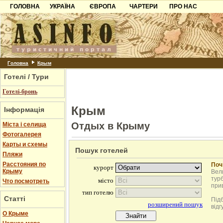
ГОЛОВНА
УКРАЇНА
ЄВРОПА
ЧАРТЕРИ
ПРО НАС
Карпати
Чорногорія
Контакти
Азов
Хорватія
Партнерам
Причорноморря
Болгарія
Додати готель
Шацьк
Албанія
Питання
Головна
Крым
Готелі / Тури
Пошук готелів
Готелі-бронь
Крым
Інформація
Отдых в Крыму
Міста і селища
Фотогалерея
Карты и схемы
Пошук готелей
Пляжи
Расстояния по
Поч
Крыму
Вели
турб
Что посмотреть
при
Статті
Під
відг
О Крыме