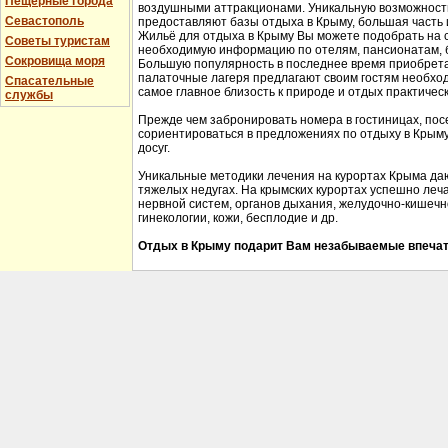
Пещерные города
воздушными аттракционами. Уникальную возможность 
Севастополь
предоставляют базы отдыха в Крыму, большая часть 
Жильё для отдыха в Крыму Вы можете подобрать на 
Советы туристам
необходимую информацию по отелям, пансионатам, б
Сокровища моря
Большую популярность в последнее время приобрета
палаточные лагеря предлагают своим гостям необхо
Спасательные
самое главное близость к природе и отдых практичес
службы
Прежде чем забронировать номера в гостиницах, пос
сориентироваться в предложениях по отдыху в Крыму,
досуг.
Уникальные методики лечения на курортах Крыма да
тяжелых недугах. На крымских курортах успешно леч
нервной систем, органов дыхания, желудочно-кишечно
гинекологии, кожи, бесплодие и др.
Отдых в Крыму подарит Вам незабываемые впечат