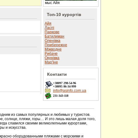
мыс Айя
Топ-10 курортів
Айя
Ласпі
Паркове
Батилиман
Оленівка
Прибережне
Міжводне
Рибаче
Окунівка
Мар'їне
Контакти
+38097
298-54-96
+38095
86-34-999
info@asinfo.com.ua
231-343-118
 сайті
 одним из самых популярных и любимых у туристов.
е, солнце, пляжи, горы… И это лишь малая доля того,
сегда славился своими великолепными курортами,
ы и искусства.
красно оборудованными пляжами с морскими и