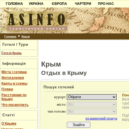
ГОЛОВНА
УКРАЇНА
ЄВРОПА
ЧАРТЕРИ
ПРО НАС
Карпати
Чорногорія
Контакти
Азов
Хорватія
Партнерам
Причорноморря
Болгарія
Додати готель
Шацьк
Албанія
Питання
Головна
Крым
Готелі / Тури
Пошук готелів
Готелі-бронь
Крым
Інформація
Отдых в Крыму
Міста і селища
Фотогалерея
Карты и схемы
Пошук готелей
Пляжи
Расстояния по
Поч
Крыму
Вели
турб
Что посмотреть
при
Статті
Під
відг
О Крыме