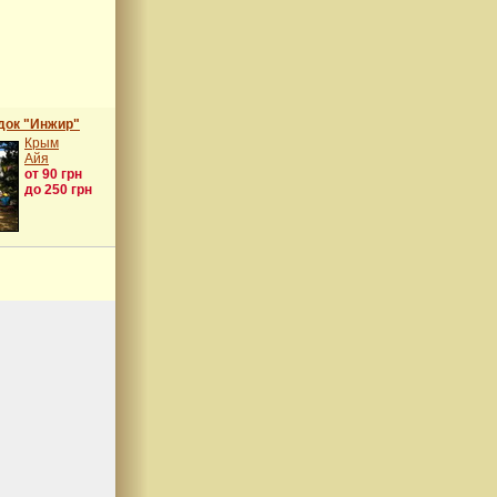
док "Инжир"
Крым
Айя
от 90 грн
до 250 грн