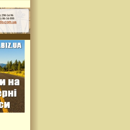
) 298-54-96
86-34-999
nfo.com.ua