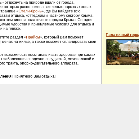
- отдохнуть на природе вдали от города,
из которых расположена в зеленых парковых зонах.
странице «
Отели-бронь
», где Вы найдете всю
азам отдыха, коттеджам и частному сектору Крыма.
ют кемпинги и палаточные городки Крыма. Сегодня
димые удобства и приемлемые условия для отдыха и
ки на пляже.
Палаточный горо
етите раздел «
Прайсы
», который Вам поможет
 ценах на жилье, а также поможет спланировать свой
ют возможность восстанавливать здоровье при самых
ат заболевания сердечно-сосудистой, мочеполовой и
го тракта, опорно-двигательного аппарата,
ления!
Приятного Вам отдыха!