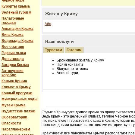
Черное море
Курорты Крыма
Зеленый туризм
Житло у Криму
Палаточные
городки
Айя
Аквапарки Крыма
Вина Крыма
Водопады Крыма
Наші послуги
Все о загаре
Туристам
Готелям
Горные лыжи
День города
Бронювання житла у Криму
Прямі контакти
Загадки Крыма
Відгуки по готелях
Затонувшие
Активні тури
корабли
Каньон Крыма
Климат в Крыму
Конный прогулки
Розміщення інформації про готель на нашому
Минеральные воды
Редагування інформації і цін на вимогу
Музеи Крыма
Лічільник відвідувачів
Нудистские пляжи
Отдых в Крыму уже долгое время по праву считается
Ведь Крым - это целебный климат, теплое Черное мор
Обсерватории
что привлекает туристов на отдых в Крым, который в
Опасности
превосходными винами, памятниками истории, культур
Парапланеризм
Практически все пансионаты Крыма располагают пре