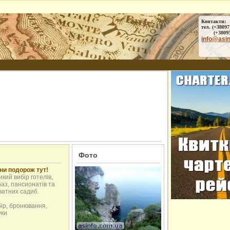
Контакти:
тел. (+38097
(+38095) 
info@asi
Фото
ни подорож тут!
кий вибір готелів,
аз, пансионатів та
ватних садиб.
бір, бронювання,
уки