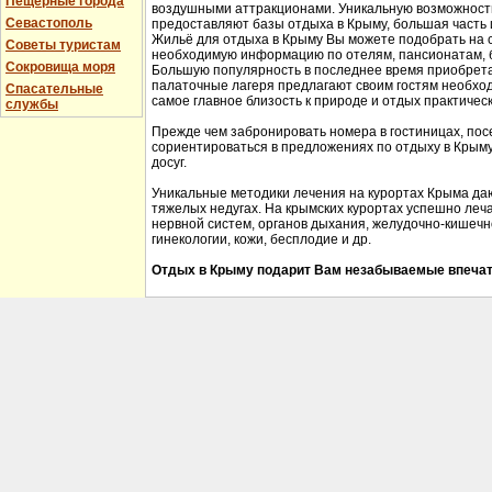
Пещерные города
воздушными аттракционами. Уникальную возможность 
Севастополь
предоставляют базы отдыха в Крыму, большая часть 
Жильё для отдыха в Крыму Вы можете подобрать на 
Советы туристам
необходимую информацию по отелям, пансионатам, б
Сокровища моря
Большую популярность в последнее время приобрета
палаточные лагеря предлагают своим гостям необхо
Спасательные
самое главное близость к природе и отдых практичес
службы
Прежде чем забронировать номера в гостиницах, пос
сориентироваться в предложениях по отдыху в Крыму,
досуг.
Уникальные методики лечения на курортах Крыма да
тяжелых недугах. На крымских курортах успешно леч
нервной систем, органов дыхания, желудочно-кишечно
гинекологии, кожи, бесплодие и др.
Отдых в Крыму подарит Вам незабываемые впечат