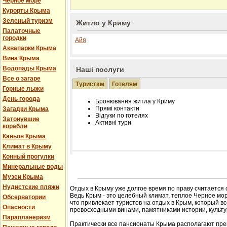
Черное море
Курорты Крыма
Зеленый туризм
Житло у Криму
Палаточные
городки
Айя
Аквапарки Крыма
Вина Крыма
Водопады Крыма
Наші послуги
Все о загаре
Туристам
Готелям
Горные лыжи
День города
Бронювання житла у Криму
Прямі контакти
Загадки Крыма
Відгуки по готелях
Затонувшие
Активні тури
корабли
Каньон Крыма
Климат в Крыму
Конный прогулки
Розміщення інформації про готель на нашому
Минеральные воды
Редагування інформації і цін на вимогу
Музеи Крыма
Лічільник відвідувачів
Нудистские пляжи
Отдых в Крыму уже долгое время по праву считается
Ведь Крым - это целебный климат, теплое Черное мор
Обсерватории
что привлекает туристов на отдых в Крым, который в
Опасности
превосходными винами, памятниками истории, культур
Парапланеризм
Практически все пансионаты Крыма располагают пре