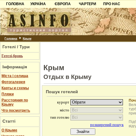
ГОЛОВНА
УКРАЇНА
ЄВРОПА
ЧАРТЕРИ
ПРО НАС
Карпати
Чорногорія
Контакти
Азов
Хорватія
Партнерам
Причорноморря
Болгарія
Додати готель
Шацьк
Албанія
Питання
Головна
Крым
Готелі / Тури
Пошук готелів
Готелі-бронь
Крым
Інформація
Отдых в Крыму
Міста і селища
Фотогалерея
Карты и схемы
Пошук готелей
Пляжи
Расстояния по
Поч
Крыму
Вели
турб
Что посмотреть
при
Статті
Під
відг
О Крыме