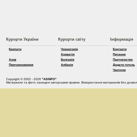
Курорти України
Курорти світу
Інформація
Карпати
Чорногорія
Контакти
Хорватія
Питання
Азов
Болгарія
Партнерство
Причорноморря
Албанія
Додати готель
Чартери
Copyright © 2002 - 2026
"ASINFO"
Материали та фото захищені авторським правом. Використання материалів без дозвол