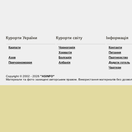
Курорти України
Курорти світу
Інформація
Карпати
Чорногорія
Контакти
Хорватія
Питання
Азов
Болгарія
Партнерство
Причорноморря
Албанія
Додати готель
Чартери
Copyright © 2002 - 2026
"ASINFO"
Материали та фото захищені авторським правом. Використання материалів без дозвол