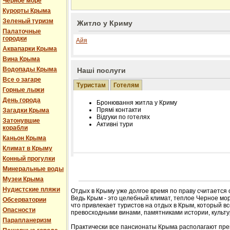
Черное море
Курорты Крыма
Зеленый туризм
Житло у Криму
Палаточные
городки
Айя
Аквапарки Крыма
Вина Крыма
Водопады Крыма
Наші послуги
Все о загаре
Туристам
Готелям
Горные лыжи
День города
Бронювання житла у Криму
Прямі контакти
Загадки Крыма
Відгуки по готелях
Затонувшие
Активні тури
корабли
Каньон Крыма
Климат в Крыму
Конный прогулки
Розміщення інформації про готель на нашому
Минеральные воды
Редагування інформації і цін на вимогу
Музеи Крыма
Лічільник відвідувачів
Нудистские пляжи
Отдых в Крыму уже долгое время по праву считается
Ведь Крым - это целебный климат, теплое Черное мор
Обсерватории
что привлекает туристов на отдых в Крым, который в
Опасности
превосходными винами, памятниками истории, культур
Парапланеризм
Практически все пансионаты Крыма располагают пре