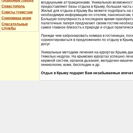
Пещерные города
воздушными аттракционами. Уникальную возможность 
Севастополь
предоставляют базы отдыха в Крыму, большая часть 
Жильё для отдыха в Крыму Вы можете подобрать на 
Советы туристам
необходимую информацию по отелям, пансионатам, б
Сокровища моря
Большую популярность в последнее время приобрета
палаточные лагеря предлагают своим гостям необхо
Спасательные
самое главное близость к природе и отдых практичес
службы
Прежде чем забронировать номера в гостиницах, пос
сориентироваться в предложениях по отдыху в Крыму,
досуг.
Уникальные методики лечения на курортах Крыма да
тяжелых недугах. На крымских курортах успешно леч
нервной систем, органов дыхания, желудочно-кишечно
гинекологии, кожи, бесплодие и др.
Отдых в Крыму подарит Вам незабываемые впечат