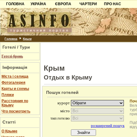
ГОЛОВНА
УКРАЇНА
ЄВРОПА
ЧАРТЕРИ
ПРО НАС
Карпати
Чорногорія
Контакти
Азов
Хорватія
Партнерам
Причорноморря
Болгарія
Додати готель
Шацьк
Албанія
Питання
Головна
Крым
Готелі / Тури
Пошук готелів
Готелі-бронь
Крым
Інформація
Отдых в Крыму
Міста і селища
Фотогалерея
Карты и схемы
Пошук готелей
Пляжи
Расстояния по
Поч
Крыму
Вели
турб
Что посмотреть
при
Статті
Під
відг
О Крыме