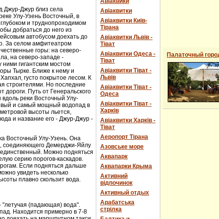
Авіаквики
д Джур-Джур близ села
Авіаквитки
реке Улу-Узень Восточный, в
Авіаквитки Київ-
 глубоком и труднопроходимом
Тірана
обы добраться до него из
рейсовым автобусом доехать до
Авіаквитки Львів -
о. За селом амфитеатром
Тіват
чественные горы: на северо-
Авіаквитки Одеса -
Палаточный горо
ла, на северо-западе -
Тіват
 ними гигантским мостом
Авіаквитки Тіват -
горы Тырке. Ближе к нему и
Львів
Хапхал, густо покрытое лесом. К
ая строителями. Но последние
Авіаквитки Тіват -
т дороги. Путь от Генеральского
Одеса
и вдоль реки Восточный Улу-
Авіаквитки Тіват -
сивый и самый мощный водопад в
Харків
-метровой высоты льется,
юда и название его - Джур-Джур -
Авіаквитки Харків -
Тіват
Аеропорт Тірана
ка Восточный Улу-Узень. Она
е, соединяющего Демерджи-Яйлу
Азовське море
е единственный. Можно подняться
Аквапарк
елую серию порогов-каскадов.
орогам. Если подняться дальше
Аквапарки Крыма
можно увидеть несколько
Активний
ысоты плавно скользит вода.
відпочинок
Активный отдых
Арабатська
- "летучая (падающая) вода".
стрілка
пад. Находится примерно в 7-8
ожно доехать на маршрутном такси