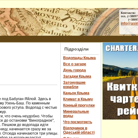
Контакти:
тел. (+38097
(+38095) 
info@asi
Підрозділи
Водопады Крыма
Все о загаре
День города
Загадки Крыма
Затонувшие
корабли
Каньон Крыма
 под Бабуган-Яйлой. Здесь в
Климат в Крыму
чку Узень-Баш. По каменным
Конный прогулки
ового уступа. Водопад с честью
Минеральные
жур.
воды
и, что очень неудобно. Чтобы
е до остановки "Виноградное",
Что посмотреть
ы. Пешком до водопада идти
Відпочинок в
ницу, начинается сразу же за
Одеській області
у. Отсюда начинаются три улицы.
абор за которым растут