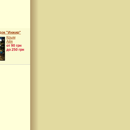
док "Инжир"
Крым
Айя
от 90 грн
до 250 грн