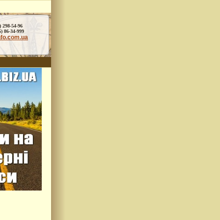
) 298-54-96
86-34-999
nfo.com.ua