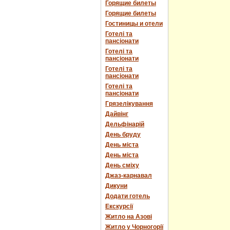
Горящие билеты
Горящие билеты
Гостиницы и отели
Готелі та
пансіонати
Готелі та
пансіонати
Готелі та
пансіонати
Готелі та
пансіонати
Грязелікування
Дайвінг
Дельфінарій
День бруду
День міста
День міста
День сміху
Джаз-карнавал
Дикуни
Додати готель
Екскурсії
Житло на Азові
Житло у Чорногорії