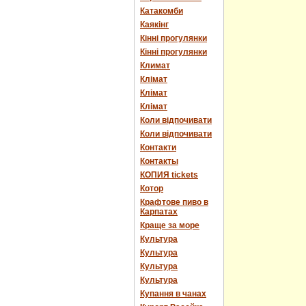
Катакомби
Каякінг
Кінні прогулянки
Кінні прогулянки
Климат
Клімат
Клімат
Клімат
Коли відпочивати
Коли відпочивати
Контакти
Контакты
КОПИЯ tickets
Котор
Крафтове пиво в
Карпатах
Краще за море
Культура
Культура
Культура
Культура
Купання в чанах