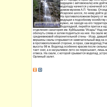
(идущем с автовокзала) или дойт
водопаду начнется у конечной ос
домом-музеем А.П. Чехова. Отсюд
Исарское шоссе, по нему дойти д
На противоположном берегу от мо
ведущая к подсобному хозяйству
нужно, не заходя на его территори
Водопадной, перейти приток и идт
отделения санатория им. Куйбышева "Исары" Над ни
обогнуть слева и затем подняться на нее. На скале м
средневековой оборонительной стены - Исар, давшей
вершины скалы открывается замечательный вид на ок
в противоположной стороне, в горах, сам водопад Уча
высоты 98 м. Водопад особенно красив после сильных 
тает снег, а в засушливое лето он пересыхает, лишь 
отвеса. На скале, с которой срывается водопад, устр
Орлиный залет.