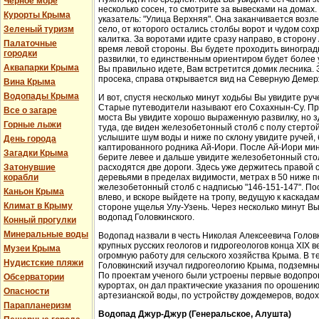
Черное море
несколько сосен, то смотрите за вывесками на домах.
Курорты Крыма
указатель: "Улица Верхняя". Она заканчивается возл
Зеленый туризм
село, от которого остались столбы ворот и чудом со
калитка. За воротами идите сразу направо, в сторон
Палаточные
время левой стороны. Вы будете проходить виноградн
городки
развилки, то единственным ориентиром будет более у
Аквапарки Крыма
Вы правильно идете, Вам встретится домик лесника. 
просека, справа открывается вид на Северную Демер
Вина Крыма
Водопады Крыма
И вот, спустя несколько минут ходьбы Вы увидите руч
Старые путеводители называют его Сохахнын-Су. Пр
Все о загаре
моста Вы увидите хорошо выраженную развилку, но з
Горные лыжи
туда, где виден железобетонный столб с полу стерто
услышите шум воды и ниже по склону увидите ручей,
День города
каптированного родника Ай-Иори. После Ай-Иори мину
Загадки Крыма
берите левее и дальше увидите железобетонный столб
Затонувшие
расходятся две дороги. Здесь уже держитесь правой 
корабли
деревьями в пределах видимости, метрах в 50 ниже п
железобетонный столб с надписью "146-151-147". По
Каньон Крыма
влево, и вскоре выйдете на тропу, ведущую к каскада
Климат в Крыму
стороне ущелья Улу-Узень. Через несколько минут Вы
водопад Головкинского.
Конный прогулки
Минеральные воды
Водопад назвали в честь Николая Алексеевича Головки
крупных русских геологов и гидрогеологов конца XIX 
Музеи Крыма
огромную работу для сельского хозяйства Крыма. В 
Нудистские пляжи
Головкинский изучал гидрогеологию Крыма, подземн
По проектам ученого были устроены первые водопров
Обсерватории
курортах, он дал практические указания по орошени
Опасности
артезианской воды, по устройству дождемеров, водо
Парапланеризм
Водопад Джур-Джур (Генеральское, Алушта)