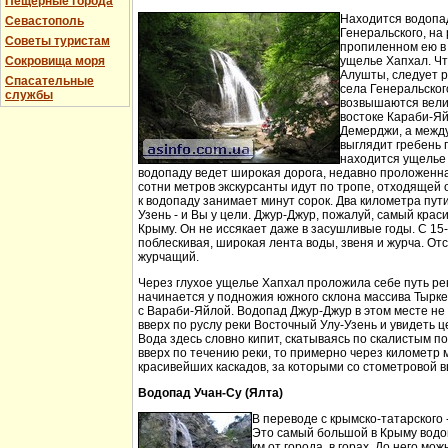
Пещерные города
Находится водопа
Севастополь
Генеральского, на 
Советы туристам
пропиленном ею в
Сокровища моря
ущелье Хапхал. Чт
Алушты, следует 
Спасательные
села Генеральског
службы
возвышаются вели
востоке Караби-Яй
Демерджи, а между
выглядит гребень 
находится ущелье 
водопаду ведет широкая дорога, недавно проложенн
сотни метров экскурсанты идут по тропе, отходящей о
к водопаду занимает минут сорок. Два километра пут
Узень - и Вы у цели. Джур-Джур, пожалуй, самый кра
Крыму. Он не иссякает даже в засушливые годы. С 15
поблескивая, широкая лента воды, звеня и журча. Отс
журчащий.
Через глухое ущелье Хапхал проложила себе путь ре
начинается у подножия южного склона массива Тырк
с Вараби-Яйлой. Водопад Джур-Джур в этом месте н
вверх по руслу реки Восточный Улу-Узень и увидеть ц
Вода здесь словно кипит, скатываясь по скалистым п
вверх по течению реки, то примерно через километр 
красивейших каскадов, за которыми со стометровой в
Водопад Учан-Су (Ялта)
В переводе с крымско-татарского 
Это самый большой в Крыму водо
км от города, в горах. До него м