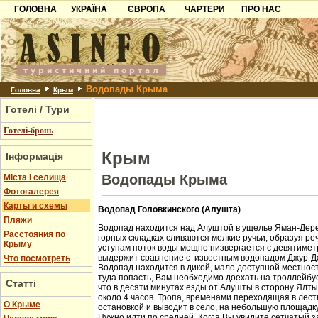
ГОЛОВНА
УКРАЇНА
ЄВРОПА
ЧАРТЕРИ
ПРО НАС
Карпати
Чорногорія
Контакти
Азов
Хорватія
Партнерам
Причорноморря
Болгарія
Додати готель
Водопады Крыма
Шацьк
Албанія
Питання
Головна
Крым
Готелі / Тури
Пошук готелів
Готелі-бронь
Крым
Інформація
Водопады Крыма
Міста і селища
Фотогалерея
Карты и схемы
Водопад Головкинского (Алушта)
Пляжи
Водопад находится над Алуштой в ущелье Яман-Дере
Расстояния по
горных складках сливаются мелкие ручьи, образуя ре
Крыму
уступам поток воды мощно низвергается с девятиметр
выдержит сравнение с известным водопадом Джур-Д
Что посмотреть
Водопад находится в дикой, мало доступной местност
туда попасть, Вам необходимо доехать на троллейбус
Статті
что в десяти минутах езды от Алушты в сторону Ялт
около 4 часов. Тропа, временами переходящая в лест
О Крыме
остановкой и выводит в село, на небольшую площадк
Нужно идти по средней. Когда Вы увидите сетчатый з