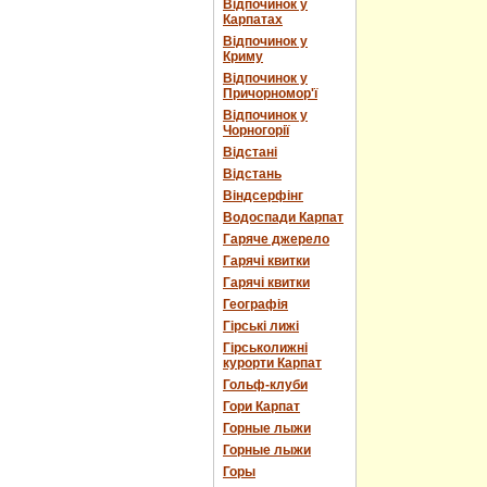
Відпочинок у
Карпатах
Відпочинок у
Криму
Відпочинок у
Причорномор'ї
Відпочинок у
Чорногорії
Відстані
Відстань
Віндсерфінг
Водоспади Карпат
Гаряче джерело
Гарячі квитки
Гарячі квитки
Географія
Гірські лижі
Гірськолижні
курорти Карпат
Гольф-клуби
Гори Карпат
Горные лыжи
Горные лыжи
Горы