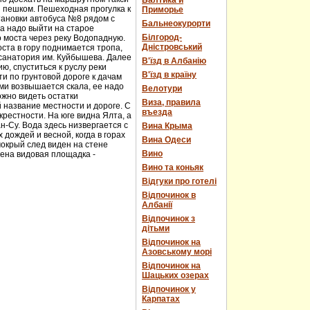
Балтика и
и пешком. Пешеходная прогулка к
Приморье
тановки автобуса №8 рядом с
Бальнеокурорти
а надо выйти на старое
Білгород-
о моста через реку Водопадную.
Дністровський
ста в гору поднимается тропа,
 санатория им. Куйбышева. Далее
В'їзд в Албанію
ю, спуститься к руслу реки
В'їзд в країну
и по грунтовой дороге к дачам
ми возвышается скала, ее надо
Велотури
ожно видеть остатки
Виза, правила
 название местности и дороге. С
въезда
рестности. На юге видна Ялта, а
н-Су. Вода здесь низвергается с
Вина Крыма
дождей и весной, когда в горах
Вина Одеси
мокрый след виден на стене
Вино
оена видовая площадка -
Вино та коньяк
Відгуки про готелі
Відпочинок в
Албанії
Відпочинок з
дітьми
Відпочинок на
Азовському морі
Відпочинок на
Шацьких озерах
Відпочинок у
Карпатах