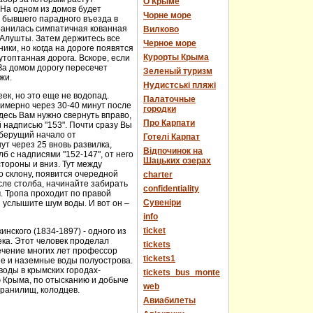
О Крыме
 На одном из домов будет
Чорне море
е бывшего парадного въезда в
хранилась симпатичная кованная
Вилково
у Алушты. Затем держитесь все
Черное море
ики, но когда на дороге появятся
Курорты Крыма
топтанная дорога. Вскоре, если
За домом дорогу пересечет
Зеленый туризм
жи.
Нудистські пляжі
еек, но это еще не водопад.
Палаточные
имерно через 30-40 минут после
городки
десь Вам нужно свернуть вправо,
Про Карпати
й надписью "153". Почти сразу Вы
 берущий начало от
Готелі Карпат
т через 25 вновь развилка,
Відпочинок на
 с надписями "152-147", от него
Шацьких озерах
стороны и вниз. Тут между
о склону, появится очередной
charter
сле столба, начинайте забирать
confidentiality
м. Тропа проходит по правой
Cувеніри
 услышите шум воды. И вот он –
info
ticket
нского (1834-1897) - одного из
века. Этот человек проделал
tickets
течение многих лет профессор
tickets1
ые и наземные воды полуострова.
оды в крымских городах-
tickets_bus_monte
ю Крыма, по отысканию и добыче
web
хранилищ, колодцев.
Авиабилеты