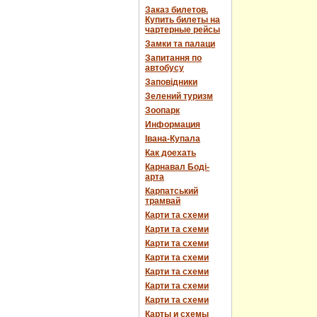
Заказ билетов.
Купить билеты на
чартерные рейсы
Замки та палаци
Запитання по
автобусу
Заповідники
Зелений туризм
Зоопарк
Информация
Івана-Купала
Как доехать
Карнавал Боді-
арта
Карпатський
трамвай
Карти та схеми
Карти та схеми
Карти та схеми
Карти та схеми
Карти та схеми
Карти та схеми
Карти та схеми
Карты и схемы