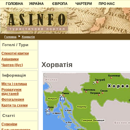
ГОЛОВНА
УКРАЇНА
ЄВРОПА
ЧАРТЕРИ
ПРО НАС
Карпати
Чорногорія
Контакти
Азов
Хорватія
Партнерам
Причорноморря
Болгарія
Додати готель
Шацьк
Албанія
Питання
Головна
Хорватія
Готелі / Тури
Пошук готелів
Спекотні квитки
Авіаквики
Хорватія
Чартер (бус)
Інформація
Міста і селища
Розрахунок
відстаней
Фотогалерея
Карти та схеми
Статті
Cувеніри