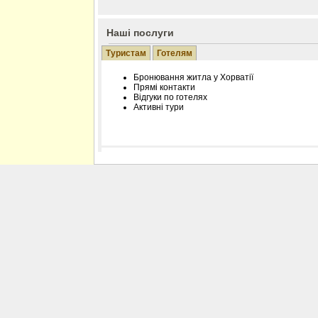
Наші послуги
Туристам
Готелям
Бронювання житла у Хорватії
Прямі контакти
Відгуки по готелях
Активні тури
Розміщення інформації про готель на нашому
Редагування інформації і цін на вимогу
Лічільник відвідувачів