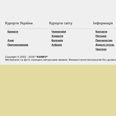
Курорти України
Курорти світу
Інформація
Карпати
Чорногорія
Контакти
Хорватія
Питання
Азов
Болгарія
Партнерство
Причорноморря
Албанія
Додати готель
Чартери
Copyright © 2002 - 2026
"ASINFO"
Материали та фото захищені авторським правом. Використання материалів без дозвол