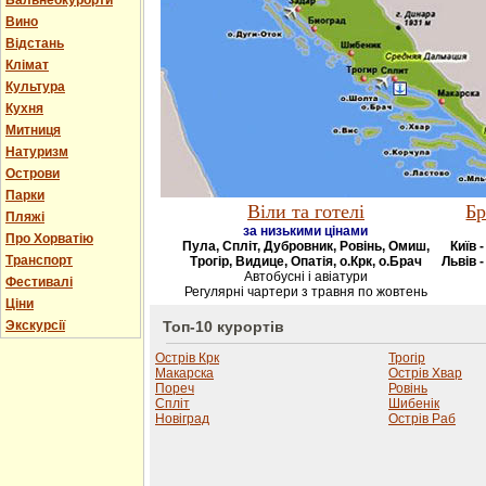
Бальнеокурорти
Вино
Відстань
Клімат
Культура
Кухня
Митниця
Натуризм
Острови
Парки
Віли та готелі
Бр
Пляжі
за низькими цінами
Про Хорватію
Пула, Спліт, Дубровник, Ровінь, Омиш,
Київ 
Транспорт
Трогір, Видице, Опатія, о.Крк, о.Брач
Львів -
Автобусні і авіатури
Фестивалі
Регулярні чартери з травня по жовтень
Ціни
Экскурсії
Топ-10 курортів
Острів Крк
Трогір
Макарска
Острів Хвар
Пореч
Ровінь
Спліт
Шибенік
Новіград
Острів Раб