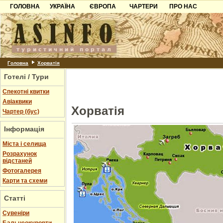
ГОЛОВНА
УКРАЇНА
ЄВРОПА
ЧАРТЕРИ
ПРО НАС
Карпати
Чорногорія
Контакти
Азов
Хорватія
Партнерам
Причорноморря
Болгарія
Додати готель
Шацьк
Албанія
Питання
Головна
Хорватія
Готелі / Тури
Пошук готелів
Спекотні квитки
Авіаквики
Хорватія
Чартер (бус)
Інформація
Міста і селища
Розрахунок
відстаней
Фотогалерея
Карти та схеми
Статті
Cувеніри