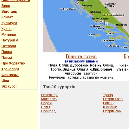
Бальнеокурорти
Вино
Відстань
Клімат
Культура
Кухня
Митниця
Натуризм
Острови
Парки
Віли та готелі
Бр
Пляжі
за низькими цінами
Про Хорватію
Пула, Спліт, Дубровник, Ровінь, Омиш,
Київ 
Транспорт
Трогір, Видице, Опатія, о.Крк, о.Брач
Львів -
Автобусні і авіатури
Фестивалі
Регулярні чартери з травня по жовтень
Ціни
Экскурсії
Топ-10 курортів
Острів Крк
Трогір
Макарска
Острів Хвар
Пореч
Ровінь
Спліт
Шибенік
Новіград
Острів Раб