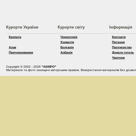
Курорти України
Курорти світу
Інформація
Карпати
Чорногорія
Контакти
Хорватія
Питання
Азов
Болгарія
Партнерство
Причорноморря
Албанія
Додати готель
Чартери
Copyright © 2002 - 2026
"ASINFO"
Материали та фото захищені авторським правом. Використання материалів без дозвол