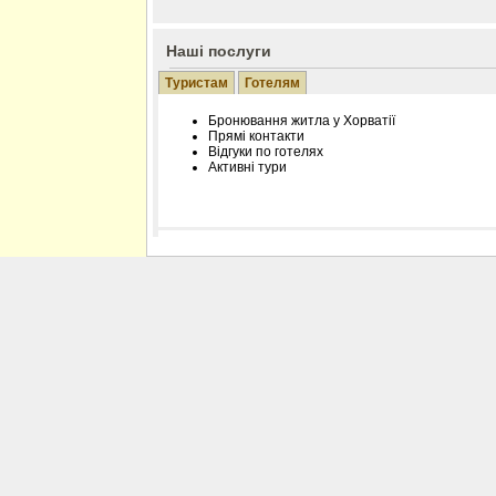
Наші послуги
Туристам
Готелям
Бронювання житла у Хорватії
Прямі контакти
Відгуки по готелях
Активні тури
Розміщення інформації про готель на нашому
Редагування інформації і цін на вимогу
Лічільник відвідувачів