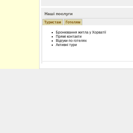
Наші послуги
Туристам
Готелям
Бронювання житла у Хорватії
Прямі контакти
Відгуки по готелях
Активні тури
Розміщення інформації про готель на нашому
Редагування інформації і цін на вимогу
Лічільник відвідувачів