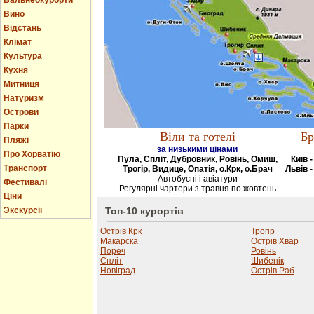
Бальнеокурорти
Вино
Відстань
Клімат
Культура
Кухня
Митниця
Натуризм
Острови
Парки
Віли та готелі
Бр
Пляжі
за низькими цінами
Про Хорватію
Пула, Спліт, Дубровник, Ровінь, Омиш,
Київ 
Транспорт
Трогір, Видице, Опатія, о.Крк, о.Брач
Львів -
Автобусні і авіатури
Фестивалі
Регулярні чартери з травня по жовтень
Ціни
Экскурсії
Топ-10 курортів
Острів Крк
Трогір
Макарска
Острів Хвар
Пореч
Ровінь
Спліт
Шибенік
Новіград
Острів Раб