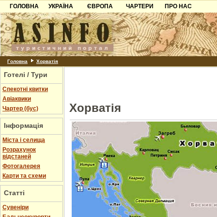
ГОЛОВНА
УКРАЇНА
ЄВРОПА
ЧАРТЕРИ
ПРО НАС
Карпати
Чорногорія
Контакти
Азов
Хорватія
Партнерам
Причорноморря
Болгарія
Додати готель
Шацьк
Албанія
Питання
Головна
Хорватія
Готелі / Тури
Пошук готелів
Спекотні квитки
Авіаквики
Хорватія
Чартер (бус)
Інформація
Міста і селища
Розрахунок
відстаней
Фотогалерея
Карти та схеми
Статті
Cувеніри