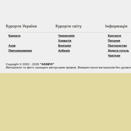
Курорти України
Курорти світу
Інформація
Карпати
Чорногорія
Контакти
Хорватія
Питання
Азов
Болгарія
Партнерство
Причорноморря
Албанія
Додати готель
Чартери
Copyright © 2002 - 2026
"ASINFO"
Материали та фото захищені авторським правом. Використання материалів без дозвол