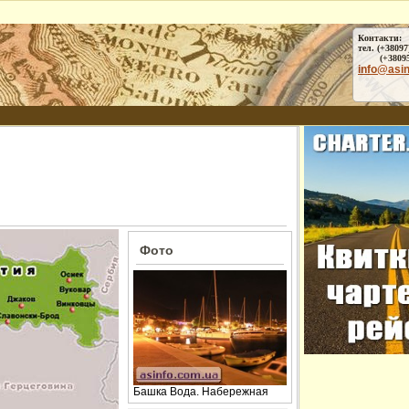
Контакти:
тел. (+38097
(+38095) 
info@asi
Фото
Башка Вода. Набережная