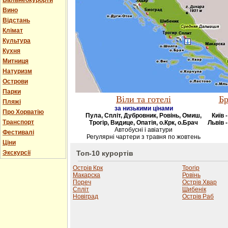
Бальнеокурорти
Вино
Відстань
Клімат
Культура
Кухня
Митниця
Натуризм
Острови
Парки
Віли та готелі
Бр
Пляжі
за низькими цінами
Про Хорватію
Пула, Спліт, Дубровник, Ровінь, Омиш,
Київ 
Транспорт
Трогір, Видице, Опатія, о.Крк, о.Брач
Львів -
Автобусні і авіатури
Фестивалі
Регулярні чартери з травня по жовтень
Ціни
Экскурсії
Топ-10 курортів
Острів Крк
Трогір
Макарска
Ровінь
Пореч
Острів Хвар
Спліт
Шибенік
Новіград
Острів Раб