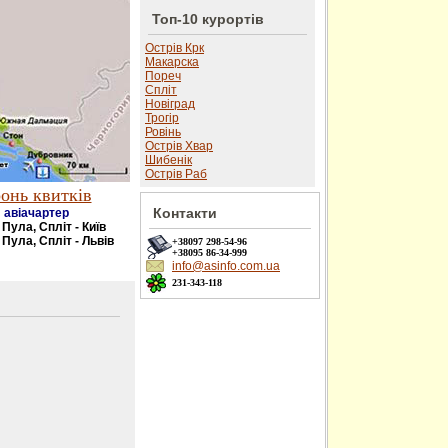
Топ-10 курортів
Острів Крк
Макарска
Пореч
Спліт
Новіград
Трогір
Ровінь
Острів Хвар
Шибенік
Острів Раб
онь квитків
Контакти
авіачартер
- Пула, Спліт - Київ
 Пула, Спліт - Львів
+38097
298-54-96
+38095
86-34-999
info@asinfo.com.ua
231-343-118