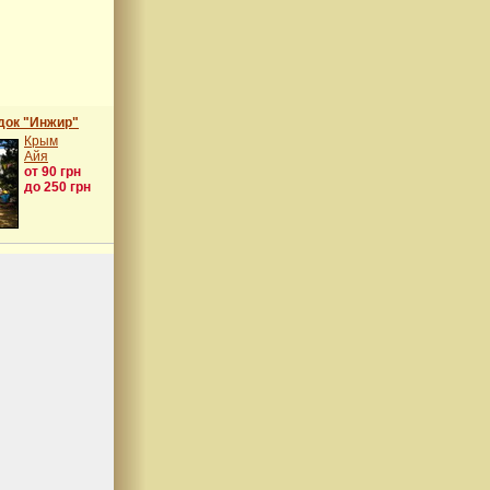
док "Инжир"
Крым
Айя
от 90 грн
до 250 грн