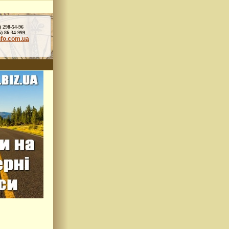
) 298-54-96
86-34-999
nfo.com.ua