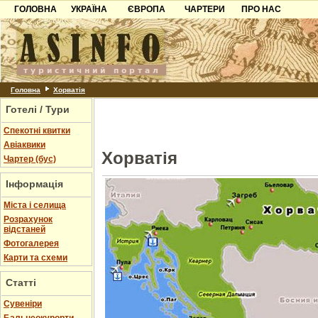
ГОЛОВНА
УКРАЇНА
ЄВРОПА
ЧАРТЕРИ
ПРО НАС
Карпати
Чорногорія
Контакти
Азов
Хорватія
Партнерам
Причорноморря
Болгарія
Додати готель
Шацьк
Албанія
Питання
Головна
Хорватія
Готелі / Тури
Пошук готелів
Спекотні квитки
Авіаквики
Хорватія
Чартер (бус)
Інформація
Міста і селища
Розрахунок
відстаней
Фотогалерея
Карти та схеми
Статті
Cувеніри