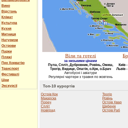
Бальнеокурорти
Вино
Відстань
Клімат
Культура
Кухня
Митниця
Натуризм
Острови
Парки
Віли та готелі
Бр
Пляжі
за низькими цінами
Про Хорватію
Пула, Спліт, Дубровник, Ровінь, Омиш,
Київ 
Транспорт
Трогір, Видице, Опатія, о.Крк, о.Брач
Львів -
Автобусні і авіатури
Фестивалі
Регулярні чартери з травня по жовтень
Ціни
Экскурсії
Топ-10 курортів
Острів Крк
Трогір
Макарска
Ровінь
Пореч
Острів Хвар
Спліт
Шибенік
Новіград
Острів Раб