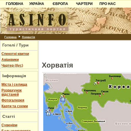
ГОЛОВНА
УКРАЇНА
ЄВРОПА
ЧАРТЕРИ
ПРО НАС
Карпати
Чорногорія
Контакти
Азов
Хорватія
Партнерам
Причорноморря
Болгарія
Додати готель
Шацьк
Албанія
Питання
Головна
Хорватія
Готелі / Тури
Пошук готелів
Спекотні квитки
Авіаквики
Хорватія
Чартер (бус)
Інформація
Міста і селища
Розрахунок
відстаней
Фотогалерея
Карти та схеми
Статті
Cувеніри