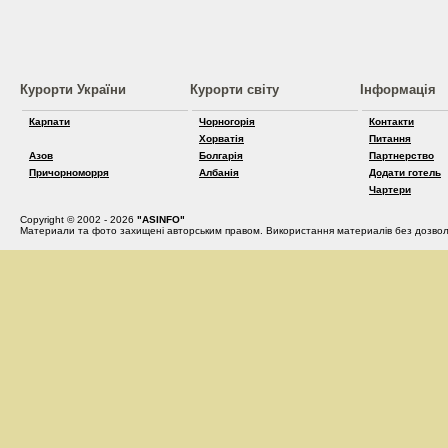
Курорти України
Курорти світу
Інформація
Карпати
Чорногорія
Контакти
Хорватія
Питання
Азов
Болгарія
Партнерство
Причорноморря
Албанія
Додати готель
Чартери
Copyright © 2002 - 2026
"ASINFO"
Материали та фото захищені авторським правом. Використання материалів без дозвол