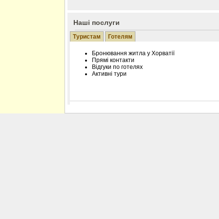
Наші послуги
Туристам
Готелям
Бронювання житла у Хорватії
Прямі контакти
Відгуки по готелях
Активні тури
Розміщення інформації про готель на нашому
Редагування інформації і цін на вимогу
Лічільник відвідувачів