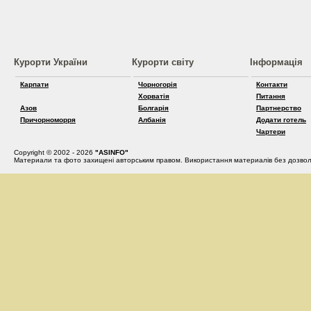
Курорти України
Курорти світу
Інформація
Карпати
Чорногорія
Контакти
Хорватія
Питання
Азов
Болгарія
Партнерство
Причорноморря
Албанія
Додати готель
Чартери
Copyright © 2002 - 2026
"ASINFO"
Материали та фото захищені авторським правом. Використання материалів без дозвол