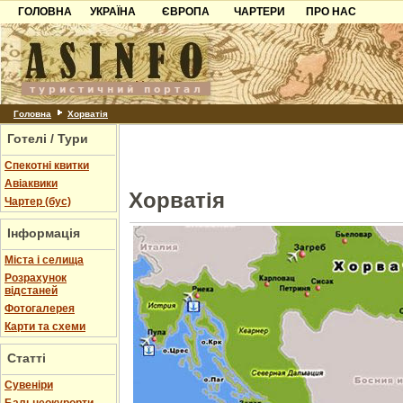
ГОЛОВНА
УКРАЇНА
ЄВРОПА
ЧАРТЕРИ
ПРО НАС
Карпати
Чорногорія
Контакти
Азов
Хорватія
Партнерам
Причорноморря
Болгарія
Додати готель
Шацьк
Албанія
Питання
Головна
Хорватія
Готелі / Тури
Пошук готелів
Спекотні квитки
Авіаквики
Хорватія
Чартер (бус)
Інформація
Міста і селища
Розрахунок
відстаней
Фотогалерея
Карти та схеми
Статті
Cувеніри