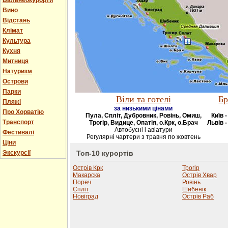
Бальнеокурорти
Вино
Відстань
Клімат
Культура
Кухня
Митниця
Натуризм
Острови
Парки
Віли та готелі
Бр
Пляжі
за низькими цінами
Про Хорватію
Пула, Спліт, Дубровник, Ровінь, Омиш,
Київ 
Транспорт
Трогір, Видице, Опатія, о.Крк, о.Брач
Львів -
Автобусні і авіатури
Фестивалі
Регулярні чартери з травня по жовтень
Ціни
Экскурсії
Топ-10 курортів
Острів Крк
Трогір
Макарска
Острів Хвар
Пореч
Ровінь
Спліт
Шибенік
Новіград
Острів Раб