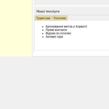
Наші послуги
Туристам
Готелям
Бронювання житла у Хорватії
Прямі контакти
Відгуки по готелях
Активні тури
Розміщення інформації про готель на нашому
Редагування інформації і цін на вимогу
Лічільник відвідувачів