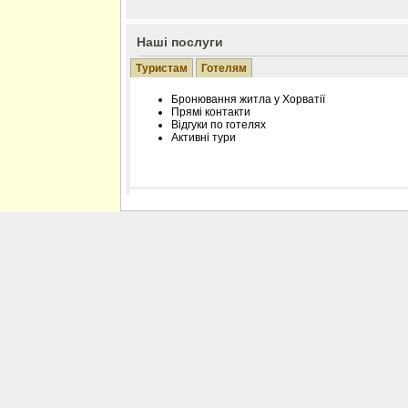
Наші послуги
Туристам
Готелям
Бронювання житла у Хорватії
Прямі контакти
Відгуки по готелях
Активні тури
Розміщення інформації про готель на нашому
Редагування інформації і цін на вимогу
Лічільник відвідувачів