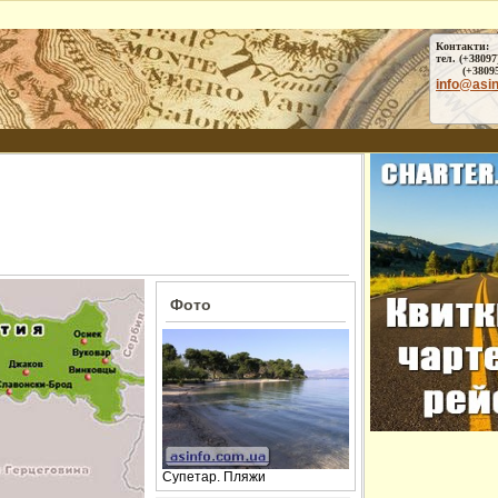
Контакти:
тел. (+38097
(+38095) 
info@asi
Фото
Супетар. Пляжи