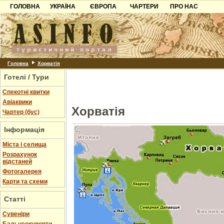
ГОЛОВНА
УКРАЇНА
ЄВРОПА
ЧАРТЕРИ
ПРО НАС
Карпати
Чорногорія
Контакти
Азов
Хорватія
Партнерам
Причорноморря
Болгарія
Додати готель
Шацьк
Албанія
Питання
Головна
Хорватія
Готелі / Тури
Пошук готелів
Спекотні квитки
Авіаквики
Хорватія
Чартер (бус)
Інформація
Міста і селища
Розрахунок
відстаней
Фотогалерея
Карти та схеми
Статті
Cувеніри