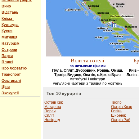
Бальнеокурорти
Вино
Відстань
Клімат
Культура
Кухня
Митниця
Натуризм
Острови
Парки
Віли та готелі
Бр
Пляжі
за низькими цінами
Про Хорватію
Пула, Спліт, Дубровник, Ровінь, Омиш,
Київ 
Транспорт
Трогір, Видице, Опатія, о.Крк, о.Брач
Львів -
Автобусні і авіатури
Фестивалі
Регулярні чартери з травня по жовтень
Ціни
Экскурсії
Топ-10 курортів
Острів Крк
Трогір
Макарска
Острів Хвар
Пореч
Ровінь
Спліт
Шибенік
Новіград
Острів Раб