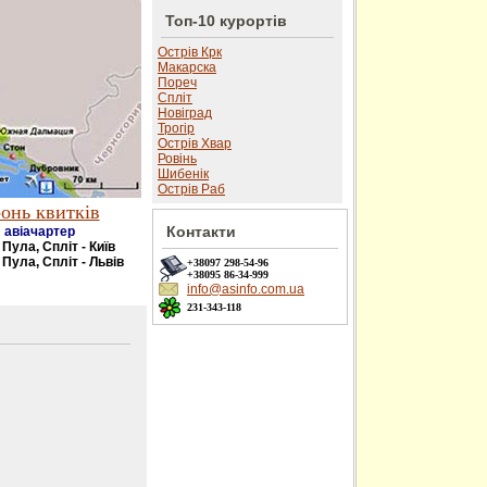
Топ-10 курортів
Острів Крк
Макарска
Пореч
Спліт
Новіград
Трогір
Острів Хвар
Ровінь
Шибенік
Острів Раб
онь квитків
Контакти
авіачартер
- Пула, Спліт - Київ
 Пула, Спліт - Львів
+38097
298-54-96
+38095
86-34-999
info@asinfo.com.ua
231-343-118