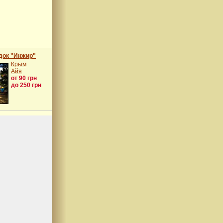
док "Инжир"
Крым
Айя
от 90 грн
до 250 грн