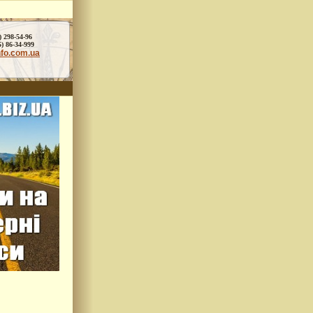
) 298-54-96
86-34-999
nfo.com.ua