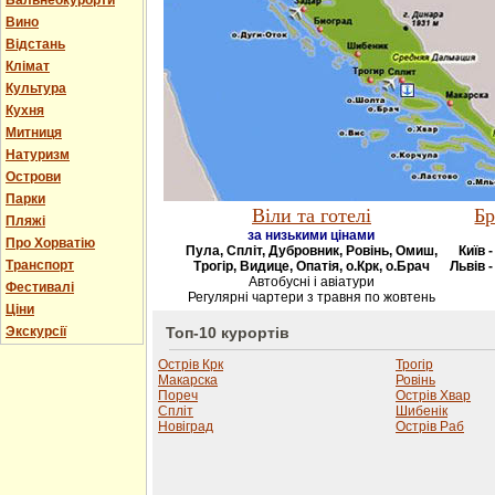
Бальнеокурорти
Вино
Відстань
Клімат
Культура
Кухня
Митниця
Натуризм
Острови
Парки
Віли та готелі
Бр
Пляжі
за низькими цінами
Про Хорватію
Пула, Спліт, Дубровник, Ровінь, Омиш,
Київ 
Транспорт
Трогір, Видице, Опатія, о.Крк, о.Брач
Львів -
Автобусні і авіатури
Фестивалі
Регулярні чартери з травня по жовтень
Ціни
Экскурсії
Топ-10 курортів
Острів Крк
Трогір
Макарска
Ровінь
Пореч
Острів Хвар
Спліт
Шибенік
Новіград
Острів Раб