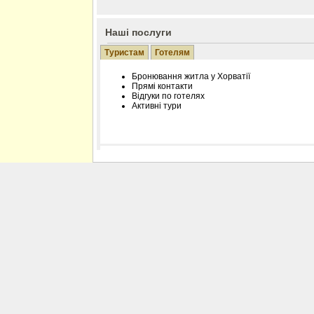
Наші послуги
Туристам
Готелям
Бронювання житла у Хорватії
Прямі контакти
Відгуки по готелях
Активні тури
Розміщення інформації про готель на нашому
Редагування інформації і цін на вимогу
Лічільник відвідувачів