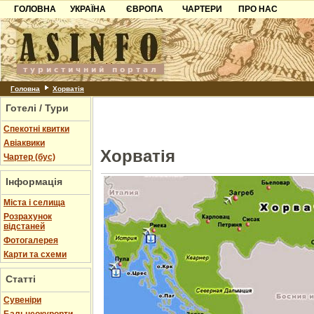
ГОЛОВНА
УКРАЇНА
ЄВРОПА
ЧАРТЕРИ
ПРО НАС
Карпати
Чорногорія
Контакти
Азов
Хорватія
Партнерам
Причорноморря
Болгарія
Додати готель
Шацьк
Албанія
Питання
Головна
Хорватія
Готелі / Тури
Пошук готелів
Спекотні квитки
Авіаквики
Хорватія
Чартер (бус)
Інформація
Міста і селища
Розрахунок
відстаней
Фотогалерея
Карти та схеми
Статті
Cувеніри