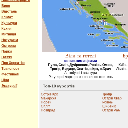
Бальнеокурорти
Вино
Відстань
Клімат
Культура
Кухня
Митниця
Натуризм
Острови
Парки
Віли та готелі
Бр
Пляжі
за низькими цінами
Про Хорватію
Пула, Спліт, Дубровник, Ровінь, Омиш,
Київ 
Транспорт
Трогір, Видице, Опатія, о.Крк, о.Брач
Львів -
Автобусні і авіатури
Фестивалі
Регулярні чартери з травня по жовтень
Ціни
Экскурсії
Топ-10 курортів
Острів Крк
Трогір
Макарска
Острів Хвар
Пореч
Ровінь
Спліт
Шибенік
Новіград
Острів Раб