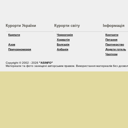
Курорти України
Курорти світу
Інформація
Карпати
Чорногорія
Контакти
Хорватія
Питання
Азов
Болгарія
Партнерство
Причорноморря
Албанія
Додати готель
Чартери
Copyright © 2002 - 2026
"ASINFO"
Материали та фото захищені авторським правом. Використання материалів без дозвол