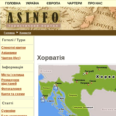
ГОЛОВНА
УКРАЇНА
ЄВРОПА
ЧАРТЕРИ
ПРО НАС
Карпати
Чорногорія
Контакти
Азов
Хорватія
Партнерам
Причорноморря
Болгарія
Додати готель
Шацьк
Албанія
Питання
Головна
Хорватія
Готелі / Тури
Пошук готелів
Спекотні квитки
Авіаквики
Хорватія
Чартер (бус)
Інформація
Міста і селища
Розрахунок
відстаней
Фотогалерея
Карти та схеми
Статті
Cувеніри