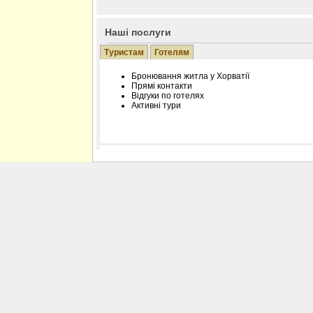
Наші послуги
Туристам
Готелям
Бронювання житла у Хорватії
Прямі контакти
Відгуки по готелях
Активні тури
Розміщення інформації про готель на нашому
Редагування інформації і цін на вимогу
Лічільник відвідувачів