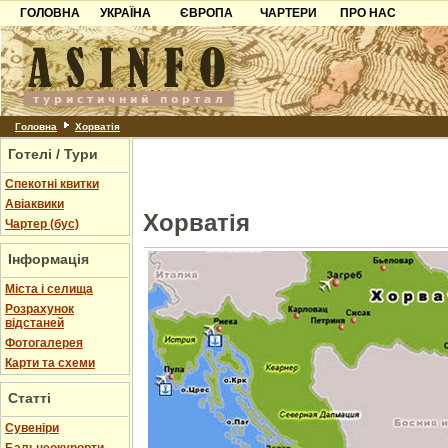
ГОЛОВНА
УКРАЇНА
ЄВРОПА
ЧАРТЕРИ
ПРО НАС
Карпати
Чорногорія
Контакти
Азов
Хорватія
Партнерам
Причорноморря
Болгарія
Додати готель
Шацьк
Албанія
Питання
Головна
Хорватія
Готелі / Тури
Пошук готелів
Спекотні квитки
Авіаквики
Хорватія
Чартер (бус)
Інформація
Міста і селища
Розрахунок
відстаней
Фотогалерея
Карти та схеми
Статті
Cувеніри