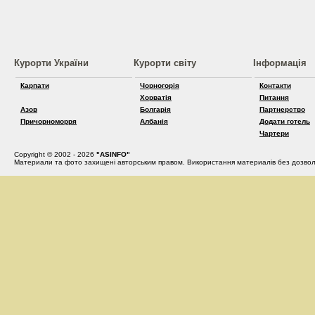
Курорти України
Курорти світу
Інформація
Карпати
Чорногорія
Контакти
Хорватія
Питання
Азов
Болгарія
Партнерство
Причорноморря
Албанія
Додати готель
Чартери
Copyright © 2002 - 2026
"ASINFO"
Материали та фото захищені авторським правом. Використання материалів без дозвол