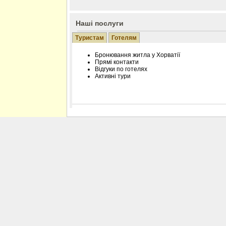
Наші послуги
Туристам
Готелям
Бронювання житла у Хорватії
Прямі контакти
Відгуки по готелях
Активні тури
Розміщення інформації про готель на нашому
Редагування інформації і цін на вимогу
Лічільник відвідувачів