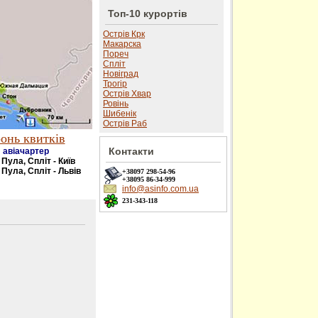
Топ-10 курортів
Острів Крк
Макарска
Пореч
Спліт
Новіград
Трогір
Острів Хвар
Ровінь
Шибенік
Острів Раб
онь квитків
Контакти
авіачартер
- Пула, Спліт - Київ
 Пула, Спліт - Львів
+38097
298-54-96
+38095
86-34-999
info@asinfo.com.ua
231-343-118