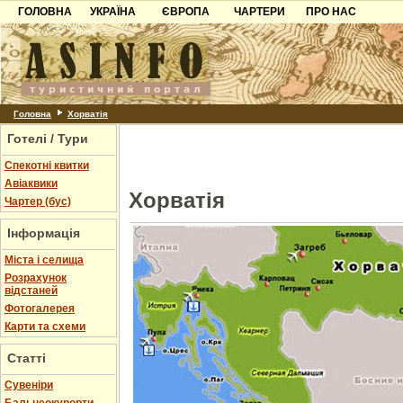
ГОЛОВНА
УКРАЇНА
ЄВРОПА
ЧАРТЕРИ
ПРО НАС
Карпати
Чорногорія
Контакти
Азов
Хорватія
Партнерам
Причорноморря
Болгарія
Додати готель
Шацьк
Албанія
Питання
Головна
Хорватія
Готелі / Тури
Пошук готелів
Спекотні квитки
Авіаквики
Хорватія
Чартер (бус)
Інформація
Міста і селища
Розрахунок
відстаней
Фотогалерея
Карти та схеми
Статті
Cувеніри