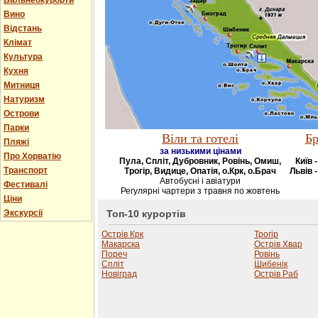
Бальнеокурорти
Вино
Відстань
Клімат
Культура
Кухня
Митниця
Натуризм
Острови
Парки
Віли та готелі
Бр
Пляжі
за низькими цінами
Про Хорватію
Пула, Спліт, Дубровник, Ровінь, Омиш,
Київ 
Транспорт
Трогір, Видице, Опатія, о.Крк, о.Брач
Львів -
Автобусні і авіатури
Фестивалі
Регулярні чартери з травня по жовтень
Ціни
Экскурсії
Топ-10 курортів
Острів Крк
Трогір
Макарска
Острів Хвар
Пореч
Ровінь
Спліт
Шибенік
Новіград
Острів Раб