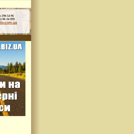
) 298-54-96
86-34-999
nfo.com.ua