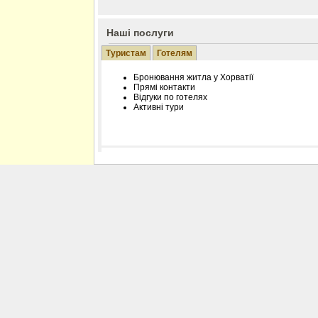
Наші послуги
Туристам
Готелям
Бронювання житла у Хорватії
Прямі контакти
Відгуки по готелях
Активні тури
Розміщення інформації про готель на нашому
Редагування інформації і цін на вимогу
Лічільник відвідувачів