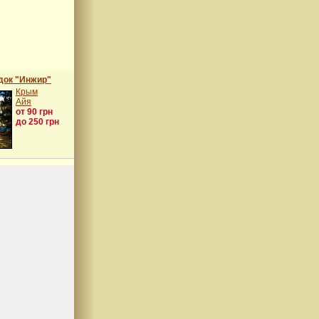
док "Инжир"
Крым
Айя
от 90 грн
до 250 грн