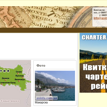
Контакти:
тел. (+38097
(+38095) 
info@asi
Фото
Макарска